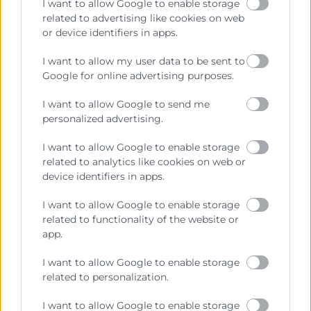
I want to allow Google to enable storage
Formar y desarrollar talento comercial
related to advertising like cookies on web
or device identifiers in apps.
Entender qué hace un sales manager
también supone comprender su papel
I want to allow my user data to be sent to
como formador y mentor del equipo
Google for online advertising purposes.
comercial.
I want to allow Google to send me
personalized advertising.
Además de supervisar resultados, este
profesional
detecta necesidades de
I want to allow Google to enable storage
formación, acompaña a los vendedores
related to analytics like cookies on web or
en su desarrollo y fomenta la mejora
device identifiers in apps.
continua
. El coaching comercial y la
I want to allow Google to enable storage
motivación del equipo son fundamentales
related to functionality of the website or
para aumentar el rendimiento y la
app.
retención del talento.
I want to allow Google to enable storage
related to personalization.
Saber más sobre este tema→
Tendencias
en talent management
.
I want to allow Google to enable storage