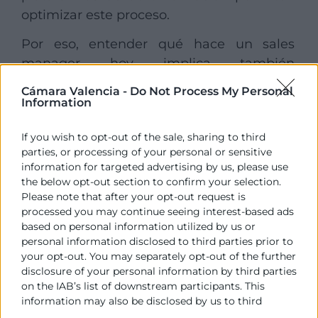
optimizar este proceso.
Por eso, entender qué hace un sales
manager hoy implica también
comprender su capacidad para convertir
Cámara Valencia -
Do Not Process My Personal
datos en decisiones estratégicas.
Information
Mejorar procesos comerciales
If you wish to opt-out of the sale, sharing to third
parties, or processing of your personal or sensitive
El área comercial necesita procesos
information for targeted advertising by us, please use
eficientes para responder con rapidez a las
the below opt-out section to confirm your selection.
necesidades del mercado.
Please note that after your opt-out request is
processed you may continue seeing interest-based ads
El sales manager
analiza procedimientos,
based on personal information utilized by us or
personal information disclosed to third parties prior to
detecta ineficiencias y aplica mejoras
your opt-out. You may separately opt-out of the further
relacionadas con prospección,
disclosure of your personal information by third parties
negociación, seguimiento de clientes y
on the IAB’s list of downstream participants. This
cierre de ventas.
information may also be disclosed by us to third
parties on the
IAB’s List of Downstream Participants