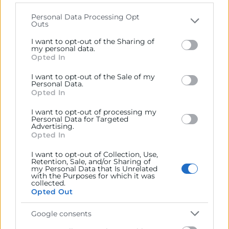
La optimización de procesos comerciales
that may further disclose it to other third parties.
Personal Data Processing Opt
impacta directamente en la rentabilidad y
Outs
Please note that this website/app uses one or more
competitividad de la empresa.
Google services and may gather and store information
I want to opt-out of the Sharing of
including but not limited to your visit or usage
my personal data.
Coordinar la relación entre ventas y
Opted In
behaviour. You may click to grant or deny consent to
marketing
Google and its third-party tags to use your data for
I want to opt-out of the Sale of my
below specified purposes in below Google consent
Personal Data.
El sales manager también actúa como
section.
Opted In
nexo entre distintos departamentos,
especialmente entre marketing y ventas.
I want to opt-out of processing my
Personal Data for Targeted
Advertising.
La alineación entre ambas áreas permite
Opted In
optimizar la captación de leads, mejorar la
I want to opt-out of Collection, Use,
experiencia del cliente y aumentar la
Retention, Sale, and/or Sharing of
my Personal Data that Is Unrelated
conversión comercial. En el contexto
with the Purposes for which it was
collected.
actual, esta coordinación resulta
esencial
Opted Out
para desarrollar estrategias comerciales
Google consents
más eficientes
y centradas en el cliente.