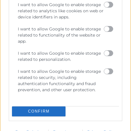
I want to allow Google to enable storage
Estas son algunas
ideas para impulsar un
related to analytics like cookies on web or
employee experience más positivo y
device identifiers in apps.
efectivo
dentro de la organización:
I want to allow Google to enable storage
Diseñar un onboarding estructurado
related to functionality of the website or
app.
El proceso de onboarding es uno de los
I want to allow Google to enable storage
momentos más determinantes. Un plan
related to personalization.
bien definido, que facilite la integración y
proporcione claridad sobre el rol y la
I want to allow Google to enable storage
related to security, including
cultura de la empresa, mejora
authentication functionality and fraud
significativamente la percepción inicial.
prevention, and other user protection.
Algunos ejemplos de employee
experience incluyen programas de
CONFIRM
bienvenida, acompañamiento por parte
de mentores o itinerarios formativos
adaptados al puesto.