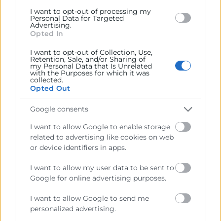
herramienta real de transformación.
I want to opt-out of processing my
Personal Data for Targeted
Advertising.
Opted In
Employee experience
I want to opt-out of Collection, Use,
Retention, Sale, and/or Sharing of
my Personal Data that Is Unrelated
ideas para mejorar en
with the Purposes for which it was
collected.
tu empresa
Opted Out
Google consents
Mejorar el employee experience depende
de la capacidad de la organización para
I want to allow Google to enable storage
related to advertising like cookies on web
entender
las necesidades de sus equipos
or device identifiers in apps.
y
actuar
de forma coherente.
I want to allow my user data to be sent to
Las empresas que trabajan de forma
Google for online advertising purposes.
activa en este ámbito suelen combinar
cultura, liderazgo y herramientas con un
I want to allow Google to send me
personalized advertising.
enfoque centrado en las personas
.