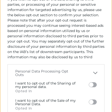
recoger información cualitativa más
parties, or processing of your personal or sensitive
profunda.
information for targeted advertising by us, please use
the below opt-out section to confirm your selection.
Este enfoque favorece una cultura de
Please note that after your opt-out request is
escucha activa, donde los empleados
processed you may continue seeing interest-based ads
based on personal information utilized by us or
sienten que
su opinión se tiene en
personal information disclosed to third parties prior to
cuenta
. Además, permite actuar con
your opt-out. You may separately opt-out of the further
mayor agilidad ante posibles problemas.
disclosure of your personal information by third parties
on the IAB’s list of downstream participants. This
Interpretar los datos y actuar
information may also be disclosed by us to third
parties on the
IAB’s List of Downstream Participants
Medir el employee experience no tiene
that may further disclose it to other third parties.
Personal Data Processing Opt
valor si no se traduce en acciones
Outs
Please note that this website/app uses one or more
concretas. El verdadero reto está en
Google services and may gather and store information
I want to opt-out of the Sharing of
interpretar correctamente la información
including but not limited to your visit or usage
my personal data.
Opted In
behaviour. You may click to grant or deny consent to
obtenida y convertirla en
iniciativas que
Google and its third-party tags to use your data for
mejoren la experiencia del empleado
.
I want to opt-out of the Sale of my
below specified purposes in below Google consent
Personal Data.
Solo así la medición se convierte en una
section.
Opted In