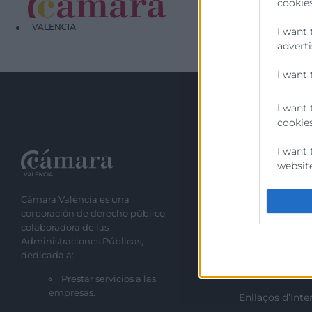
cookies
I want 
He llegit i acc
adverti
I want 
I want 
cookies
I want 
Recursos
website
I want 
Cámara València es una
Sobre la Camb
corporación de derecho público,
Perfil del cont
I want 
colaboradora de las
Administraciones Públicas,
authent
Transparència
dedicada a:
protect
Preu taula cítr
Prestar servicios a las
empresas.
Enllaços d’Inte