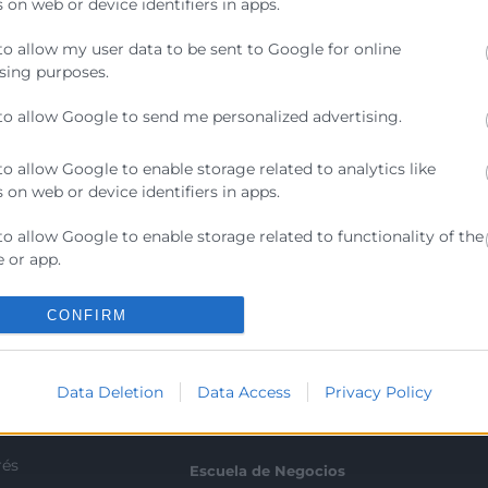
 on web or device identifiers in apps.
to allow my user data to be sent to Google for online
epte la
Política de Privacitat
sing purposes.
to allow Google to send me personalized advertising.
to allow Google to enable storage related to analytics like
 on web or device identifiers in apps.
to allow Google to enable storage related to functionality of the
Contacto
 or app.
to allow Google to enable storage related to personalization.
ra
CONFIRM
Sede Central
C/Poeta Querol 15 – 46002
ractant
to allow Google to enable storage related to security, including
València
ication functionality and fraud prevention, and other user
Data Deletion
Data Access
Privacy Policy
Tlf. 963 103 900
ion.
ics
rés
Escuela de Negocios