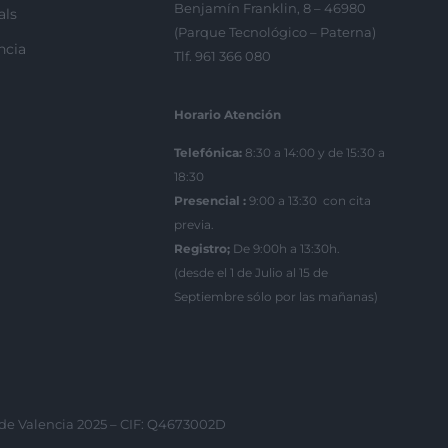
Benjamín Franklin, 8 – 46980
als
(Parque Tecnológico – Paterna)
ncia
Tlf. 961 366 080
Horario Atención
Telefónica:
8:30 a 14:00 y de 15:30 a
18:30
Presencial :
9:00 a 13:30 con cita
previa.
Registro;
De 9:00h a 13:30h.
(desde el 1 de Julio al 15 de
Septiembre sólo por las mañanas)
 de Valencia 2025 – CIF: Q4673002D