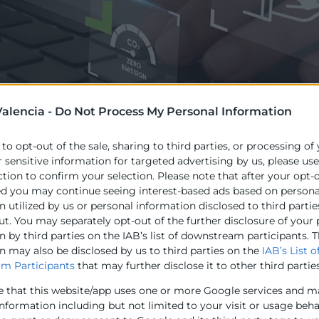
alencia -
Do Not Process My Personal Information
el Pilar Europeu de Drets Socials destaca el dret a una edu
 to opt-out of the sale, sharing to third parties, or processing of
ltat d’oportunitats en ocupació i educació. La Recomanac
r sensitive information for targeted advertising by us, please us
ional subratlla la importància d’estes àrees per al dese
ction to confirm your selection. Please note that after your opt-
nviant, posant l’accent en la inclusió i la igualtat d’opo
ed you may continue seeing interest-based ads based on persona
cia social.
 utilized by us or personal information disclosed to third partie
ut. You may separately opt-out of the further disclosure of your
ials poden ajudar a ampliar les oportunitats d’aprenenta
 by third parties on the IAB’s list of downstream participants. T
rior i la *EFP en l’aprenentatge permanent, proporciona
n may also be disclosed by us to third parties on the
IAB’s List o
modulars. El projecte MORAL busca utilitzar microcredenc
m Participants
that may further disclose it to other third parties
s desfavorits al mercat laboral i donar suport a la inclusió
e that this website/app uses one or more Google services and m
information including but not limited to your visit or usage beh
2026