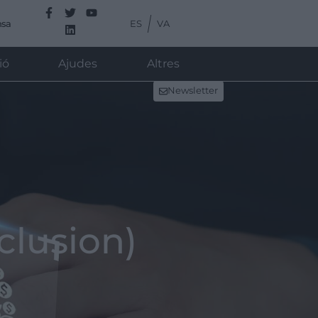
ES
VA
nsa
ió
Ajudes
Altres
Newsletter
clusion)