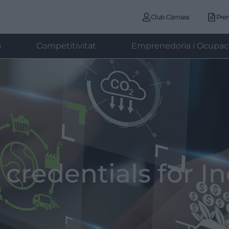
Club Cámara
Pre
ó
Competitivitat
Emprenedoria i Ocupac
redentials for In