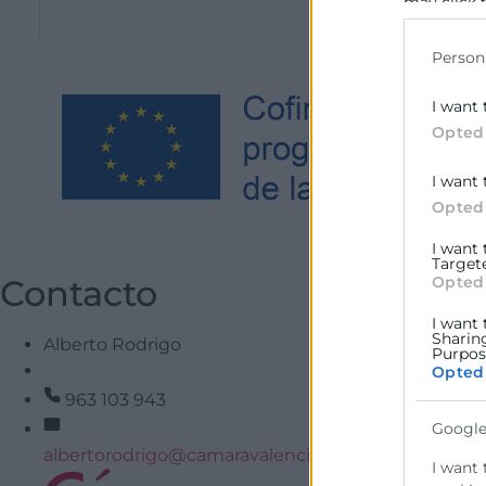
may click 
data for b
Person
I want 
Opted
I want 
Opted
I want
Target
Opted
Contacto
I want 
Sharin
Alberto Rodrigo
Purpose
Opted
963 103 943
Google
albertorodrigo@camaravalencia.com
I want 