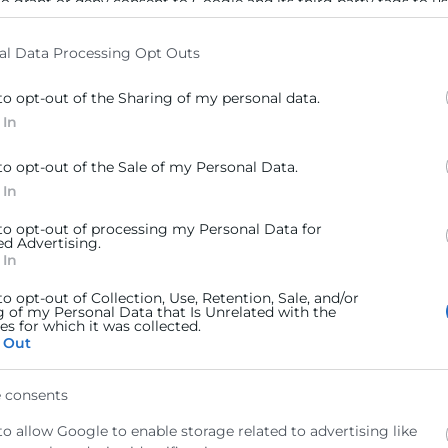
to grant or deny consent to Google and its third-party tags to u
elow specified purposes in below Google consent section.
al Data Processing Opt Outs
to opt-out of the Sharing of my personal data.
 In
to opt-out of the Sale of my Personal Data.
 In
 to opt-out of processing my Personal Data for
ed Advertising.
 In
to opt-out of Collection, Use, Retention, Sale, and/or
g of my Personal Data that Is Unrelated with the
s for which it was collected.
 Out
 consents
to allow Google to enable storage related to advertising like