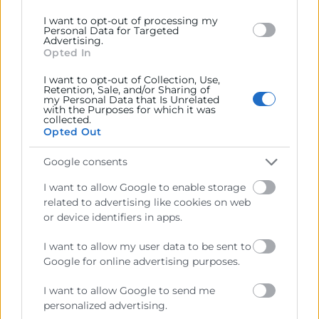
I want to opt-out of processing my
Jose Aparici,
Responsable Oficina de
Personal Data for Targeted
Advertising.
Sostenibilidad, Cámara de Comercio de
Opted In
Valencia.
Carmen
Ruiz
, Técnica de Orientación e
I want to opt-out of Collection, Use,
Retention, Sale, and/or Sharing of
Innovación para el Empleo y Prospección
my Personal Data that Is Unrelated
with the Purposes for which it was
Empresas,
Mancomunitat
Camp de
Túria
.
collected.
09:50
Opted Out
Qué implica realmente la normativa de movilidad
Google consents
al trabajo para las empresas.
I want to allow Google to enable storage
Gregorio Serrano,
Director Académico de
related to advertising like cookies on web
Moviam
, Director General de Tráfico (2016-18)
or device identifiers in apps.
10:15
Plan de movilidad para empresas: por dónde
I want to allow my user data to be sent to
empezar
Google for online advertising purposes.
Juan Bueno,
CEO de
Movea
Consulting
I want to allow Google to send me
10:40
personalized advertising.