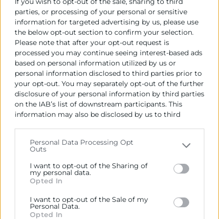
Dirigido a
If you wish to opt-out of the sale, sharing to third
parties, or processing of your personal or sensitive
information for targeted advertising by us, please use
Media o gran empresa, con al menos un centro de
the below opt-out section to confirm your selection.
trabajo, establecimiento e instalación, sea sujeto de
Please note that after your opt-out request is
derecho público o privado, con o sin ánimo de lucro
processed you may continue seeing interest-based ads
interesados en atender nuevo requisito normativo: la
based on personal information utilized by us or
implementación de planes de movilidad sostenible al
personal information disclosed to third parties prior to
your opt-out. You may separately opt-out of the further
trabajo.
disclosure of your personal information by third parties
on the IAB’s list of downstream participants. This
information may also be disclosed by us to third
Directores u otros cargos de responsabilidad,
parties on the
IAB’s List of Downstream Participants
intermedios de áreas o dptos. financieros y de procesos;
that may further disclose it to other third parties.
Personal Data Processing Opt
calidad, medio ambiente y PRL, incluidos consultores e
Outs
Please note that this website/app uses one or more
inversores.
Google services and may gather and store information
I want to opt-out of the Sharing of
including but not limited to your visit or usage
my personal data.
Programa
Opted In
behaviour. You may click to grant or deny consent to
Google and its third-party tags to use your data for
I want to opt-out of the Sale of my
below specified purposes in below Google consent
Personal Data.
09:30
section.
Opted In
Bienvenida y presentación.