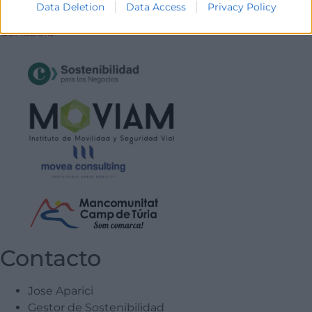
Data Deletion
Data Access
Privacy Policy
Col·labora
Contacto
Jose Aparici
Gestor de Sostenibilidad