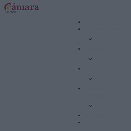
Internacional
Formació
Competitivitat
Emprenedoria i
Ocupació
Ajudes
Altres