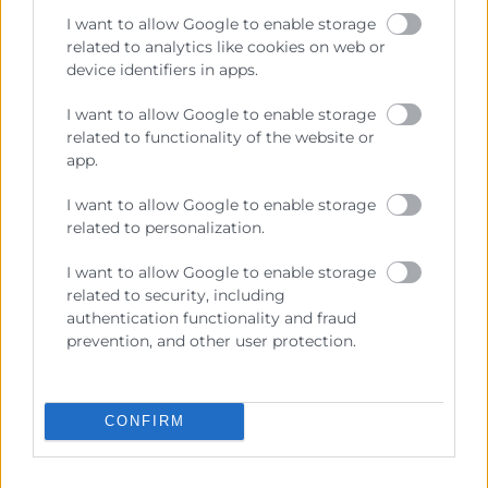
Seguimiento, formación y financiación: claves para
I want to allow Google to enable storage
activar el plan de movilidad.
related to analytics like cookies on web or
Gregorio Serrano,
Director Académico de
device identifiers in apps.
Moviam
,
Director
General de Tráfico (2016-18)
I want to allow Google to enable storage
11:05
related to functionality of the website or
Turno de preguntas y clausura
app.
Descarregar programa
I want to allow Google to enable storage
Patrocina
related to personalization.
I want to allow Google to enable storage
related to security, including
authentication functionality and fraud
prevention, and other user protection.
Organitza
CONFIRM