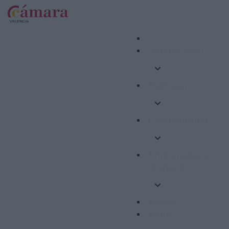
Internacional
Formació
Competitivitat
Emprenedoria i
Ocupació
Ajudes
Altres