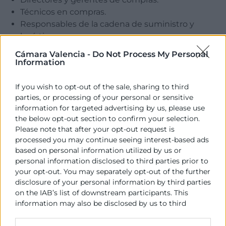
Técnicos en compras.
Responsables de la cadena de suministro y
logística.
Ejecutivos y consultores interesados en la mejora
Cámara Valencia -
Do Not Process My Personal
de la rentabilidad de las empresas a través de la
Information
gestión de compras.
Pequeñas y medianas empresas que buscan
If you wish to opt-out of the sale, sharing to third
mejorar su eficiencia en la compra de materiales o
parties, or processing of your personal or sensitive
information for targeted advertising by us, please use
servicios.
the below opt-out section to confirm your selection.
Estudiantes o profesionales que desean
Please note that after your opt-out request is
adentrarse en la gestión de compras y cadena de
processed you may continue seeing interest-based ads
suministro.
based on personal information utilized by us or
Programa
personal information disclosed to third parties prior to
your opt-out. You may separately opt-out of the further
disclosure of your personal information by third parties
09:30
on the IAB’s list of downstream participants. This
Introducción
information may also be disclosed by us to third
parties on the
IAB’s List of Downstream Participants
Presentación del ponente y objetivo del
that may further disclose it to other third parties.