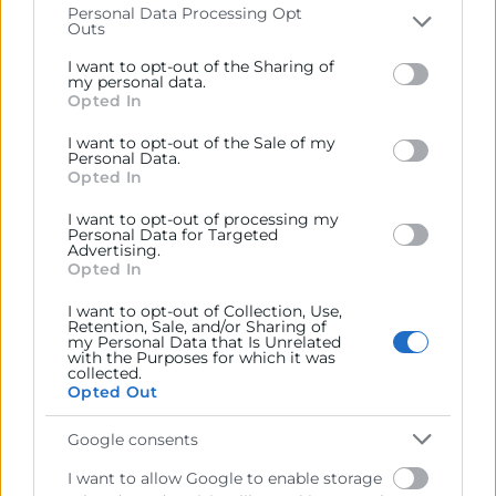
webinar
Personal Data Processing Opt
Outs
Please note that this website/app uses one or more
Explicación del contexto: ¿Por qué es clave la
Google services and may gather and store information
optimización de las compras para mejorar la
I want to opt-out of the Sharing of
including but not limited to your visit or usage
my personal data.
rentabilidad empresarial?
Opted In
behaviour. You may click to grant or deny consent to
09:40
Google and its third-party tags to use your data for
I want to opt-out of the Sale of my
La relación entre compras y rentabilidad
below specified purposes in below Google consent
Personal Data.
section.
Opted In
Entender el concepto de la rentabilidad.
Las compras en la cuenta de resultados.
I want to opt-out of processing my
Personal Data for Targeted
Impacto de la mejora de las compras en la
Advertising.
cuenta de resultados y en la rentabilidad de la
Opted In
empresa.
I want to opt-out of Collection, Use,
09:55
Retention, Sale, and/or Sharing of
my Personal Data that Is Unrelated
Principales palancas para optimizar las compras
with the Purposes for which it was
collected.
Selección y evaluación de proveedores: cómo
Opted Out
obtener mejores condiciones de precio y
Google consents
calidad.
Control de inventarios: minimizar costos
I want to allow Google to enable storage