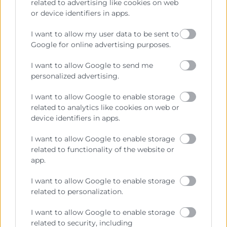
asociados a excedentes o faltantes.
related to advertising like cookies on web
Negociación efectiva: tácticas y técnicas para
or device identifiers in apps.
lograr acuerdos favorables.
I want to allow my user data to be sent to
Uso de tecnología para automatizar procesos
Google for online advertising purposes.
y obtener visibilidad en tiempo real.
10:05
I want to allow Google to send me
Implementación práctica
personalized advertising.
10:15
I want to allow Google to enable storage
Preguntas y Respuestas
related to analytics like cookies on web or
device identifiers in apps.
Contacto
I want to allow Google to enable storage
related to functionality of the website or
Carmen Montesinos
app.
Dpto Marketing
I want to allow Google to enable storage
961366080
related to personalization.
cmontesinos@camaravalencia.com
I want to allow Google to enable storage
related to security, including