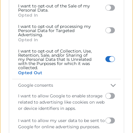
Google and its third-party tags to use your data for
adjudicación
I want to opt-out of the Sale of my
below specified purposes in below Google consent
Personal Data.
section.
Opted In
I want to opt-out of processing my
Personal Data for Targeted
Advertising.
Opted In
I want to opt-out of Collection, Use,
Retention, Sale, and/or Sharing of
my Personal Data that Is Unrelated
with the Purposes for which it was
collected.
Opted Out
Cámara València es una corporación de derecho público,
colaboradora de las Administraciones Públicas, dedicada a:
Google consents
Prestar servicios a las empresas.
I want to allow Google to enable storage
Representar, promocionar y defender los intereses
related to advertising like cookies on web
generales del comercio, la industria y la navegación.
or device identifiers in apps.
Ejercitar las competencias de carácter público
I want to allow my user data to be sent to
previstas en la Ley, o que puedan encomendar y
Google for online advertising purposes.
delegar las Administraciones Públicas.