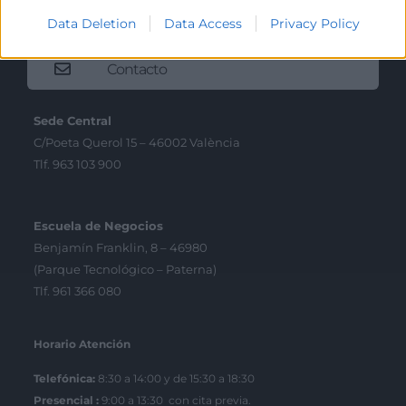
Data Deletion
Data Access
Privacy Policy
Contacto
Sede Central
C/Poeta Querol 15 – 46002 València
Tlf. 963 103 900
Escuela de Negocios
Benjamín Franklin, 8 – 46980
(Parque Tecnológico – Paterna)
Tlf. 961 366 080
Horario Atención
Telefónica:
8:30 a 14:00 y de 15:30 a 18:30
Presencial :
9:00 a 13:30 con cita previa.