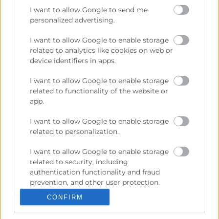
I want to allow Google to send me
personalized advertising.
Contacto
I want to allow Google to enable storage
related to analytics like cookies on web or
device identifiers in apps.
Recursos
I want to allow Google to enable storage
related to functionality of the website or
app.
Sobre la Cambra
I want to allow Google to enable storage
Perfil del contractant
related to personalization.
Transparència
I want to allow Google to enable storage
Preu taula cítrics
related to security, including
authentication functionality and fraud
Enllaços d’Interés
prevention, and other user protection.
Fons Estructurals
CONFIRM
Canal de Denúncia