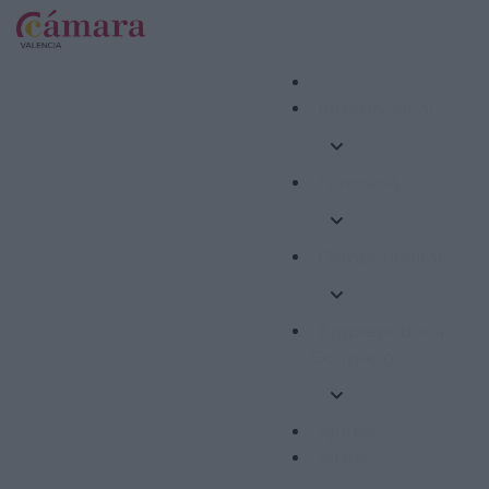
Internacional
Formació
Competitivitat
Emprenedoria i
Ocupació
Ajudes
Altres