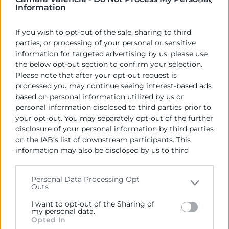
Information
Acord d'Adjudicació:
Presidente, mesa de contratación de fecha 21/05/25
If you wish to opt-out of the sale, sharing to third
parties, or processing of your personal or sensitive
Motivació de l'Adjudicació:
information for targeted advertising by us, please use
Se recibe una oferta, la cual es acorde a las
the below opt-out section to confirm your selection.
condiciones de los pliegos de prescripciones técnicas
Please note that after your opt-out request is
y administrativas.
processed you may continue seeing interest-based ads
based on personal information utilized by us or
Data de la publicació de l'Adjudicació:
personal information disclosed to third parties prior to
21/05/2025
your opt-out. You may separately opt-out of the further
disclosure of your personal information by third parties
Import de l'Adjudicació (IVA no inclòs):
on the IAB’s list of downstream participants. This
VEINTICINCO MIL EUROS (25.000€ + IVA)
information may also be disclosed by us to third
parties on the
IAB’s List of Downstream Participants
Empresa adjudicatoria:
that may further disclose it to other third parties.
Personal Data Processing Opt
VIAJES GULLIVER, S.L. (CIF: B46126140)
Outs
Please note that this website/app uses one or more
Google services and may gather and store information
I want to opt-out of the Sharing of
Termini en el qual ha de procedir-se a la
including but not limited to your visit or usage
my personal data.
formalització del contracte:
Opted In
behaviour. You may click to grant or deny consent to
15 días hábiles desde la comunicación de la