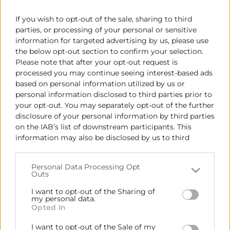
Motivació de l'Adjudicació:
If you wish to opt-out of the sale, sharing to third
Mejor oferta técnica y económica
parties, or processing of your personal or sensitive
information for targeted advertising by us, please use
Data de la publicació de l'Adjudicació:
the below opt-out section to confirm your selection.
26/01/2018
Please note that after your opt-out request is
processed you may continue seeing interest-based ads
Import de l'Adjudicació (IVA no inclòs):
based on personal information utilized by us or
66.713,74 €
personal information disclosed to third parties prior to
your opt-out. You may separately opt-out of the further
Empresa adjudicatoria:
disclosure of your personal information by third parties
ELECNOR, S.A
on the IAB’s list of downstream participants. This
information may also be disclosed by us to third
Data de formalització del contracte:
parties on the
IAB’s List of Downstream Participants
07/02/2018
that may further disclose it to other third parties.
Personal Data Processing Opt
Outs
Please note that this website/app uses one or more
Termini en el qual ha de procedir-se a la
Google services and may gather and store information
formalització del contracte:
I want to opt-out of the Sharing of
including but not limited to your visit or usage
my personal data.
15 días desde la adjudicación
Opted In
behaviour. You may click to grant or deny consent to
Google and its third-party tags to use your data for
I want to opt-out of the Sale of my