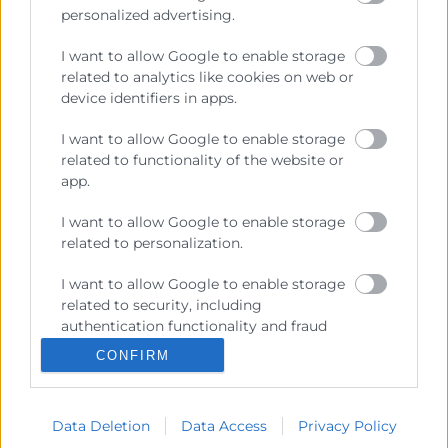
personalized advertising.
I want to allow Google to enable storage
related to analytics like cookies on web or
Recursos
device identifiers in apps.
I want to allow Google to enable storage
Sobre la Cambra
related to functionality of the website or
Perfil del contractant
app.
Transparència
I want to allow Google to enable storage
related to personalization.
Preu taula cítrics
Enllaços d’Interés
I want to allow Google to enable storage
related to security, including
Fons Estructurals
authentication functionality and fraud
prevention, and other user protection.
Canal de Denúncia
CONFIRM
Data Deletion
Data Access
Privacy Policy