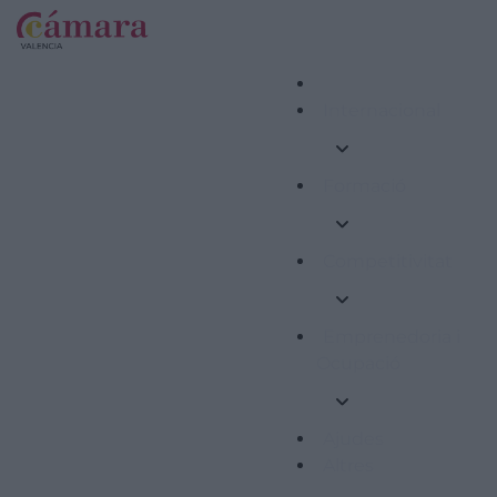
Internacional
Formació
Competitivitat
Emprenedoria i
Ocupació
Ajudes
Altres