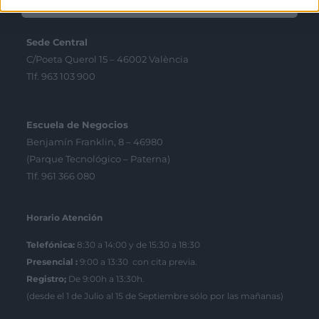
Contacto
Sede Central
C/Poeta Querol 15 – 46002 València
Tlf. 963 103 900
Escuela de Negocios
Benjamín Franklin, 8 – 46980
(Parque Tecnológico – Paterna)
Tlf. 961 366 080
Horario Atención
Telefónica:
8:30 a 14:00 y de 15:30 a 18:30
Presencial :
9:00 a 13:30 con cita previa.
Registro;
De 9:00h a 13:30h.
(desde el 1 de Julio al 15 de Septiembre sólo por las mañanas)