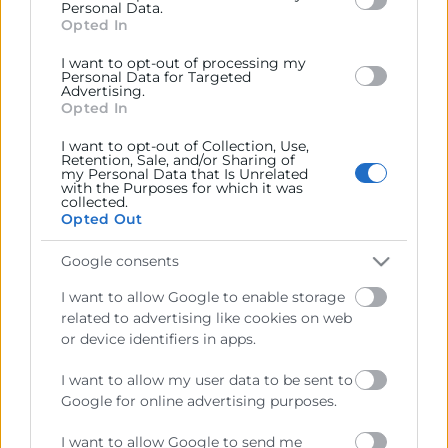
below specified purposes in below Google consent
Personal Data.
section.
Opted In
I want to opt-out of processing my
Personal Data for Targeted
Advertising.
Opted In
I want to opt-out of Collection, Use,
Retention, Sale, and/or Sharing of
Cámara València es una corporación de derecho público,
my Personal Data that Is Unrelated
with the Purposes for which it was
colaboradora de las Administraciones Públicas, dedicada a:
collected.
Opted Out
Prestar servicios a las empresas.
Google consents
Representar, promocionar y defender los intereses
generales del comercio, la industria y la navegación.
I want to allow Google to enable storage
related to advertising like cookies on web
Ejercitar las competencias de carácter público
or device identifiers in apps.
previstas en la Ley, o que puedan encomendar y
delegar las Administraciones Públicas.
I want to allow my user data to be sent to
Google for online advertising purposes.
Contacto
I want to allow Google to send me