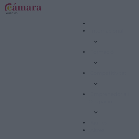
Internacional
Formació
Competitivitat
Emprenedoria i
Ocupació
Ajudes
Altres