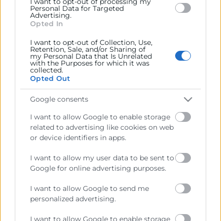
Cámara València es una corporación de derecho público,
I want to opt-out of processing my
Personal Data for Targeted
colaboradora de las Administraciones Públicas, dedicada a:
Advertising.
Opted In
Prestar servicios a las empresas.
I want to opt-out of Collection, Use,
Representar, promocionar y defender los intereses
Retention, Sale, and/or Sharing of
my Personal Data that Is Unrelated
generales del comercio, la industria y la navegación.
with the Purposes for which it was
collected.
Ejercitar las competencias de carácter público
Opted Out
previstas en la Ley, o que puedan encomendar y
delegar las Administraciones Públicas.
Google consents
I want to allow Google to enable storage
related to advertising like cookies on web
Contacto
or device identifiers in apps.
I want to allow my user data to be sent to
Google for online advertising purposes.
Recursos
I want to allow Google to send me
personalized advertising.
Sobre la Cambra
I want to allow Google to enable storage