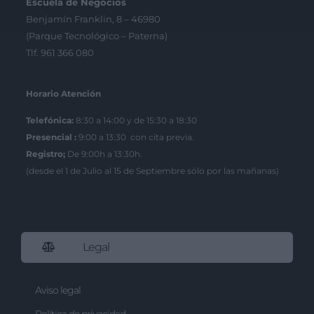
Escuela de Negocios
Benjamín Franklin, 8 – 46980
(Parque Tecnológico – Paterna)
Tlf. 961 366 080
Horario Atención
Telefónica:
8:30 a 14:00 y de 15:30 a 18:30
Presencial :
9:00 a 13:30 con cita previa.
Registro;
De 9:00h a 13:30h.
(desde el 1 de Julio al 15 de Septiembre sólo por las mañanas)
Legal
Aviso legal
Política de privacidad