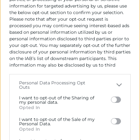
2023
information for targeted advertising by us, please use
the below opt-out section to confirm your selection.
Acord d'Adjudicació:
Please note that after your opt-out request is
Mesa de contractació 12 de desembre de 2022
processed you may continue seeing interest-based ads
based on personal information utilized by us or
Data de la publicació de l'Adjudicació:
personal information disclosed to third parties prior to
12/12/2022
your opt-out. You may separately opt-out of the further
disclosure of your personal information by third parties
Termini en el qual ha de procedir-se a la
on the IAB’s list of downstream participants. This
formalització del contracte:
information may also be disclosed by us to third
31 de diciembre de 2023
parties on the
IAB’s List of Downstream Participants
that may further disclose it to other third parties.
Personal Data Processing Opt
Outs
Please note that this website/app uses one or more
Google services and may gather and store information
I want to opt-out of the Sharing of
including but not limited to your visit or usage
my personal data.
Opted In
behaviour. You may click to grant or deny consent to
Google and its third-party tags to use your data for
I want to opt-out of the Sale of my
below specified purposes in below Google consent
Personal Data.
section.
Opted In