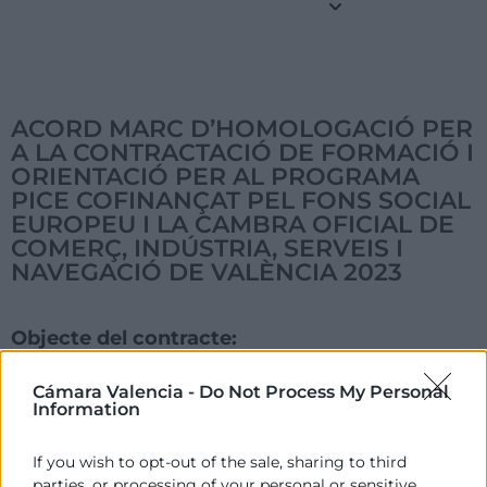
ACORD MARC D’HOMOLOGACIÓ PER
A LA CONTRACTACIÓ DE FORMACIÓ I
ORIENTACIÓ PER AL PROGRAMA
PICE COFINANÇAT PEL FONS SOCIAL
EUROPEU I LA CAMBRA OFICIAL DE
COMERÇ, INDÚSTRIA, SERVEIS I
NAVEGACIÓ DE VALÈNCIA 2023
Objecte del contracte:
ACORD MARC D'HOMOLOGACIÓ PER A LA
CONTRACTACIÓ DE FORMACIÓ I ORIENTACIÓ PER AL
Cámara Valencia -
Do Not Process My Personal
Information
PROGRAMA PICE COFINANÇAT PEL FONS SOCIAL
EUROPEU I LA CAMBRA OFICIAL DE COMERÇ,
If you wish to opt-out of the sale, sharing to third
INDÚSTRIA, SERVEIS I NAVEGACIÓ DE VALÈNCIA
parties, or processing of your personal or sensitive