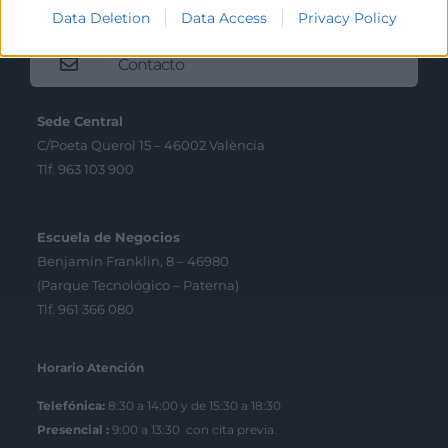
Data Deletion
Data Access
Privacy Policy
Contacto
Sede Central
C/Poeta Querol 15 – 46002 València
Tlf. 963 103 900
Escuela de Negocios
Benjamín Franklin, 8 – 46980
(Parque Tecnológico – Paterna)
Tlf. 961 366 080
Horario Atención
Telefónica:
8:30 a 14:00 y de 15:30 a 18:30
Presencial :
9:00 a 13:30 con cita previa.