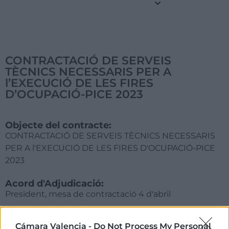
CONTRACTACIÓ DE SERVEIS
TÈCNICS NECESSARIS PER A
l’EXECUCIÓ DE LES FIRES
D’OCUPACIÓ-PICE 2023
Objecte del contracte:
CONTRACTACIÓ DE SERVEIS TÈCNICS NECESSARIS
PER A l'EXECUCIÓ DE LES FIRES D'OCUPACIÓ-PICE
2023
Acord d'Adjudicació:
President, mesa de contractació 4 d'abril
Motivació de l'Adjudicació:
Cámara Valencia -
Do Not Process My Personal
Única empresa per lot, complint amb les