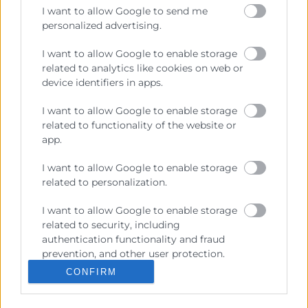
I want to allow Google to send me
personalized advertising.
Contacto
I want to allow Google to enable storage
related to analytics like cookies on web or
device identifiers in apps.
Recursos
I want to allow Google to enable storage
related to functionality of the website or
app.
Sobre la Cambra
Perfil del contractant
I want to allow Google to enable storage
related to personalization.
Transparència
I want to allow Google to enable storage
Preu taula cítrics
related to security, including
Enllaços d’Interés
authentication functionality and fraud
prevention, and other user protection.
Fons Estructurals
CONFIRM
Canal de Denúncia