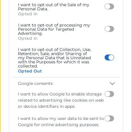
Google and its third-party tags to use your data for
20/04/2023
I want to opt-out of the Sale of my
below specified purposes in below Google consent
Personal Data.
section.
Opted In
I want to opt-out of processing my
Personal Data for Targeted
Advertising.
Opted In
I want to opt-out of Collection, Use,
Retention, Sale, and/or Sharing of
my Personal Data that Is Unrelated
with the Purposes for which it was
collected.
Cámara València es una corporación de derecho público,
Opted Out
colaboradora de las Administraciones Públicas, dedicada a:
Google consents
Prestar servicios a las empresas.
I want to allow Google to enable storage
Representar, promocionar y defender los intereses
related to advertising like cookies on web
generales del comercio, la industria y la navegación.
or device identifiers in apps.
Ejercitar las competencias de carácter público
I want to allow my user data to be sent to
previstas en la Ley, o que puedan encomendar y
Google for online advertising purposes.
delegar las Administraciones Públicas.