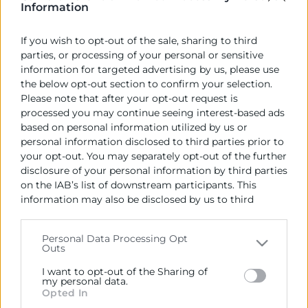
Information
especificacions econòmiques i tècniques.
If you wish to opt-out of the sale, sharing to third
Data de la publicació de l'Adjudicació:
parties, or processing of your personal or sensitive
04/04/2023
information for targeted advertising by us, please use
the below opt-out section to confirm your selection.
Import de l'Adjudicació (IVA no inclòs):
Please note that after your opt-out request is
Lot 1 (Tasques de Coordinació i Execució):
processed you may continue seeing interest-based ads
11.400€ euros, + IVA (Per a les 4 fires previstes)
based on personal information utilized by us or
Lot 2 (Publicitat i comunicació): 7.600€ euros, +
personal information disclosed to third parties prior to
IVA (Per a les 4 fires previstes)
your opt-out. You may separately opt-out of the further
disclosure of your personal information by third parties
Lot 3 (Logística de les fires): 14.000 euros, + IVA
on the IAB’s list of downstream participants. This
(Per a les 4 fires previstes)
information may also be disclosed by us to third
parties on the
IAB’s List of Downstream Participants
Empresa adjudicatoria:
that may further disclose it to other third parties.
Lot 1: Alberto Heredia Bort
Personal Data Processing Opt
Outs
Lot 2: Alberto Heredia Bort
Please note that this website/app uses one or more
Lot 3: Punto y Aparte Producciones S.L
Google services and may gather and store information
I want to opt-out of the Sharing of
including but not limited to your visit or usage
my personal data.
Opted In
behaviour. You may click to grant or deny consent to
Data de formalització del contracte: