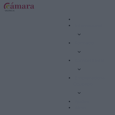
Internacional
Formació
Competitivitat
Emprenedoria i
Ocupació
Ajudes
Altres