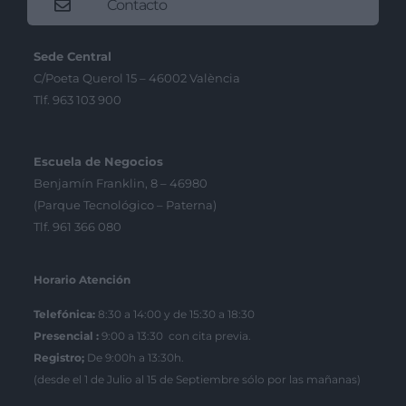
Contacto
Sede Central
C/Poeta Querol 15 – 46002 València
Tlf. 963 103 900
Escuela de Negocios
Benjamín Franklin, 8 – 46980
(Parque Tecnológico – Paterna)
Tlf. 961 366 080
Horario Atención
Telefónica:
8:30 a 14:00 y de 15:30 a 18:30
Presencial :
9:00 a 13:30 con cita previa.
Registro;
De 9:00h a 13:30h.
(desde el 1 de Julio al 15 de Septiembre sólo por las mañanas)