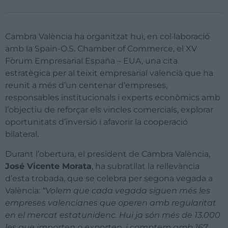
Cambra València ha organitzat hui, en col·laboració
amb la Spain-O.S. Chamber of Commerce, el XV
Fòrum Empresarial España – EUA, una cita
estratègica per al teixit empresarial valencià que ha
reunit a més d’un centenar d’empreses,
responsables institucionals i experts econòmics amb
l’objectiu de reforçar els vincles comercials, explorar
oportunitats d’inversió i afavorir la cooperació
bilateral.
Durant l’obertura, el president de Cambra València,
José Vicente Morata
, ha subratllat la rellevància
d’esta trobada, que se celebra per segona vegada a
València:
“Volem que cada vegada siguen més les
empreses valencianes que operen amb regularitat
en el mercat estatunidenc. Hui ja són més de 13.000
les que importen o exporten, i comptem amb 167