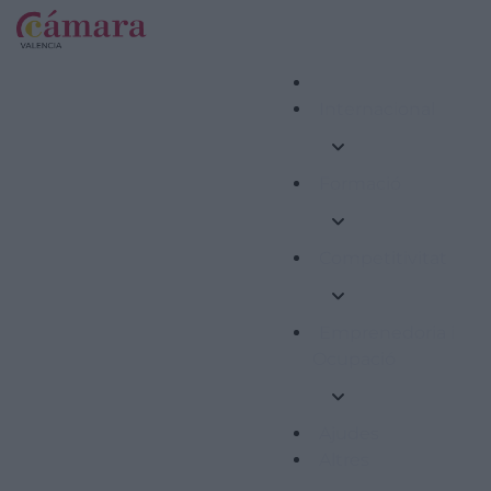
Internacional
Formació
Competitivitat
Emprenedoria i
Ocupació
Ajudes
Altres