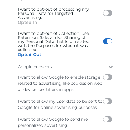
manufactura avançada, digitalització i enginyeria
I want to opt-out of processing my
Personal Data for Targeted
d’alt valor afegit”.
Advertising.
Opted In
El programa del fòrum ha abordat, des d’una
perspectiva pràctica, les oportunitats sectorials per a
I want to opt-out of Collection, Use,
Retention, Sale, and/or Sharing of
les empreses valencianes interessades a
my Personal Data that Is Unrelated
with the Purposes for which it was
internacionalitzar-se, així com les claus per a operar
collected.
en el context econòmic actual. S’han celebrat taules
Opted Out
redones amb el director comercial de Zummo, Carlos
Castejón, el CEO Das Àudio, Manuel Peris, el president
Google consents
de Importaco, Toño Pons i el CFO de Power
I want to allow Google to enable storage
Electronics, Daniel Soler, a més de sessions sobre
related to advertising like cookies on web
l’impacte de la política comercial estatunidenca i
or device identifiers in apps.
qüestions legals i fiscals rellevants per a les
I want to allow my user data to be sent to
empreses.
Google for online advertising purposes.
Amb el suport de CaixaBank com a patrocinador
I want to allow Google to send me
global, el fòrum reforça el compromís de Cambra
personalized advertising.
València amb la internacionalització del teixit