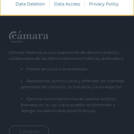
Data Deletion
Data Access
Privacy Policy
Cámara València es una corporación de derecho público,
colaboradora de las Administraciones Públicas, dedicada a:
Prestar servicios a las empresas.
Representar, promocionar y defender los intereses
generales del comercio, la industria y la navegación.
Ejercitar las competencias de carácter público
previstas en la Ley, o que puedan encomendar y
delegar las Administraciones Públicas.
Contacto