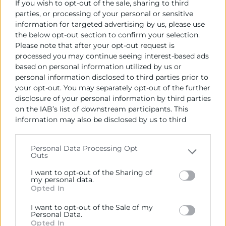
If you wish to opt-out of the sale, sharing to third
productes químics i farmacèutics, servicis digitals i
parties, or processing of your personal or sensitive
logístics.
information for targeted advertising by us, please use
the below opt-out section to confirm your selection.
Així mateix, ha posat el focus en el paper creixent
Please note that after your opt-out request is
d’Espanya com a inversor estratègic als EUA, situant-
processed you may continue seeing interest-based ads
se entre els deu primers països per inversió
based on personal information utilized by us or
estrangera. L’estoc d’inversió espanyola oscil·la entre
personal information disclosed to third parties prior to
els 82.000 i 100.000 milions d’euros, generant més de
your opt-out. You may separately opt-out of the further
143.500 ocupacions, dels quals més de 85.000 són
disclosure of your personal information by third parties
on the IAB’s list of downstream participants. This
directes. Estes inversions estan concentrades
information may also be disclosed by us to third
principalment en energies renovables,
parties on the
IAB’s List of Downstream Participants
infraestructures elèctriques, automoció i servicis
that may further disclose it to other third parties.
financers, sectors clau per al futur econòmic dels EUA
Personal Data Processing Opt
Outs
Please note that this website/app uses one or more
Solomont ha remarcat que estes inversions no es
Google services and may gather and store information
I want to opt-out of the Sharing of
limiten al capital, sinó que també aporten
including but not limited to your visit or usage
my personal data.
Opted In
“tecnologia, experiència, innovació i compromís a
behaviour. You may click to grant or deny consent to
Google and its third-party tags to use your data for
llarg termini, i que Espanya i els EUA estan cada
I want to opt-out of the Sale of my
below specified purposes in below Google consent
vegada més alineats en sectors estratègics com a
Personal Data.
section.
Opted In
energia neta, infraestructura sostenible,