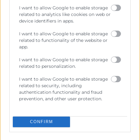
empresarial valencià i consolida el seu paper com a
I want to allow Google to enable storage
plataforma de referència per a promoure la inversió i
related to analytics like cookies on web or
la cooperació amb els Estats Units en un entorn
device identifiers in apps.
econòmic cada vegada més exigent i globalitzat.
I want to allow Google to enable storage
related to functionality of the website or
Recursos vinculats
app.
Nota de premsa
(Documento)
I want to allow Google to enable storage
related to personalization.
Paraules José Vicente Morata XV Fòrum
Empresarial España - EUA
(Audio)
I want to allow Google to enable storage
Informe els Estats Units novembre 2025
related to security, including
(Documento)
authentication functionality and fraud
Foto Fòrum_1
(Imagen)
prevention, and other user protection.
Foto Fòrum_2
(Imagen)
Foto Fòrum_3
(Imagen)
CONFIRM