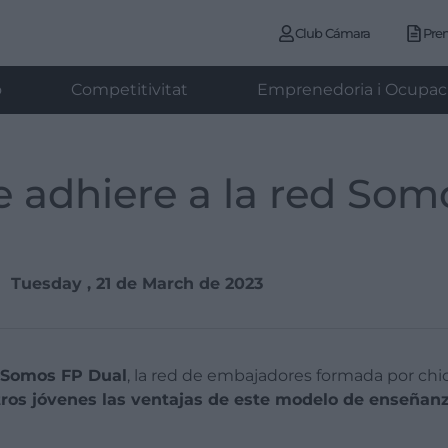
Club Cámara
Pre
ó
Competitivitat
Emprenedoria i Ocupac
 adhiere a la red Som
Tuesday , 21 de March de 2023
a Somos FP Dual
, la red de embajadores formada por chi
otros jóvenes las ventajas de este modelo de enseñanz