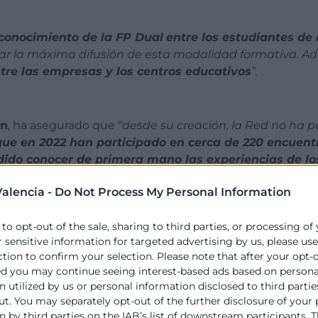
 conocimiento de la FP Dual
entre los estudiantes d
rar la máxima difusión de esta modalidad formativa. 
entre las empresas y los centros educativos
”.
nn
, ha asegurado que “
desde su creación, la Red no ha 
ue en 2022 han participado en cerca de 220 encuen
ido conocer de primera mano las experiencias de lo
papel clave no solo en la difusión de la FP Dual, sino ta
alencia -
Do Not Process My Personal Information
mas que se han creado en la sociedad”.
 to opt-out of the sale, sharing to third parties, or processing of
r sensitive information for targeted advertising by us, please us
rsonas de Lidl España,
ha explicado que “
nos unimos a 
ction to confirm your selection. Please note that after your opt-
los educativos de éxito como la FP Dual e incentiv
ed you may continue seeing interest-based ads based on persona
17, más de 400 alumnos han pasado por nuestros di
 utilized by us or personal information disclosed to third partie
 herramientas adecuadas para formar parte de nuestra pl
ut. You may separately opt-out of the further disclosure of your
 by third parties on the IAB’s list of downstream participants. T
res de la red Somos FP Dual
, sirviendo como portavo