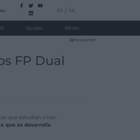
ES
VA
nsa
ió
Ajudes
Altres
Newsletter
os FP Dual
cos que estudian o han
a que se desarrolla