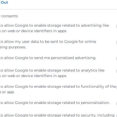
ndo Social Europeo.
 Out
 consents
MPLE UN AÑO
to allow Google to enable storage related to advertising like
 on web or device identifiers in apps.
n año la nueva Ley de Formación Profesional. Esta norm
rlo en un sistema único que sea puerta a un empleo de c
to allow my user data to be sent to Google for online
expectativas y las aspiraciones de cualificación profesiona
sing purposes.
ún datos del MEFP, durante el curso 2016-17, los estudi
en el curso 2020-2021, se habían casi duplicado, alcanzan
to allow Google to send me personalized advertising.
 años.
to allow Google to enable storage related to analytics like
 on web or device identifiers in apps.
to allow Google to enable storage related to functionality of the
 or app.
to allow Google to enable storage related to personalization.
to allow Google to enable storage related to security, including