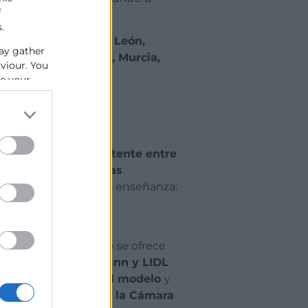
f
.
ámaras de
Valladolid, León,
ay gather
ona, Sevilla, Madrid, Murcia,
aviour. You
se your
 lado
, la brecha existente entre
s grados impide a las
 un nuevo modelo de enseñanza:
serción laboral del
conocen o porque no se ofrece
undación Bertelsmann y LIDL
n en embajadores del modelo
y
unió posteriormente la Cámara