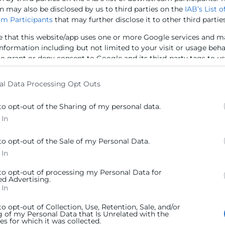
n may also be disclosed by us to third parties on the
IAB’s List o
ativo
”.
m Participants
that may further disclose it to other third parties
s Autónomas y cuenta ya con la participación de las C
e that this website/app uses one or more Google services and m
alencia, Campo de Gibraltar, Cáceres, A Coruña, Tarrag
information including but not limited to your visit or usage beh
to grant or deny consent to Google and its third-party tags to u
elow specified purposes in below Google consent section.
al Data Processing Opt Outs
to opt-out of the Sharing of my personal data.
lemas
a la hora de incorporarse al mercado laboral: por un
 In
sas; por otro, la escasez de demanda de determinado
solventar ambos problemas, se puso en marcha en 2012
to opt-out of the Sale of my Personal Data.
te de su formación en la empresa y que cuenta con
una in
 In
gramas.
 to opt-out of processing my Personal Data for
ed Advertising.
os estudiantes escoge este modelo, bien porque no lo 
 In
 realizar la formación práctica. Conscientes de ello, la
F
 jóvenes estudiantes de FP Dual que se convirtiese
to opt-out of Collection, Use, Retention, Sale, and/or
g of my Personal Data that Is Unrelated with the
a otros chicos a realizar estos estudios.
Al proyecto se 
s for which it was collected.