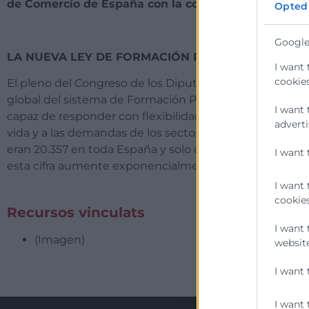
de Comercio de España con la cofinanciación del Fo
Opted
Google
LA NUEVA LEY DE FORMACIÓN PROFESIONAL CU
I want 
cookies
El pleno del Congreso de los Diputados aprobó hace u
global del sistema de Formación Profesional y converti
I want 
capaz de responder con flexibilidad a los intereses, las 
adverti
vida y a las demandas de los sectores productivos. Seg
eran 20.357 en toda España y solo cuatro años después, 
I want 
esta cifra aumente exponencialmente en los próximos
I want 
cookies
Recursos vinculats
I want 
(Imagen)
website
I want 
I want 