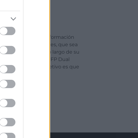
a pretende una transformación
alidad para los jóvenes, que sea
l de las personas a lo largo de su
antes matriculados en FP Dual
do los 37.841. El objetivo es que