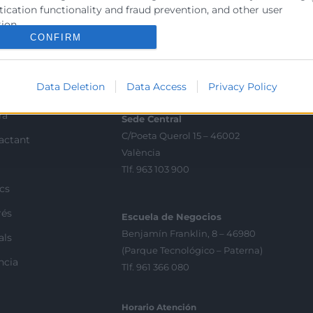
ication functionality and fraud prevention, and other user
ion.
CONFIRM
Contacto
Data Deletion
Data Access
Privacy Policy
ra
Sede Central
C/Poeta Querol 15 – 46002
ractant
València
Tlf. 963 103 900
ics
rés
Escuela de Negocios
Benjamín Franklin, 8 – 46980
als
(Parque Tecnológico – Paterna)
ncia
Tlf. 961 366 080
Horario Atención