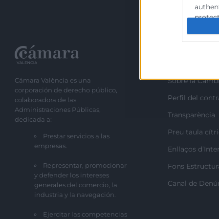
authent
protect
Recursos
Cámara València es una
Sobre la Camb
corporación de derecho público,
Perfil del cont
colaboradora de las
Administraciones Públicas,
Transparència
dedicada a:
Preu taula cítr
Prestar servicios a las
empresas.
Enllaços d’Inte
Representar, promocionar
Fons Estructur
y defender los intereses
Canal de Denú
generales del comercio, la
industria y la navegación.
Ejercitar las competencias