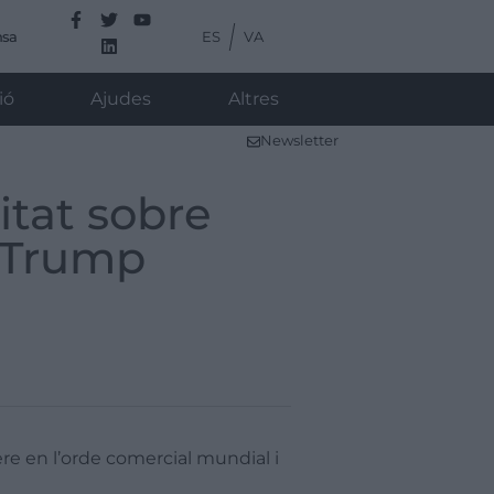
ES
VA
nsa
ió
Ajudes
Altres
Newsletter
tat sobre
ó Trump
re en l’orde comercial mundial i