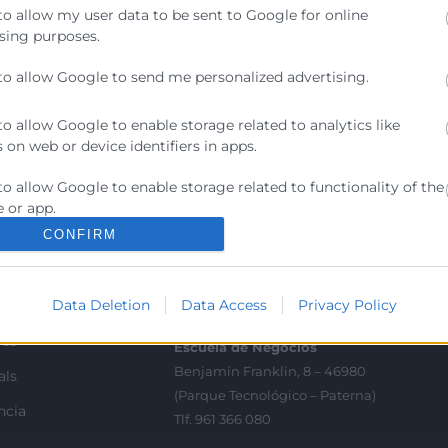
to allow my user data to be sent to Google for online
sing purposes.
to allow Google to send me personalized advertising.
to allow Google to enable storage related to analytics like
 on web or device identifiers in apps.
Contacto
to allow Google to enable storage related to functionality of the
ra
Sede Central
 or app.
C/Poeta Querol 15 – 46002
CONFIRM
ractant
to allow Google to enable storage related to personalization.
València
Tlf. 963 103 900
to allow Google to enable storage related to security, including
Data Deletion
Data Access
Privacy Policy
ics
ication functionality and fraud prevention, and other user
ion.
rés
Escuela de Negocios
Benjamín Franklin, 8 – 46980
als
(Parque Tecnológico – Paterna)
ncia
Tlf. 961 366 080