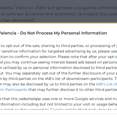
orata, “L’anunci d’ahir pot generar una guerra comercial e
 el camí per al creixement econòmic i la creació d’ocupac
ho han demostrat”.
qüències que tindrà per a les nostres empreses. “Les e
alencia -
Do Not Process My Personal Information
te de qualitat molt demandant i estic segur que sabran
tiva de l’impacte dels aranzels en l’exportació i l’activi
 to opt-out of the sale, sharing to third parties, or processing of
r sensitive information for targeted advertising by us, please us
t exporten i importen dels EUA i prop de 150 empreses 
ction to confirm your selection. Please note that after your opt-
uen els dels sectors de la ceràmica, calçat i components i
ed you may continue seeing interest-based ads based on persona
eixos productes no hi ha alternativa als EUA, així que po
 utilized by us or personal information disclosed to third partie
 mercat”. També cal tindre en compte els efectes indir
ut. You may separately opt-out of the further disclosure of your
s exportacions de la resta d’Europa als Estats Units.
 by third parties on the IAB’s list of downstream participants. T
n may also be disclosed by us to third parties on the
IAB’s List o
de passar el diàleg abans que per acréixer la guerra comer
m Participants
that may further disclose it to other third parties
reses que en grau més alt es vegen perjudicades per est
e that this website/app uses one or more Google services and m
o fem, per la diversificació de mercats per a reduir risc
information including but not limited to your visit or usage beh
 la Unió Europea i avançar cap a mercat únic europeu fo
to grant or deny consent to Google and its third-party tags to u
i una economia més competitiva en la línia marcada per l’I
elow specified purposes in below Google consent section.