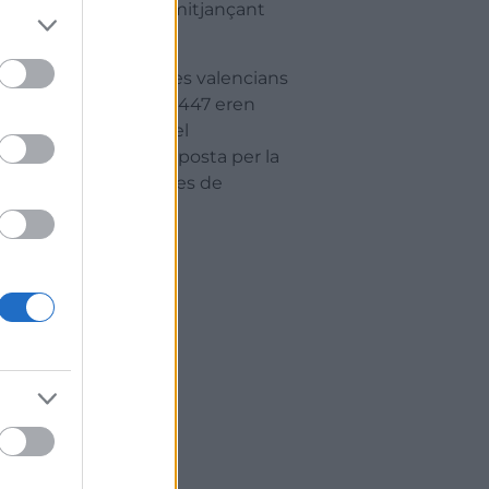
 de l’exterior- i no mitjançant
ats per als productes valencians
 2024, de les quals 1.447 eren
tats d’exportació i el
e-les del mercat. L’aposta per la
 treballant les Cambres de