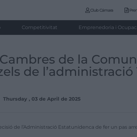
Club Cámara
Pre
ó
Competitivitat
Emprenedoria i Ocupac
 Cambres de la Comuni
zels de l’administraci
Thursday , 03 de April de 2025
sió de l’Administració Estatunidenca de fer un pas arre