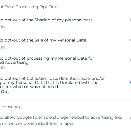
a i motors de creixement més sostenibles i menys dependent
al Data Processing Opt Outs
s davant canvis i xocs globals”, ha afirmat Morata.
to opt-out of the Sharing of my personal data.
nidenc sempre ha sigut un mercat amb àmplies oportunit
 In
ianes van realitzar vendes en el mercat estatunidenc en
ran les empreses que de manera irregular realitzen activi
to opt-out of the Sale of my Personal Data.
 per la qual cosa una pujada de preus de venda pot traur
 In
r a totes les empreses exportadores i eixe objectiu estan
 to opt-out of processing my Personal Data for
ed Advertising.
 In
to opt-out of Collection, Use, Retention, Sale, and/or
g of my Personal Data that Is Unrelated with the
s for which it was collected.
 Out
_Units_2024
(Documento)
 consents
to allow Google to enable storage related to advertising like
 on web or device identifiers in apps.