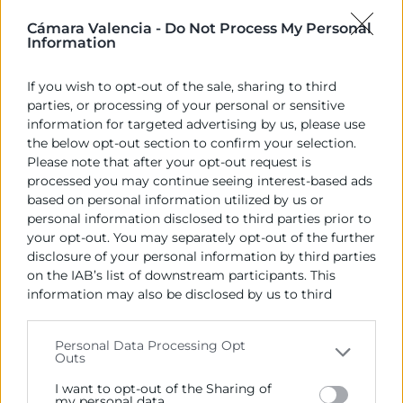
Cámara Valencia -
Do Not Process My Personal
També han participat en el fòrum el director general
Information
de l’a Capitalitat Verda Europea del Ajuntament de
València,
Antonio García
i el Cap de la Direcció
If you wish to opt-out of the sale, sharing to third
General d’Energia de la Comissió Europea,
Manuel
parties, or processing of your personal or sensitive
Rivas Rábago
, qui ha oferit una visió detallada i
information for targeted advertising by us, please use
pràctica sobre com superar els desafiaments i
the below opt-out section to confirm your selection.
aprofitar les oportunitats d’esta transició energètica.
Please note that after your opt-out request is
processed you may continue seeing interest-based ads
La sessió s’ha completat amb taules redones sobre
based on personal information utilized by us or
polítiques públiques i paper de l’administració,
personal information disclosed to third parties prior to
competències i habilitats per als professionals de la
your opt-out. You may separately opt-out of the further
sostenibilitat i comunicació com a palanca per a
disclosure of your personal information by third parties
accelerar la transformació sostenible.
on the IAB’s list of downstream participants. This
information may also be disclosed by us to third
El Fòrum d’Energia Energy Green Summit 2024 ha
parties on the
IAB’s List of Downstream Participants
abordat la descarbonització com un dels principals
that may further disclose it to other third parties.
Personal Data Processing Opt
cavalls de batalla de la transició verda. El calendari
Outs
Please note that this website/app uses one or more
d’objectius de l’ONU obliga a prestar la màxima
Google services and may gather and store information
I want to opt-out of the Sharing of
atenció a la descarbonització. En tot just 6 anys,
including but not limited to your visit or usage
my personal data.