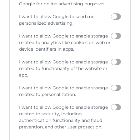
Google for online advertising purposes.
Nota de premsa
(Documento)
Jorge Linares, Emi Boix, Felipe Carrasco, José
I want to allow Google to send me
Vicente Morata i Eva Quilez en la inauguració de
personalized advertising.
Green Summit
(Imagen)
I want to allow Google to enable storage
related to analytics like cookies on web or
device identifiers in apps.
I want to allow Google to enable storage
related to functionality of the website or
app.
I want to allow Google to enable storage
related to personalization.
I want to allow Google to enable storage
Cámara València es una corporación de derecho público,
related to security, including
colaboradora de las Administraciones Públicas, dedicada a:
authentication functionality and fraud
prevention, and other user protection.
Prestar servicios a las empresas.