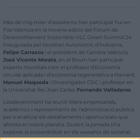
Més de mig miler d’assistents han participat hui en
Fira València en la novena edició del Fòrum de
Desenrotllament Sostenible–VLC Green Summit’24.
Inaugurada pel Secretari Autonòmic d’Indústria,
Felipe Carrasco
i el president de Cambra València,
José Vicente Morata
, en el fòrum han participat
experts mundials com el professor d’Economia
circular aplicada i d’economia regenerativa a Harvard,
Manuel Maqueda
i l’investigador CSIC i professor en
la Universitat Rei Joan Carles,
Fernando Valladares
.
L’esdeveniment ha reunit líders empresarials,
acadèmics i representants de l’administració pública
per a analitzar els desafiaments i oportunitats que
afronta el nostre planeta. Durant la jornada s’ha
explorat la sostenibilitat en els vessants de societat,
economia i medi ambient.