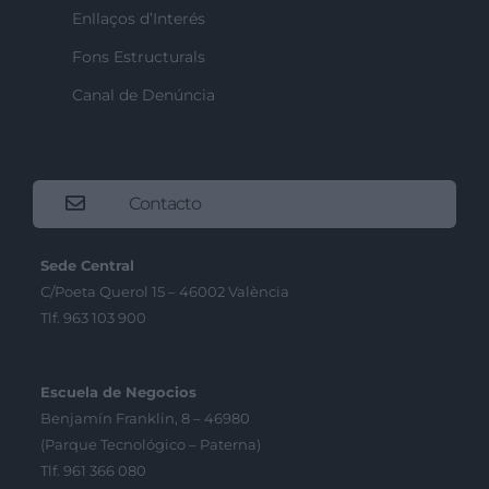
Enllaços d’Interés
Fons Estructurals
Canal de Denúncia
Contacto
Sede Central
C/Poeta Querol 15 – 46002 València
Tlf. 963 103 900
Escuela de Negocios
Benjamín Franklin, 8 – 46980
(Parque Tecnológico – Paterna)
Tlf. 961 366 080