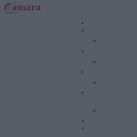
Internacional
Formació
Competitivitat
Emprenedoria i
Ocupació
Ajudes
Altres