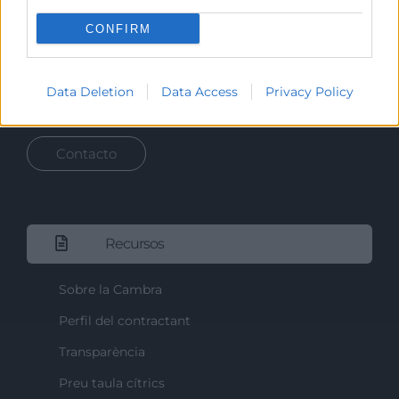
Representar, promocionar y defender los intereses
generales del comercio, la industria y la navegación.
CONFIRM
Ejercitar las competencias de carácter público
previstas en la Ley, o que puedan encomendar y
Data Deletion
Data Access
Privacy Policy
delegar las Administraciones Públicas.
Contacto
Recursos
Sobre la Cambra
Perfil del contractant
Transparència
Preu taula cítrics