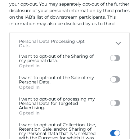
Cambra d’Espanya, José Vicente Morata va subratllar
your opt-out. You may separately opt-out of the further
la necessitat que la UE mantinga nòduls logístics i la
disclosure of your personal information by third parties
producció de manufactura estratègica en sòl
on the IAB’s list of downstream participants. This
information may also be disclosed by us to third
europeu.
parties on the
IAB’s List of Downstream Participants
En la reunió va participar Vladimir Dlouhý, president
that may further disclose it to other third parties.
Personal Data Processing Opt
de *Eurochambres, qui va traslladar a Teresa Ribera, la
Outs
Please note that this website/app uses one or more
necessitat de donar accés a les empreses a un major
Google services and may gather and store information
I want to opt-out of the Sharing of
finançament per a projectes de descarbonització i
including but not limited to your visit or usage
my personal data.
accés a una energia assequible. Creada en 1958,
Opted In
behaviour. You may click to grant or deny consent to
Eurochambres és l’organització de cambres
Google and its third-party tags to use your data for
I want to opt-out of the Sale of my
below specified purposes in below Google consent
europees, i actua com la veu de les Cambres i de la
Personal Data.
section.
Opted In
comunitat empresarial a Europa. Esta xarxa europea
consta amb 1.700 cambres regionals i locals que
I want to opt-out of processing my
representen a més de 20 milions d’empreses a
Personal Data for Targeted
Advertising.
Europa i té membres de 45 països.
Opted In
I want to opt-out of Collection, Use,
Retention, Sale, and/or Sharing of
Recursos vinculats
my Personal Data that Is Unrelated
with the Purposes for which it was