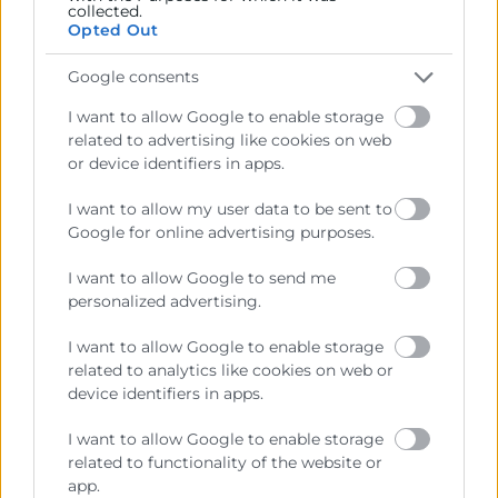
collected.
José Vicente Morata, Teresa Ribera i Vladimir
Opted Out
Dlouhý
(Imagen)
Google consents
I want to allow Google to enable storage
related to advertising like cookies on web
or device identifiers in apps.
I want to allow my user data to be sent to
Google for online advertising purposes.
I want to allow Google to send me
personalized advertising.
Cámara València es una corporación de derecho público,
I want to allow Google to enable storage
colaboradora de las Administraciones Públicas, dedicada a:
related to analytics like cookies on web or
device identifiers in apps.
Prestar servicios a las empresas.
I want to allow Google to enable storage
Representar, promocionar y defender los intereses
related to functionality of the website or
generales del comercio, la industria y la navegación.
app.