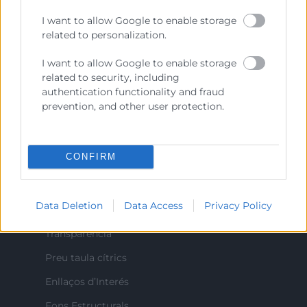
Ejercitar las competencias de carácter público
previstas en la Ley, o que puedan encomendar y
I want to allow Google to enable storage
delegar las Administraciones Públicas.
related to personalization.
I want to allow Google to enable storage
related to security, including
Contacto
authentication functionality and fraud
prevention, and other user protection.
Recursos
CONFIRM
Sobre la Cambra
Data Deletion
Data Access
Privacy Policy
Perfil del contractant
Transparència
Preu taula cítrics
Enllaços d’Interés
Fons Estructurals