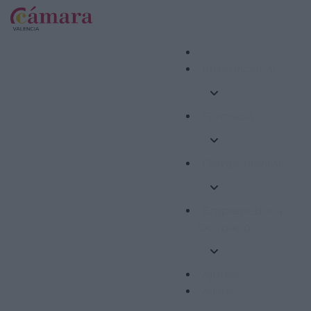
Internacional
Formació
Competitivitat
Emprenedoria i
Ocupació
Ajudes
Altres