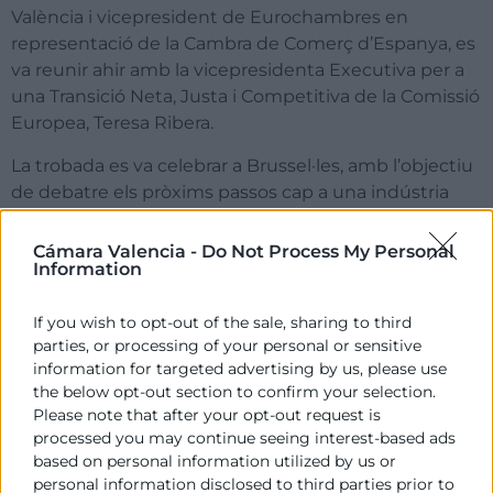
València i vicepresident de Eurochambres en
representació de la Cambra de Comerç d’Espanya, es
va reunir ahir amb la vicepresidenta Executiva per a
una Transició Neta, Justa i Competitiva de la Comissió
Europea, Teresa Ribera.
La trobada es va celebrar a Brussel·les, amb l’objectiu
de debatre els pròxims passos cap a una indústria
europea competitiva i sostenible. Morata va recordar
la capacitat del sistema cameral per a traslladar les
Cámara Valencia -
Do Not Process My Personal
Information
polítiques europees a totes les empreses i
especialment a les pimes, a través de la seua
If you wish to opt-out of the sale, sharing to third
capil·laritat. A més, va recalcar la necessitat d’avançar
parties, or processing of your personal or sensitive
en la simplificació reguladora, agilitat administrativa i
information for targeted advertising by us, please use
proporcionalitat per a assegurar l’equilibri entre els
the below opt-out section to confirm your selection.
objectius del pacte verd i la competitivitat de les
Please note that after your opt-out request is
empreses.
processed you may continue seeing interest-based ads
based on personal information utilized by us or
També, i com a president de la comissió de Ports de
personal information disclosed to third parties prior to