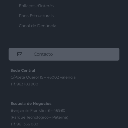
Enllaços d’Interés
Fons Estructurals
Canal de Denúncia
Contacto
Sede Central
C/Poeta Querol 15 – 46002 València
Tlf. 963 103 900
Escuela de Negocios
Benjamín Franklin, 8 – 46980
(Parque Tecnológico – Paterna)
Tlf. 961 366 080