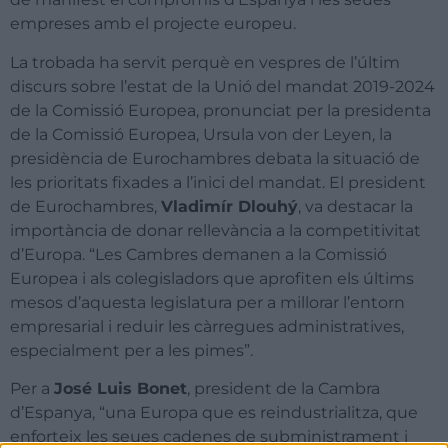
empreses amb el projecte europeu.
La trobada ha servit perquè en vespres de l’últim
discurs sobre l’estat de la Unió del mandat 2019-2024
de la Comissió Europea, pronunciat per la presidenta
de la Comissió Europea, Ursula von der Leyen, la
presidència de Eurochambres debata la situació de
les prioritats fixades a l’inici del mandat. El president
de Eurochambres,
Vladimír Dlouhý
, va destacar la
importància de donar rellevància a la competitivitat
d’Europa. “Les Cambres demanen a la Comissió
Europea i als colegisladors que aprofiten els últims
mesos d’aquesta legislatura per a millorar l’entorn
empresarial i reduir les càrregues administratives,
especialment per a les pimes”.
Per a
José Luis Bonet
, president de la Cambra
d’Espanya, “una Europa que es reindustrialitza, que
enforteix les seues cadenes de subministrament i