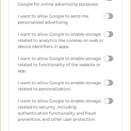
Google for online advertising purposes.
Espanya ha enfocat l’agenda de la seua presidència i
que passen per reindustrialitzar Europa i garantir la
I want to allow Google to send me
seua autonomia estratègica, avançar en la transició
personalized advertising.
ecològica i l’adaptació al canvi climàtic, promoure una
major justícia social i econòmica, i reforçar la UE.
I want to allow Google to enable storage
Manuel de la Rocha també ha subratllat la
related to analytics like cookies on web or
importància d’Amèrica Llatina com un “soci
device identifiers in apps.
estratègic” a més de la necessitat de millorar
I want to allow Google to enable storage
l’eficiència del mercat interior europeu “beneficiant
related to functionality of the website or
així i especialment a les pimes”.
app.
La trobada a Madrid també ha servit perquè els
I want to allow Google to enable storage
membres de Eurochambres discutisquen el pla de
related to personalization.
desenvolupament financer a llarg termini de la
institució (2024-2028) durant el seu Comité
I want to allow Google to enable storage
Pressupostari.
related to security, including
authentication functionality and fraud
prevention, and other user protection.
Recursos vinculats