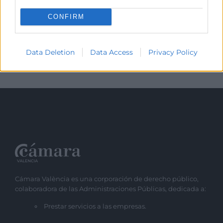
Nota de premsa
(Documento)
CONFIRM
Audiencia con S.M. el Rey
(Imagen)
José Vicente Morata en l'audiència amb el Rei
(Imagen)
Data Deletion
Data Access
Privacy Policy
Cámara València es una corporación de derecho público,
colaboradora de las Administraciones Públicas, dedicada a:
Prestar servicios a las empresas.