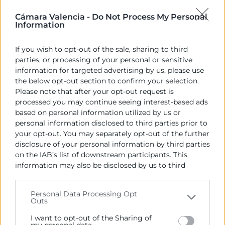
que tanca acords comercials, no sols prospera
Cámara Valencia -
Do Not Process My Personal
econòmicament, també reforça el seu compromís
Information
social. Els desafiaments actuals requereixen una
resposta unificada de tots els estats membres que
If you wish to opt-out of the sale, sharing to third
reflectisca les necessitats de les empreses perquè
parties, or processing of your personal or sensitive
quan les empreses progressen, tota la societat ho fa”.
information for targeted advertising by us, please use
the below opt-out section to confirm your selection.
Els representants de la presidència de
Please note that after your opt-out request is
Eurochambres, han tingut a més l’oportunitat de
processed you may continue seeing interest-based ads
compartir en
audiència
amb la seua
Majestat el Rei
based on personal information utilized by us or
les seues recomanacions per a impulsar a les
personal information disclosed to third parties prior to
your opt-out. You may separately opt-out of the further
empreses i especialment les pimes a fer front als
disclosure of your personal information by third parties
grans reptes dels pròxims mesos i anys.
on the IAB’s list of downstream participants. This
information may also be disclosed by us to third
Com a organització empresarial que representa a
parties on the
IAB’s List of Downstream Participants
més de 20 milions empreses europees que ocupen
that may further disclose it to other third parties.
més de 120 milions de persones, Eurochambres
Personal Data Processing Opt
Outs
demana a les institucions europees que tinguen en
Please note that this website/app uses one or more
compte la necessitat de fer un esforç concertat per a
Google services and may gather and store information
I want to opt-out of the Sharing of
including but not limited to your visit or usage
my personal data.