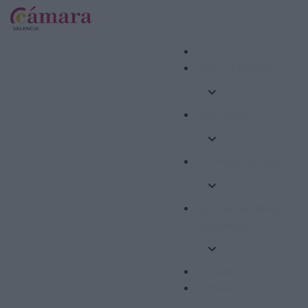
Internacional
Formació
Competitivitat
Emprenedoria i
Ocupació
Ajudes
Altres