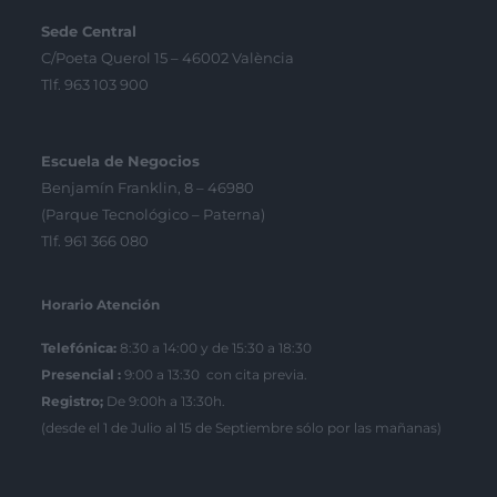
Sede Central
C/Poeta Querol 15 – 46002 València
Tlf. 963 103 900
Escuela de Negocios
Benjamín Franklin, 8 – 46980
(Parque Tecnológico – Paterna)
Tlf. 961 366 080
Horario Atención
Telefónica:
8:30 a 14:00 y de 15:30 a 18:30
Presencial :
9:00 a 13:30 con cita previa.
Registro;
De 9:00h a 13:30h.
(desde el 1 de Julio al 15 de Septiembre sólo por las mañanas)