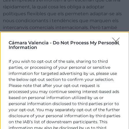
ràpidament, la qual cosa les obliga a adoptar
polítiques flexibles que els permeten adaptar-se als
nous condicionants i tendències que marquen els
intercanvis comercials internacionals. Però també
s’obri davant elles la possibilitat d’aprofitar els nous
nínxols de mercat i oportunitats que sorgeixen amb
Cámara Valencia -
Do Not Process My Personal
Information
aquests canvis.
Entre les principals conclusions de l’estudi
If you wish to opt-out of the sale, sharing to third
destaquen les següents:
parties, or processing of your personal or sensitive
information for targeted advertising by us, please use
Les cadenes de subministrament internacionals
the below opt-out section to confirm your selection.
i les estructures de costos de les empreses
Please note that after your opt-out request is
s’estan veient afectades notablement, la qual
processed you may continue seeing interest-based ads
based on personal information utilized by us or
cosa s’està traduint en una major propensió a
personal information disclosed to third parties prior to
l’escurçament de les cadenes de
your opt-out. You may separately opt-out of the further
subministrament, desviació de comerç, canvis
disclosure of your personal information by third parties
en les polítiques d’estoc (augmentar els estocs
on the IAB’s list of downstream participants. This
enfront del just in time) i diversificació de
information may also be disclosed by us to third