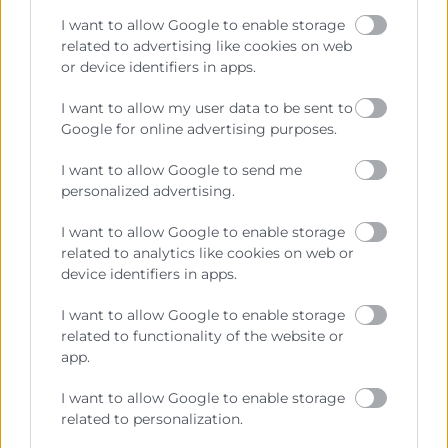
destí com proveïdors d’inputs.
I want to allow Google to enable storage
Els elevats costos dels nolis amb Àsia i la
related to advertising like cookies on web
or device identifiers in apps.
incertesa en el subministrament de les
comandes (ja siga de compra com de venda)
I want to allow my user data to be sent to
incidiran negativament en els intercanvis
Google for online advertising purposes.
comercials als mercats asiàtics. No obstant això,
la Xina i l’Índia continuaran sent mercats amb
I want to allow Google to send me
elevat potencial de creixement per a productes
personalized advertising.
de valor afegit mig-alt.
I want to allow Google to enable storage
Mercats d’oportunitat per a les empreses
related to analytics like cookies on web or
valencianes
device identifiers in apps.
La ràpida recuperació de la demanda, a partir de la
I want to allow Google to enable storage
segona meitat de 2020, s’ha traduït en una
related to functionality of the website or
recuperació de la major part dels productes exportats
app.
per les empreses valencianes.
I want to allow Google to enable storage
Els productes agroalimentaris mantindran la
related to personalization.
senda ascendent, sobretot en el mercat