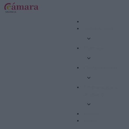
Internacional
Formació
Competitivitat
Emprenedoria i
Ocupació
Ajudes
Altres