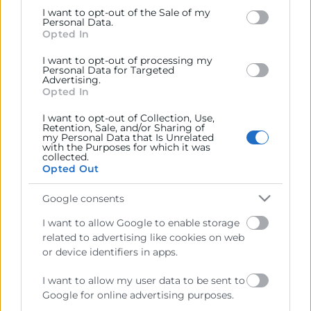
Google and its third-party tags to use your data for
I want to opt-out of the Sale of my
below specified purposes in below Google consent
Personal Data.
section.
Opted In
I want to opt-out of processing my
Personal Data for Targeted
Advertising.
Opted In
I want to opt-out of Collection, Use,
Retention, Sale, and/or Sharing of
my Personal Data that Is Unrelated
with the Purposes for which it was
collected.
Opted Out
Cámara València es una corporación de derecho público,
colaboradora de las Administraciones Públicas, dedicada a:
Google consents
Prestar servicios a las empresas.
I want to allow Google to enable storage
Representar, promocionar y defender los intereses
related to advertising like cookies on web
generales del comercio, la industria y la navegación.
or device identifiers in apps.
Ejercitar las competencias de carácter público
I want to allow my user data to be sent to
previstas en la Ley, o que puedan encomendar y
Google for online advertising purposes.
delegar las Administraciones Públicas.