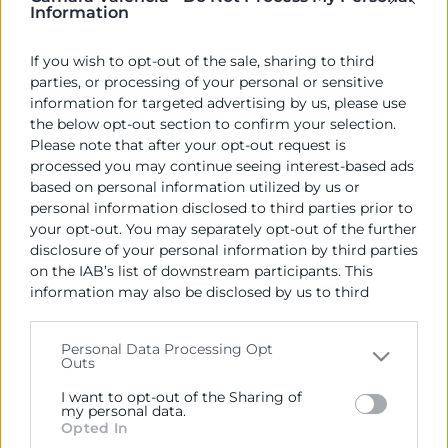
Information
Informe elaborat pel servei d’estudis de Cambra
València sobre l’evolució dels preus internacionals de
If you wish to opt-out of the sale, sharing to third
matèries primeres -energia, metalls, matèries
parties, or processing of your personal or sensitive
primeres naturals i alimentació-, així com els preus
information for targeted advertising by us, please use
the below opt-out section to confirm your selection.
internacionals de transport marítim i les perspectives
Please note that after your opt-out request is
per a la logística internacional. Les prediccions
processed you may continue seeing interest-based ads
apunten a una normalització de les cadenes de
based on personal information utilized by us or
subministrament i de logística, així com una correcció
personal information disclosed to third parties prior to
a la baixa dels preus dels metalls, matèries primeres i
your opt-out. You may separately opt-out of the further
alimentació, mentre que els costos energètics,
disclosure of your personal information by third parties
encara que baixen al setembre i octubre, es
on the IAB’s list of downstream participants. This
information may also be disclosed by us to third
mantenen substancialment alts.
parties on the
IAB’s List of Downstream Participants
that may further disclose it to other third parties.
Personal Data Processing Opt
Recursos vinculats
Outs
Please note that this website/app uses one or more
Google services and may gather and store information
I want to opt-out of the Sharing of
Informe: Indicadors de preus internacionals de
including but not limited to your visit or usage
my personal data.
matèries primeres i logística
(Informe)
Opted In
behaviour. You may click to grant or deny consent to