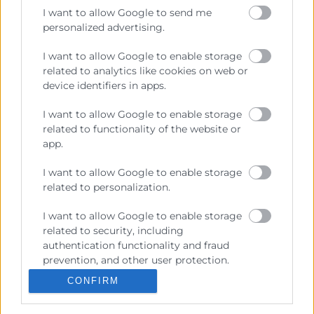
I want to allow Google to send me
personalized advertising.
Contacto
I want to allow Google to enable storage
related to analytics like cookies on web or
device identifiers in apps.
Recursos
I want to allow Google to enable storage
related to functionality of the website or
app.
Sobre la Cambra
Perfil del contractant
I want to allow Google to enable storage
related to personalization.
Transparència
I want to allow Google to enable storage
Preu taula cítrics
related to security, including
authentication functionality and fraud
Enllaços d’Interés
prevention, and other user protection.
Fons Estructurals
CONFIRM
Canal de Denúncia