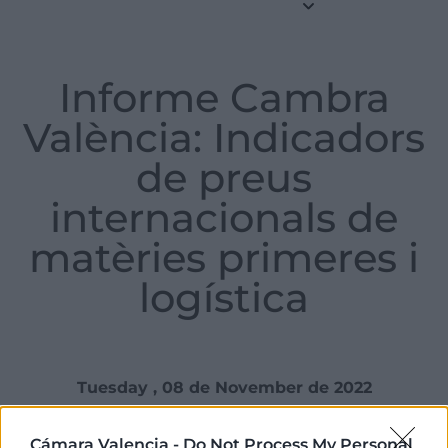
Informe Cambra
València: Indicadors
de preus
internacionals de
matèries primeres i
logística
Tuesday , 08 de November de 2022
Cámara Valencia -
Do Not Process My Personal