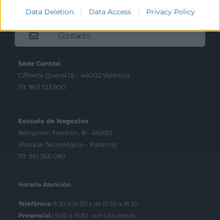
Data Deletion
Data Access
Privacy Policy
Contacto
Sede Central
C/Poeta Querol 15 – 46002 València
Tlf. 963 103 900
Escuela de Negocios
Benjamín Franklin, 8 – 46980
(Parque Tecnológico – Paterna)
Tlf. 961 366 080
Horario Atención
Telefónica:
8:30 a 14:00 y de 15:30 a 18:30
Presencial :
9:00 a 13:30 con cita previa.