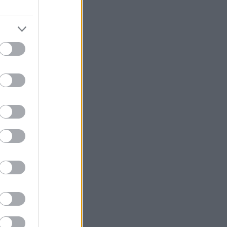
 con las
adas en el
icos o
dimiento de
 adquiridas
realización
mente a los
sos y con el
rcio
mica y