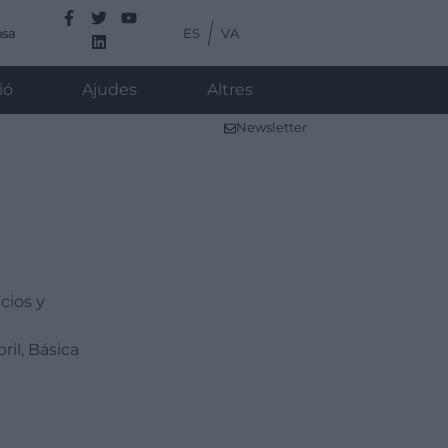
ES
VA
nsa
ió
Ajudes
Altres
Newsletter
icios y
bril, Básica