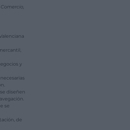
e Comercio,
 Valenciana
mercantil,
negocios y
 necesarias
ón.
e se diseñen
navegación.
ue se
tación, de