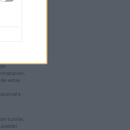
nsidere
abo otras
tencia, que
a
n especial,
difundir e
ervicios de
 de
ntratación,
 de estas
acional e
ón tutelar,
, podrán