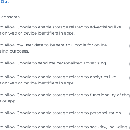
e estudio y asistencia técnica, que por la administración
 Out
comercio, le sean encomendados.
 del turismo en el marco de la cooperación y colaboración
 consents
competentes.
to allow Google to enable storage related to advertising like
 organización de ferias y exposiciones, y estar represent
 on web or device identifiers in apps.
eria comercial oficial, conforme a lo dispuesto en la
to allow my user data to be sent to Google for online
as de formación establecidos por centros docentes públ
sing purposes.
 Generalitat.
to allow Google to send me personalized advertising.
tat para facilitar información y orientación sobre el proce
ara el reconocimiento de las competencias profesionales
to allow Google to enable storage related to analytics like
como en la aportación de instalaciones y servicios para la 
 on web or device identifiers in apps.
imiento, cuando dichas administraciones lo establezcan.
e normas emanados de la Generalitat que afecten directa
to allow Google to enable storage related to functionality of the
cio, la industria, los servicios o la navegación, en los ca
 or app.
o jurídico determine.
 desarrollo y estímulo a la internacionalización y el come
to allow Google to enable storage related to personalization.
on las administraciones competentes en la materia.
públicos autonómicos relacionados con la actividad econó
to allow Google to enable storage related to security, including