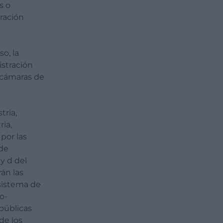
s o
ración
o, la
istración
s cámaras de
tria,
ria,
por las
de
 y d del
rán las
 sistema de
o-
públicas
de los