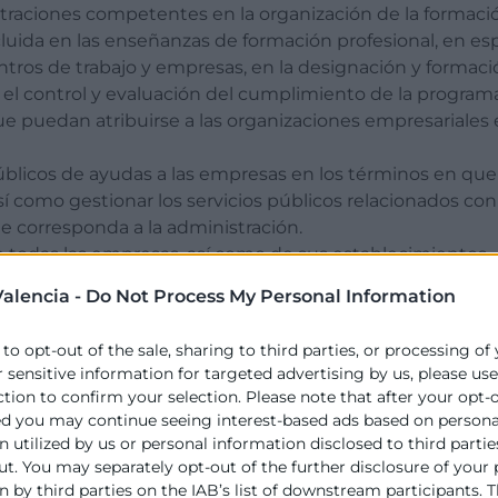
istraciones competentes en la organización de la formaci
cluida en las enseñanzas de formación profesional, en esp
entros de trabajo y empresas, en la designación y formac
 el control y evaluación del cumplimiento de la programa
que puedan atribuirse a las organizaciones empresariales
úblicos de ayudas a las empresas en los términos en que
í como gestionar los servicios públicos relacionados con
 corresponda a la administración.
de todas las empresas, así como de sus establecimientos,
dicados en su demarcación.
alencia -
Do Not Process My Personal Information
straciones públicas como órganos de apoyo y asesoramien
ar de ventanillas únicas para su constitución, cuando s
 to opt-out of the sale, sharing to third parties, or processing of
r sensitive information for targeted advertising by us, please us
las administraciones públicas la simplificación administ
ction to confirm your selection. Please note that after your opt-
nicio y desarrollo de actividades económicas y empresaria
ed you may continue seeing interest-based ads based on persona
ación económico-empresarial.
 utilized by us or personal information disclosed to third partie
igidas al incremento de la competitividad de las pequeña
ut. You may separately opt-out of the further disclosure of your
 by third parties on the IAB’s list of downstream participants. T
ar la innovación y transferencia tecnológicas a las emp