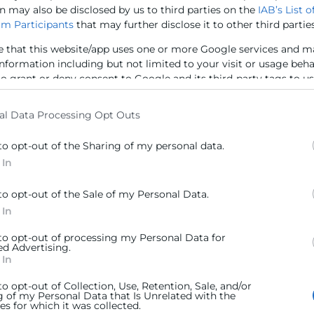
n may also be disclosed by us to third parties on the
IAB’s List o
straciones públicas mediante la realización de actuacion
m Participants
that may further disclose it to other third parties
ción del cumplimiento de los requisitos legales y verifi
s e industriales, cumpliendo con lo establecido en la n
e that this website/app uses one or more Google services and m
information including but not limited to your visit or usage beh
to grant or deny consent to Google and its third-party tags to u
 las administraciones públicas en la implantación de la 
elow specified purposes in below Google consent section.
al Data Processing Opt Outs
 cámaras oficiales de comercio, industria y navegación d
istrativas que se enumeran a continuación:
to opt-out of the Sharing of my personal data.
straciones públicas como órganos de apoyo y asesoramie
 In
eferidas a fomentar la cultura del emprendimiento, de a
titividad.
to opt-out of the Sale of my Personal Data.
es y visar y cotejar todo tipo de documentos relacionados
 In
oluntariamente le sean solicitados por las empresas.
, encuestas de evaluación y estudios que considere neces
 to opt-out of processing my Personal Data for
ed Advertising.
cias.
 In
tración competente informando, en su caso, los estudios, 
 la promoción del comercio, la industria, los servicios y l
to opt-out of Collection, Use, Retention, Sale, and/or
g of my Personal Data that Is Unrelated with the
s for which it was collected.