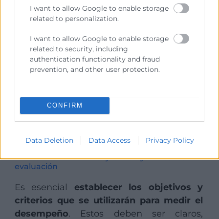
I want to allow Google to enable storage
related to personalization.
Cómo realizar una
I want to allow Google to enable storage
evaluación de
related to security, including
authentication functionality and fraud
desempeño
prevention, and other user protection.
La implementación de una evaluación de
desempeño laboral efectiva requiere una
CONFIRM
planificación cuidadosa y la adopción de
un enfoque estructurado:
Data Deletion
Data Access
Privacy Policy
1. Definición de objetivos y criterios de
evaluación
Es esencial
establecer los objetivos y
criterios que se utilizarán para medir el
desempeño
. Estos deben ser claros,