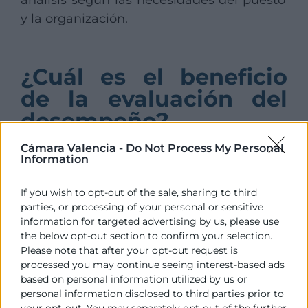
análisis según las necesidades del puesto
y la organización.
¿Cuál es el beneficio
de la evaluación del
desempeño?
Cámara Valencia -
Do Not Process My Personal
Una evaluación de desempeño
ofrece
Information
múltiples beneficios tanto para la
empresa como para los empleados
:
If you wish to opt-out of the sale, sharing to third
parties, or processing of your personal or sensitive
Define claramente los objetivos de
information for targeted advertising by us, please use
the below opt-out section to confirm your selection.
las empresas.
Please note that after your opt-out request is
Otro beneficio de la evaluación del
processed you may continue seeing interest-based ads
desempeño es que
mejora del
based on personal information utilized by us or
rendimiento laboral
, dado que
personal information disclosed to third parties prior to
your opt-out. You may separately opt-out of the further