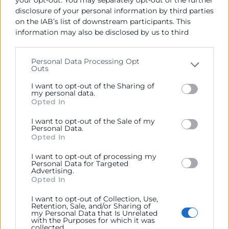
permite identificar áreas de mejora y
disclosure of your personal information by third parties
fortalezas en el ejercicio de los
on the IAB’s list of downstream participants. This
trabajadores.
information may also be disclosed by us to third
parties on the
IAB’s List of Downstream Participants
Al identificar las habilidades y
that may further disclose it to other third parties.
competencias que necesitan ser
Personal Data Processing Opt
Outs
Please note that this website/app uses one or more
mejoradas, la evaluación del
Google services and may gather and store information
desempeño laboral ayuda a
planificar
I want to opt-out of the Sharing of
including but not limited to your visit or usage
my personal data.
programas de capacitación y
Opted In
behaviour. You may click to grant or deny consent to
desarrollo profesional.
Google and its third-party tags to use your data for
I want to opt-out of the Sale of my
below specified purposes in below Google consent
Otro beneficio de la evaluación del
Personal Data.
section.
Opted In
desempeño es que esta aporta
información valiosa para la toma de
I want to opt-out of processing my
Personal Data for Targeted
decisiones
relacionadas con
Advertising.
Opted In
promociones, aumentos salariales,
asignación de recursos y, en casos
I want to opt-out of Collection, Use,
Retention, Sale, and/or Sharing of
extremos, despidos.
my Personal Data that Is Unrelated
with the Purposes for which it was
El proceso de evaluación de
collected.