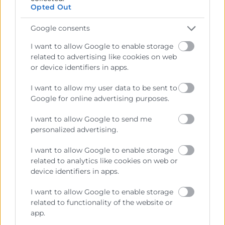
Opted Out
desempeño promueve una
comunicación abierta y constructiva
Google consents
entre empleados y supervisores.
I want to allow Google to enable storage
related to advertising like cookies on web
El reconocimiento del buen desempeño a
or device identifiers in apps.
través de evaluaciones formales puede
I want to allow my user data to be sent to
motivar a los trabajadores, lo que
Google for online advertising purposes.
favorece que aumente su compromiso
y
la tasa de
retención de talento
.
I want to allow Google to send me
personalized advertising.
I want to allow Google to enable storage
related to analytics like cookies on web or
device identifiers in apps.
I want to allow Google to enable storage
related to functionality of the website or
app.