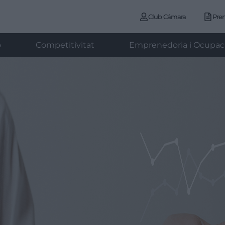
Club Cámara
Pre
ó
Competitivitat
Emprenedoria i Ocupac