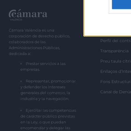
protect
Recursos
Cámara València es una
Sobre la Camb
corporación de derecho público,
Perfil del cont
colaboradora de las
Administraciones Públicas,
Transparència
dedicada a:
Preu taula cítr
Prestar servicios a las
empresas.
Enllaços d’Inte
Representar, promocionar
Fons Estructur
y defender los intereses
Canal de Denú
generales del comercio, la
industria y la navegación.
Ejercitar las competencias
de carácter público previstas
en la Ley, o que puedan
encomendar y delegar las