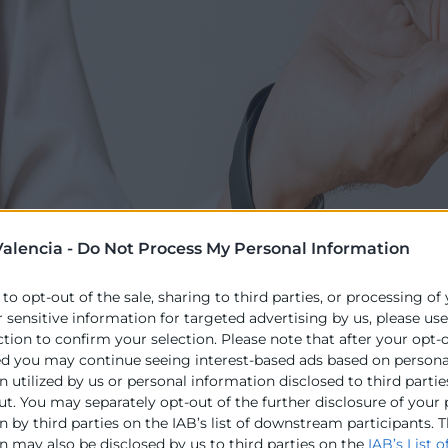
alencia -
Do Not Process My Personal Information
 to opt-out of the sale, sharing to third parties, or processing of
r sensitive information for targeted advertising by us, please us
Programa
ction to confirm your selection. Please note that after your opt-
ed you may continue seeing interest-based ads based on persona
 utilized by us or personal information disclosed to third partie
anciera con amplia trayectoria
09:30
ut. You may separately opt-out of the further disclosure of your
enderás a:
 by third parties on the IAB’s list of downstream participants. T
Stress financie
n may also be disclosed by us to third parties on the
IAB’s List o