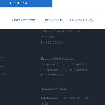
ion.
CONFIRM
Contacto
Data Deletion
Data Access
Privacy Policy
ra
Sede Central
C/Poeta Querol 15 – 46002
ractant
València
Tlf. 963 103 900
ics
rés
Escuela de Negocios
Benjamín Franklin, 8 – 46980
als
(Parque Tecnológico – Paterna)
ncia
Tlf. 961 366 080
Horario Atención
Telefónica:
8:30 a 14:00 y de 15:30 a
18:30