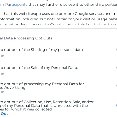
n generar beneficios para no
dificultades par
m Participants
that may further disclose it to other third parties
nto?
financieras.
e that this website/app uses one or more Google services and m
sión, identificando la cifra
Más allá de la 
information including but not limited to your visit or usage beh
les
y
permite afrontar la
no basta con anal
to grant or deny consent to Google and its third-party tags to u
Cálculo de ingre
elow specified purposes in below Google consent section.
 de diagnóstico y
cubrir costes y a
al Data Processing Opt Outs
Herramientas c
ash-flow operativo) en tu
práctico del cas
to opt-out of the Sharing of my personal data.
más seguras y eficaces.
point en situaci
 In
10:15
to opt-out of the Sale of my Personal Data.
strategias, reducir riesgos
Preguntas y Respue
 In
sa.
 to opt-out of processing my Personal Data for
ed Advertising.
 In
to opt-out of Collection, Use, Retention, Sale, and/or
ción y Contabilidad
g of my Personal Data that Is Unrelated with the
s for which it was collected.
n
 Out