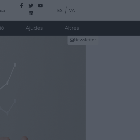
ES
VA
nsa
ió
Ajudes
Altres
Newsletter