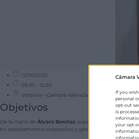
12/06/2025
Cámara V
09:30 - 10:30
If you wish
Webinar - Cambra València | Sessió En línia
personal o
Objetivos
opt-out se
is process
information
De la mano de
Álvaro Benítez
, experto en dirección fin
your opt-o
en asesoramiento corporativo y gestión de tesorería, apr
information
informatio