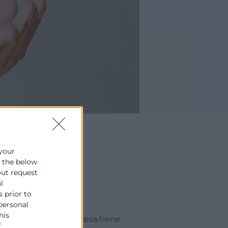
 your
e the below
out request
l
s prior to
 personal
his
ro:
por qué una empresa tiene
f