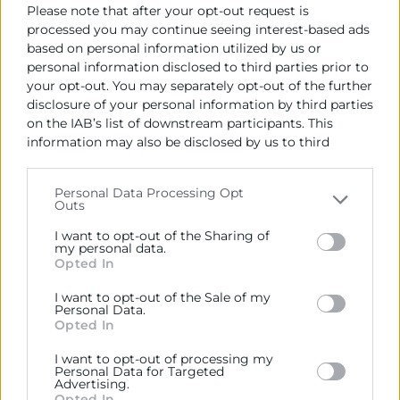
Propietarios de pymes con niveles de deuda
Please note that after your opt-out request is
processed you may continue seeing interest-based ads
relevantes
based on personal information utilized by us or
Profesionales de finanzas que busquen actualizar y
personal information disclosed to third parties prior to
reforzar sus competencias
your opt-out. You may separately opt-out of the further
Gerentes y directivos interesados en profundizar
disclosure of your personal information by third parties
en análisis financiero
on the IAB’s list of downstream participants. This
information may also be disclosed by us to third
Programa
parties on the
IAB’s List of Downstream Participants
that may further disclose it to other third parties.
Personal Data Processing Opt
09:30
Outs
Please note that this website/app uses one or more
Stress financiero:
por qué una empresa
Google services and may gather and store information
I want to opt-out of the Sharing of
including but not limited to your visit or usage
my personal data.
tiene dificultades para cubrir sus obligaciones
Opted In
behaviour. You may click to grant or deny consent to
financieras.
Google and its third-party tags to use your data for
Más allá de la cuenta de resultados:
por
I want to opt-out of the Sale of my
below specified purposes in below Google consent
Personal Data.
qué ya no basta con analizar solo ingresos y
section.
Opted In
gastos.
Cálculo de ingresos críticos:
metodología
I want to opt-out of processing my
Personal Data for Targeted
para cubrir costes y amortizar pasivos.
Advertising.
Herramientas clave:
estudio comparativo y
Opted In