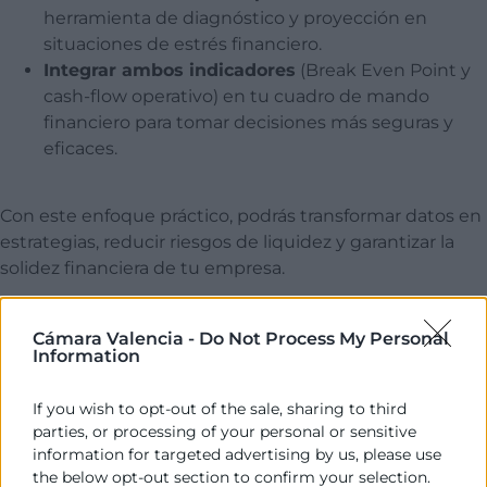
herramienta de diagnóstico y proyección en
situaciones de estrés financiero.
Integrar ambos indicadores
(Break Even Point y
cash-flow operativo) en tu cuadro de mando
financiero para tomar decisiones más seguras y
eficaces.
Con este enfoque práctico, podrás transformar datos en
estrategias, reducir riesgos de liquidez y garantizar la
solidez financiera de tu empresa.
Dirigido a
Cámara Valencia -
Do Not Process My Personal
Information
Directores Financieros y Controllers
Responsables de los Departamentos de
If you wish to opt-out of the sale, sharing to third
Administración y Contabilidad
parties, or processing of your personal or sensitive
Responsables de Planificación y Control de
information for targeted advertising by us, please use
Gestión
the below opt-out section to confirm your selection.