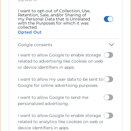
práctico del cash-flow operativo vs. break
I want to opt-out of Collection, Use,
even point en situaciones de tensión
Retention, Sale, and/or Sharing of
my Personal Data that Is Unrelated
financiera.
with the Purposes for which it was
collected.
10:15
Opted Out
Preguntas y Respuestas
Google consents
Contacto
I want to allow Google to enable storage
related to advertising like cookies on web
or device identifiers in apps.
Carmen Montesinos
Dpto Marketing
I want to allow my user data to be sent to
961366080
Google for online advertising purposes.
cmontesinos@camaravalencia.com
I want to allow Google to send me
personalized advertising.
I want to allow Google to enable storage
related to analytics like cookies on web or
device identifiers in apps.