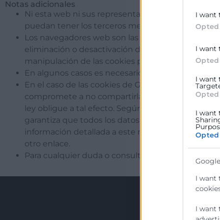
Notas adicionales
Ni esta web ni sus representantes legales se hacen
I want 
puedan tener los terceros mencionados en esta po
Opted
Los navegadores web son las herramientas encarg
I want 
eliminación o desactivación de las mismas. Ni est
Opted
manipulación de las cookies por parte de los me
En algunos casos es necesario instalar cookies pa
I want
En el caso de las cookies de Google Analytics, es
Target
Opted
compromete a no compartirla con terceros, except
ley obligue a tal efecto. Según Google no guarda
I want 
garantiza que todos los datos transferidos serán 
Sharin
Purpose
información detallada a este respecto en
este
enla
Opted
otro enlace.
Para cualquier duda o consulta acerca de esta pol
Google
I want 
cookies
I want 
adverti