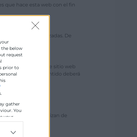
es que hace esta web con el fin
plicaciones automatizadas. De
 your
e the below
out request
l
a web. Al utilizar este sitio web
s prior to
er derecho en este sentido deberá
 personal
his
f
Me gusta o Compartir.
.
ay gather
aviour. You
stas acciones se realizan de
se your
res más populares.