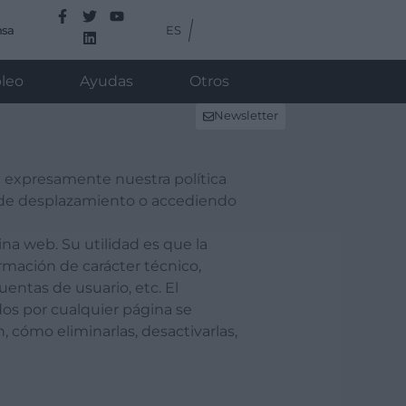
ES
nsa
leo
Ayudas
Otros
Newsletter
ta expresamente nuestra política
ra de desplazamiento o accediendo
a web. Su utilidad es que la
rmación de carácter técnico,
uentas de usuario, etc. El
idos por cualquier página se
cómo eliminarlas, desactivarlas,