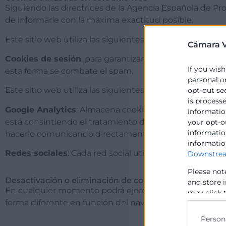
Siguiendo las directrices de la Agencia Española de Pr
de informarle con la máxima exactitud posible.
Este sitio web utiliza las siguientes cookies propias:
Cámara V
Cookies de sesión
, para garantizar que los usuarios 
If you wish
esta forma se combate el spam.
personal o
Este sitio web utiliza las siguientes cookies de terceros
opt-out se
is process
Google Analytics
: Almacena cookies para poder elaborar
information
está consintiendo el tratamiento de información acerca
your opt-o
information
hacerlo comunicando directamente con Google.
informatio
Redes sociales
: Cada red social utiliza sus propias c
Downstrea
Please not
Desactivación o eliminación de cookies
and store 
En cualquier momento podrá ejercer su derecho de desa
may click 
forma diferente en función del navegador que esté usa
data for b
Person