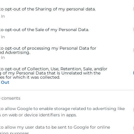
 responsables ni del contenido ni de la veracidad de las
to opt-out of the Sharing of my personal data.
lítica de cookies.
 In
adas de almacenar las cookies y desde este lugar debe 
to opt-out of the Sale of my Personal Data.
a web ni sus representantes legales pueden garantizar la
 In
ncionados navegadores.
ra que el navegador no olvide su decisión de no aceptac
 to opt-out of processing my Personal Data for
ta empresa almacena las cookies en servidores ubicados 
ed Advertising.
 In
o en los casos en los que sea necesario para el funcion
 su dirección IP. Google Inc. es una compañía adherida 
to opt-out of Collection, Use, Retention, Sale, and/or
tratados con un nivel de protección acorde a la normativ
g of my Personal Data that Is Unrelated with the
s for which it was collected.
ce. Si desea información sobre el uso que Google da a 
 Out
ítica de cookies no dude en comunicarse con nosotros a 
 consents
to allow Google to enable storage related to advertising like
 on web or device identifiers in apps.
to allow my user data to be sent to Google for online
sing purposes.