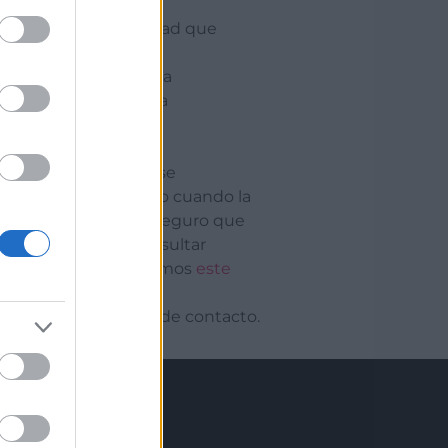
 políticas de privacidad que
efectuar su derecho a
 correcta o incorrecta
ión de las mismas.
en Estados Unidos y se
amiento del sistema o cuando la
al Acuerdo de Puerto Seguro que
a europea. Puede consultar
las cookies le adjuntamos
este
través de la sección de contacto.