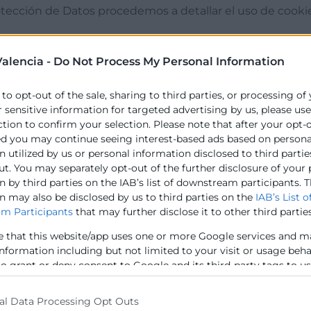
otección de Datos procedemos a detallar el uso de cooki
alencia -
Do Not Process My Personal Information
que escriban comentarios en el blog sean humanos y no a
 to opt-out of the sale, sharing to third parties, or processing of
r sensitive information for targeted advertising by us, please us
:
ction to confirm your selection. Please note that after your opt-
ed you may continue seeing interest-based ads based on persona
 estadísticas sobre el tráfico y volumen de visitas de est
 utilized by us or personal information disclosed to third partie
 de usted por Google. Por tanto, el ejercicio de cualqui
ut. You may separately opt-out of the further disclosure of your
 by third parties on the IAB’s list of downstream participants. T
n may also be disclosed by us to third parties on the
IAB’s List o
ookies para que usted pueda pinchar en botones del tipo 
m Participants
that may further disclose it to other third parties
e that this website/app uses one or more Google services and m
information including but not limited to your visit or usage beh
ctivación o eliminación de cookies de este sitio web. E
to grant or deny consent to Google and its third-party tags to u
ndo. Aquí le dejamos una guía rápida para los navegado
elow specified purposes in below Google consent section.
al Data Processing Opt Outs