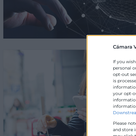
Cámara V
If you wish
personal o
opt-out se
is process
information
your opt-o
information
informatio
Downstrea
Please not
and store 