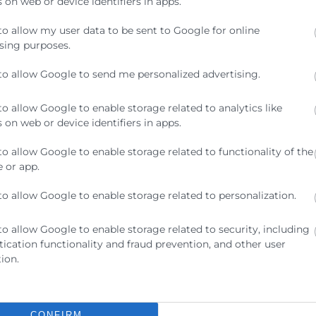
 on web or device identifiers in apps.
to allow my user data to be sent to Google for online
sing purposes.
PROGRAMA +45
to allow Google to send me personalized advertising.
to allow Google to enable storage related to analytics like
La finalidad del Programa 45+ es ofrecer un
 on web or device identifiers in apps.
entre 45 y 60 años que se encuentren en s
inactividad laboral
to allow Google to enable storage related to functionality of the
 or app.
to allow Google to enable storage related to personalization.
to allow Google to enable storage related to security, including
ication functionality and fraud prevention, and other user
Saber más
ion.
CONFIRM