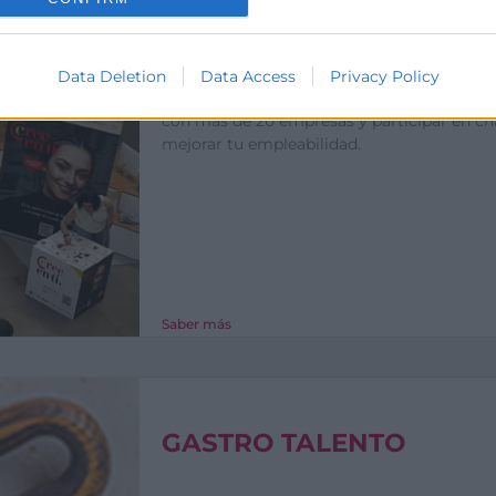
FERIAS DE EMPLEO
Data Deletion
Data Access
Privacy Policy
Queremos ayudarte a que encuentres tu trab
con más de 20 empresas y participar en ch
mejorar tu empleabilidad.
Saber más
GASTRO TALENTO