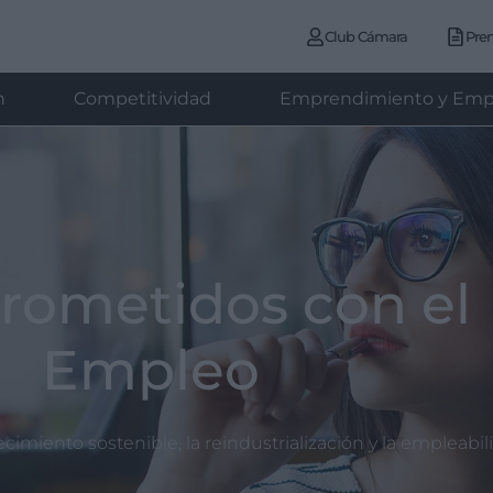
Club Cámara
Pre
n
Competitividad
Emprendimiento y Emp
ometidos con el
Empleo
miento sostenible, la reindustrialización y la empleabil