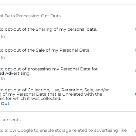
to grant or deny consent to Google and its third-party tags to u
elow specified purposes in below Google consent section.
Saber más
al Data Processing Opt Outs
to opt-out of the Sharing of my personal data.
 In
BOLSA DE EMPLEO Y TA
to opt-out of the Sale of my Personal Data.
 In
Conectando candidatos y empresas en el Se
 to opt-out of processing my Personal Data for
ed Advertising.
Información y la Comunicación
 In
Soy candidato
Soy empresa
to opt-out of Collection, Use, Retention, Sale, and/or
g of my Personal Data that Is Unrelated with the
s for which it was collected.
 Out
 consents
to allow Google to enable storage related to advertising like
Saber más