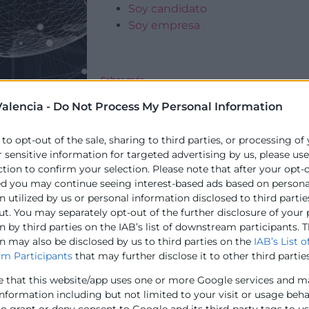
Soy candidato
Soy empresa
Saber más
alencia -
Do Not Process My Personal Information
 to opt-out of the sale, sharing to third parties, or processing of
GARANTÍA JUVENIL
r sensitive information for targeted advertising by us, please us
ction to confirm your selection. Please note that after your opt-
ed you may continue seeing interest-based ads based on persona
 utilized by us or personal information disclosed to third partie
Si eres joven y estás desocupado, el Sistem
ut. You may separately opt-out of the further disclosure of your
abre las puertas del futuro. A través del P
 by third parties on the IAB’s list of downstream participants. T
Cámaras de Comercio podrás mejorar tu em
n may also be disclosed by us to third parties on the
IAB’s List o
Cursos gratuitos
m Participants
that may further disclose it to other third parties
Becas para el extranjero
Inserción laboral
e that this website/app uses one or more Google services and m
information including but not limited to your visit or usage beh