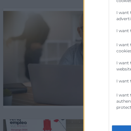
cookies
I want 
adverti
I want 
I want 
cookies
I want 
website
I want 
I want 
authent
protect