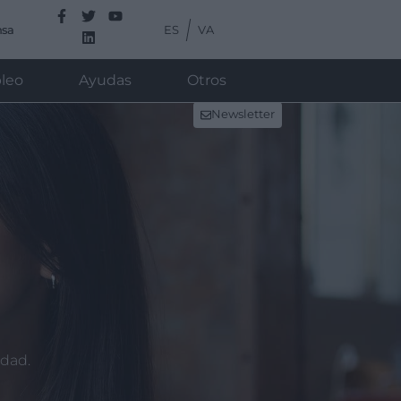
ES
VA
nsa
leo
Ayudas
Otros
Newsletter
idad.