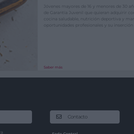
Jóvenes mayores de 16 y menores de 30 año
de Garantía Juvenil que quieran adquirir 
cocina saludable, nutrición deportiva y mar
oportunidades profesionales y su inserción 
Saber más
Contacto
ra
Sede Central