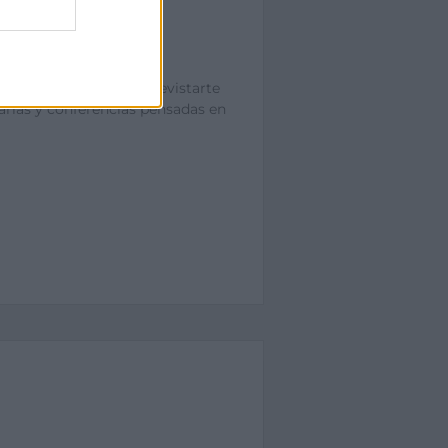
ajo ideal. Podrás entrevistarte
arlas y conferencias pensadas en