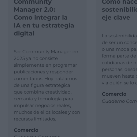
Community
Cómo hacer
Manager 2.0:
sostenibil
Como integrar la
eje clave
IA en tu estrategia
digital
La sostenibilid
de ser un conce
o una moda pas
Ser Community Manager en
forma parte de 
2025 ya no consiste
cotidianas de 
simplemente en programar
personas: desd
publicaciones y responder
mueven hasta 
comentarios. Hoy hablamos
y a quién se lo
de una figura estratégica
que combina creatividad,
Comercio
cercanía y tecnología para
Cuaderno Come
impulsar negocios reales,
muchos de ellos locales y con
recursos limitados.
Comercio