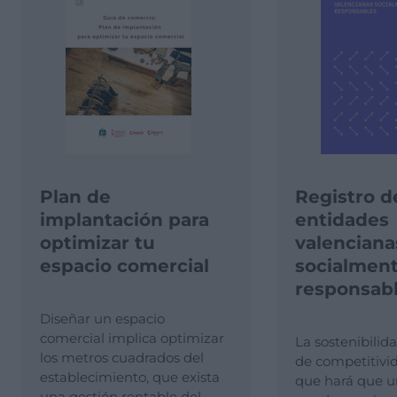
Plan de
Registro d
implantación para
entidades
optimizar tu
valenciana
espacio comercial
socialmen
responsab
Diseñar un espacio
comercial implica optimizar
La sostenibilida
los metros cuadrados del
de competitivid
establecimiento, que exista
que hará que 
una gestión rentable del