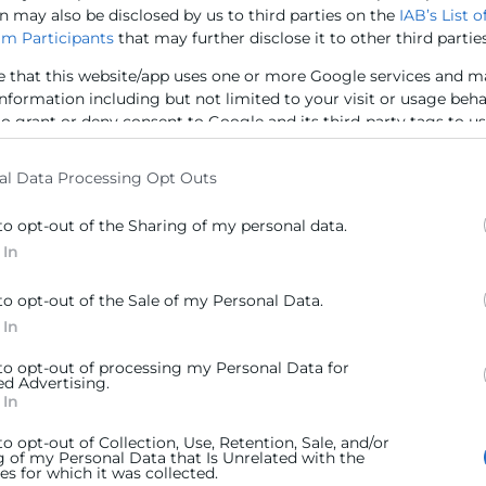
n may also be disclosed by us to third parties on the
IAB’s List o
m Participants
that may further disclose it to other third parties
e that this website/app uses one or more Google services and m
information including but not limited to your visit or usage beh
 de
Cómo hacer
to grant or deny consent to Google and its third-party tags to u
e venta
buenas fotos para
elow specified purposes in below Google consent section.
rar
tus Redes
al Data Processing Opt Outs
Sociales
s
to opt-out of the Sharing of my personal data.
 In
La imagen de nuestra marca
habla de nuestra
nte: todas
to opt-out of the Sale of my Personal Data.
profesionalidad y de la
es
 In
calidad de nuestro producto
que tienen
o servicio
atenuar la
 to opt-out of processing my Personal Data for
xiste entre lo
ed Advertising.
Comercio
 In
iente de la
Cuaderno Comercio
ativas) y lo
to opt-out of Collection, Use, Retention, Sale, and/or
recibe de
g of my Personal Data that Is Unrelated with the
s for which it was collected.