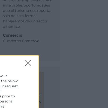
innegables oportunidades
que el turismo nos reporta,
sólo de esta forma
hablaremos de un sector
dinámico.
Comercio
Cuaderno Comercio
 your
e the below
out request
l
s prior to
 personal
his