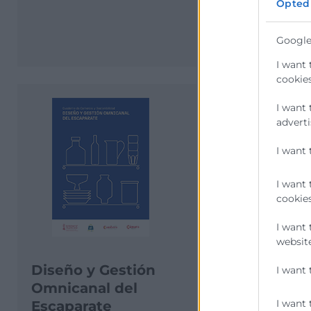
Opted
Comercio
Cuaderno Come
Google
I want 
cookies
I want 
adverti
I want 
I want 
cookies
I want 
website
Diseño y Gestión
Presente y
I want 
Omnicanal del
de la legis
I want 
Escaparate
de los env