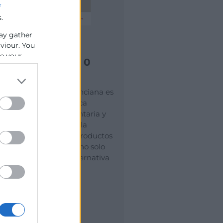
f
.
ay gather
aviour. You
Productos de
se your
Cercanía y km 0
La Comunidad Valenciana es
reconocida por su rica
tradición agroalimentaria y
su compromiso con la
sostenibilidad. Los productos
de cercanía y Km 0 no solo
representan una alternativa
ecológica.
Comercio
Cuaderno Comercio