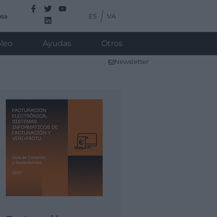
ES
VA
nsa
leo
Ayudas
Otros
Newsletter