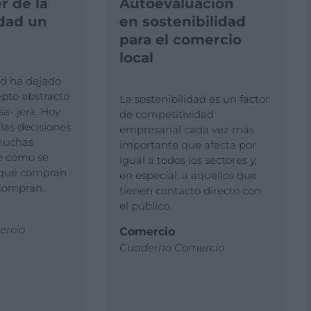
 de la
Autoevaluación
idad un
en sostenibilidad
para el comercio
local
ad ha dejado
pto abstracto
La sostenibilidad es un factor
a- jera. Hoy
de competitividad
las decisiones
empresarial cada vez más
muchas
importante que afecta por
e cómo se
igual a todos los sectores y,
qué compran
en especial, a aquellos que
 compran.
tienen contacto directo con
el público.
rcio
Comercio
Cuaderno Comercio