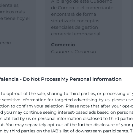
A lo largo de este Cuaderno
entales,
de Comercio el comerciante
nómicos más
encontrará de forma
 tiene hoy el
sintetizada conceptos
esenciales de gestión
comercial empresarial
rcio
Comercio
Cuaderno Comercio
alencia -
Do Not Process My Personal Information
 to opt-out of the sale, sharing to third parties, or processing of
r sensitive information for targeted advertising by us, please us
ction to confirm your selection. Please note that after your opt-
ed you may continue seeing interest-based ads based on persona
 utilized by us or personal information disclosed to third partie
ut. You may separately opt-out of the further disclosure of your
 by third parties on the IAB’s list of downstream participants. T