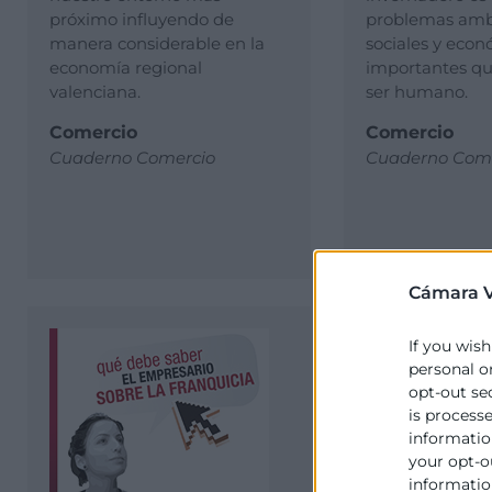
próximo influyendo de
problemas ambi
manera considerable en la
sociales y eco
economía regional
importantes que
valenciana.
ser humano.
Comercio
Comercio
Cuaderno Comercio
Cuaderno Come
Cámara V
If you wish
personal o
opt-out se
is process
information
your opt-o
information