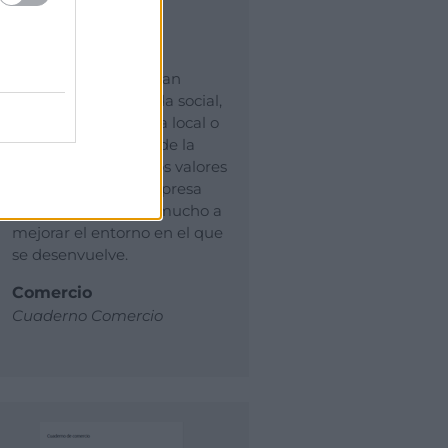
Valenciana?
El comercio es un gran
vertebrador de la vida social,
en su entorno, ya sea local o
digital. Como parte de la
sociedad aporta unos valores
y una cultura de empresa
que puede aportar mucho a
mejorar el entorno en el que
se desenvuelve.
Comercio
Cuaderno Comercio