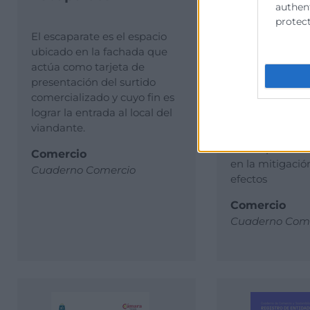
authent
residuos d
protect
envases
El escaparate es el espacio
ubicado en la fachada que
actúa como tarjeta de
El cambio climá
presentación del surtido
de los desafíos
comercializado y cuyo fin es
significativos q
lograr la entrada al local del
humanidad en l
viandante.
y la gestión de 
desempeña un p
Comercio
en la mitigació
Cuaderno Comercio
efectos
Comercio
Cuaderno Come