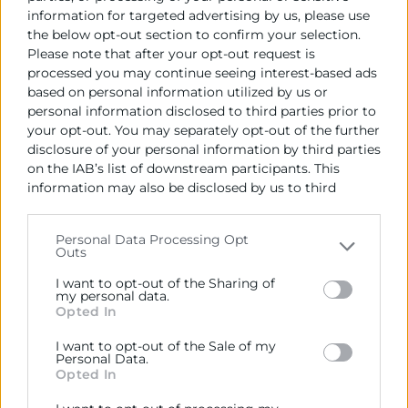
information for targeted advertising by us, please use
the below opt-out section to confirm your selection.
Please note that after your opt-out request is
processed you may continue seeing interest-based ads
based on personal information utilized by us or
personal information disclosed to third parties prior to
your opt-out. You may separately opt-out of the further
disclosure of your personal information by third parties
on the IAB’s list of downstream participants. This
information may also be disclosed by us to third
parties on the
IAB’s List of Downstream Participants
that may further disclose it to other third parties.
Personal Data Processing Opt
Programa Talento Joven
Outs
Please note that this website/app uses one or more
Google services and may gather and store information
I want to opt-out of the Sharing of
El objeto de esta convocatoria es establecer el
including but not limited to your visit or usage
my personal data.
régimen de las subvenciones destinadas a fomentar
Opted In
behaviour. You may click to grant or deny consent to
la creación de empleo a través de ayudas a las
Google and its third-party tags to use your data for
I want to opt-out of the Sale of my
empresas para la contratación de jóvenes.
below specified purposes in below Google consent
Personal Data.
section.
Opted In