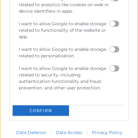
related to analytics like cookies on web or
device identifiers in apps.
I want to allow Google to enable storage
related to functionality of the website or
app.
I want to allow Google to enable storage
related to personalization.
I want to allow Google to enable storage
Programa de Competitividad Turística
related to security, including
authentication functionality and fraud
Es un programa de ayudas, financiado por FEDER, la
prevention, and other user protection.
Agencia Valenciana de Turismo en el marco del
Programa ACCETUR, y Cámara València, destinado a
pymes y autónomos del sector turístico, con el
objetivo de mejorar su competitividad.
CONFIRM
Data Deletion
Data Access
Privacy Policy