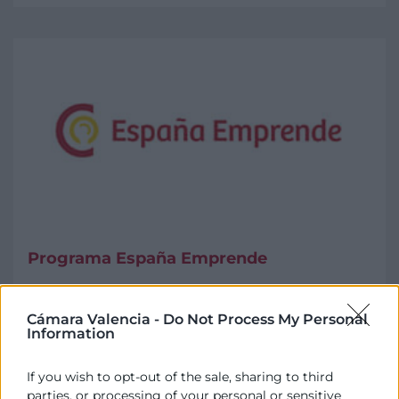
Programa España Emprende
El objetivo básico del Plan España Emprende es
contribuir a la puesta en marcha de nuevas
Cámara Valencia -
Do Not Process My Personal
actividades empresariales, incidiendo de modo
Information
especial en su sostenibilidad y competitividad a lo
largo del tiempo
If you wish to opt-out of the sale, sharing to third
parties, or processing of your personal or sensitive