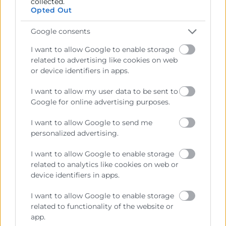
collected.
He leído y acepto la
Política de Privacidad
Opted Out
Google consents
I want to allow Google to enable storage
related to advertising like cookies on web
or device identifiers in apps.
I want to allow my user data to be sent to
Google for online advertising purposes.
I want to allow Google to send me
Cámara València es una corporación de derecho público,
personalized advertising.
colaboradora de las Administraciones Públicas, dedicada a:
I want to allow Google to enable storage
Prestar servicios a las empresas.
related to analytics like cookies on web or
device identifiers in apps.
Representar, promocionar y defender los intereses
generales del comercio, la industria y la navegación.
I want to allow Google to enable storage
related to functionality of the website or
Ejercitar las competencias de carácter público
previstas en la Ley, o que puedan encomendar y
app.
delegar las Administraciones Públicas.