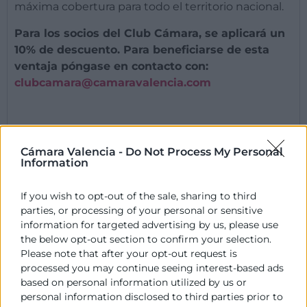
máxima cobertura para todo el territorio nacional.
Para los socios del Club Cámara, se aplicará un
10% de descuento. Para beneficiarse de esta
ventaja póngase en contacto con:
clubcamara@camaravalencia.com
POR QUÉ HACERLO CON CÁMARA
Cámara Valencia -
Do Not Process My Personal
Information
BENEFICIO PARA LA EMPRESA
If you wish to opt-out of the sale, sharing to third
parties, or processing of your personal or sensitive
PRECIO
information for targeted advertising by us, please use
the below opt-out section to confirm your selection.
PLAZO DE ENTREGA
Please note that after your opt-out request is
processed you may continue seeing interest-based ads
based on personal information utilized by us or
personal information disclosed to third parties prior to