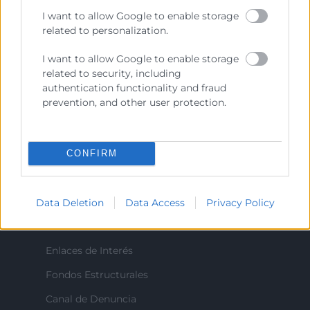
I want to allow Google to enable storage
related to personalization.
Contacto
I want to allow Google to enable storage
related to security, including
authentication functionality and fraud
prevention, and other user protection.
Recursos
Sobre la Cámara
CONFIRM
Perfil del contratante
Transparencia
Data Deletion
Data Access
Privacy Policy
Precio mesa citricos
Enlaces de Interés
Fondos Estructurales
Canal de Denuncia