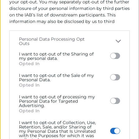
Contacto
your opt-out. You may separately opt-out of the further
disclosure of your personal information by third parties
on the IAB’s list of downstream participants. This
Información de empresas
information may also be disclosed by us to third
Camerdata
parties on the
IAB’s List of Downstream Participants
660 044 289
that may further disclose it to other third parties.
Personal Data Processing Opt
informacion@camerdata.es
Outs
Please note that this website/app uses one or more
Google services and may gather and store information
I want to opt-out of the Sharing of
including but not limited to your visit or usage
my personal data.
Opted In
behaviour. You may click to grant or deny consent to
Google and its third-party tags to use your data for
I want to opt-out of the Sale of my
below specified purposes in below Google consent
Personal Data.
section.
Opted In
I want to opt-out of processing my
Personal Data for Targeted
Advertising.
Opted In
I want to opt-out of Collection, Use,
Retention, Sale, and/or Sharing of
my Personal Data that Is Unrelated
with the Purposes for which it was