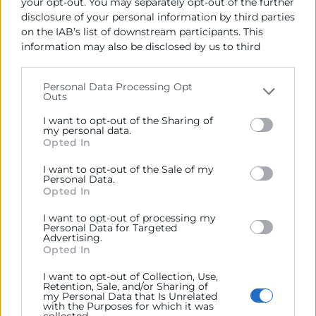
your opt-out. You may separately opt-out of the further
disclosure of your personal information by third parties
on the IAB’s list of downstream participants. This
information may also be disclosed by us to third
parties on the
IAB’s List of Downstream Participants
that may further disclose it to other third parties.
Personal Data Processing Opt
Outs
Please note that this website/app uses one or more
Google services and may gather and store information
I want to opt-out of the Sharing of
including but not limited to your visit or usage
my personal data.
Opted In
behaviour. You may click to grant or deny consent to
Google and its third-party tags to use your data for
I want to opt-out of the Sale of my
below specified purposes in below Google consent
Personal Data.
Healthy Cooking
section.
Opted In
I want to opt-out of processing my
Personal Data for Targeted
Tipo: presencial
Advertising.
Horas: 90
Opted In
Precio: gratuito
I want to opt-out of Collection, Use,
Retention, Sale, and/or Sharing of
Fechas: del 7 al 30 de septiembre
my Personal Data that Is Unrelated
with the Purposes for which it was
Titulación: Título propio
collected.