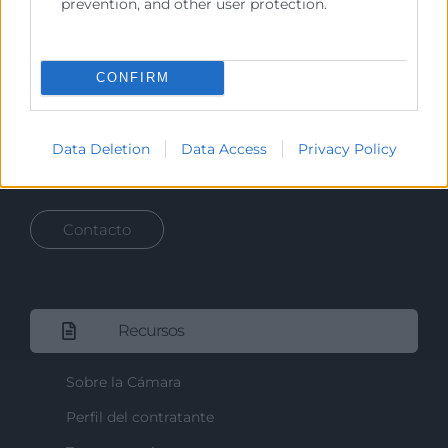
prevention, and other user protection.
Prestar servicios a las empresas.
Representar, promocionar y defender los intereses
CONFIRM
generales del comercio, la industria y la navegación.
Ejercitar las competencias de carácter público
previstas en la Ley, o que puedan encomendar y
Data Deletion
Data Access
Privacy Policy
delegar las Administraciones Públicas.
Contacto
Recursos
Sobre la Cámara
Perfil del contratante