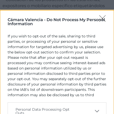
expositores o mobiliario específico etiquetándolos
correctamente y manteniendo las condiciones
adecuadas de organización y limpieza
Cámara Valencia -
Do Not Process My Personal
Information
– Adquirir el conocimiento, el desarrollo y promoción
de los aspectos relacionados con la labor de cajero,
If you wish to opt-out of the sale, sharing to third
ofreciendo las indicaciones oportunas para realizar
parties, or processing of your personal or sensitive
correctamente este servicio
information for targeted advertising by us, please use
the below opt-out section to confirm your selection.
– Proporcionar las habilidades para garantizar el
Please note that after your opt-out request is
manejo seguro de los alimentos, minimizando
processed you may continue seeing interest-based ads
riesgos de contaminación y cumpliendo con la
based on personal information utilized by us or
personal information disclosed to third parties prior to
normativa de seguridad alimentaria.
your opt-out. You may separately opt-out of the further
disclosure of your personal information by third parties
on the IAB’s list of downstream participants. This
PROGRAMA
information may also be disclosed by us to third
parties on the
IAB’s List of Downstream Participants
that may further disclose it to other third parties.
MÓDULO 0. FORMACIÓN EN COMPETENCIAS
Personal Data Processing Opt
Outs