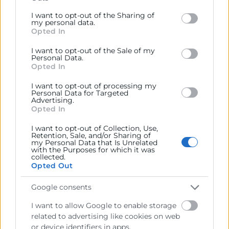
Please note that this website/app uses one or more
DIGITALES PARA LA EMPLEABILIDAD (30h)
Google services and may gather and store information
I want to opt-out of the Sharing of
MÓDULO 1. FORMACIÓN TEÓRICO PRÁCTICA
including but not limited to your visit or usage
my personal data.
Opted In
behaviour. You may click to grant or deny consent to
DE CAJERO REPONEDOR(60h)
Google and its third-party tags to use your data for
I want to opt-out of the Sale of my
below specified purposes in below Google consent
Personal Data.
section.
Opted In
Chatea con nosotros
I want to opt-out of processing my
Personal Data for Targeted
Advertising.
Contacto
Opted In
I want to opt-out of Collection, Use,
Programa 45+
Retention, Sale, and/or Sharing of
my Personal Data that Is Unrelated
with the Purposes for which it was
963532006
collected.
Opted Out
programa45plus@camaravalencia.com
Google consents
I want to allow Google to enable storage
related to advertising like cookies on web
or device identifiers in apps.