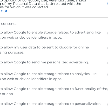
to opt-out of Collection, Use, Retention, Sale, and/or
g of my Personal Data that Is Unrelated with the
iva del
s for which it was collected.
mía y
 Out
vés de la
o de Comercio
 consents
tar al
 de un
to allow Google to enable storage related to advertising like
s de apoyo y
 on web or device identifiers in apps.
cimiento
to allow my user data to be sent to Google for online
sing purposes.
to allow Google to send me personalized advertising.
ción y
 Comercial
to allow Google to enable storage related to analytics like
 on web or device identifiers in apps.
to con la
omía Industria
to allow Google to enable storage related to functionality of the
ntroducen en
 or app.
comercios.
to allow Google to enable storage related to personalization.