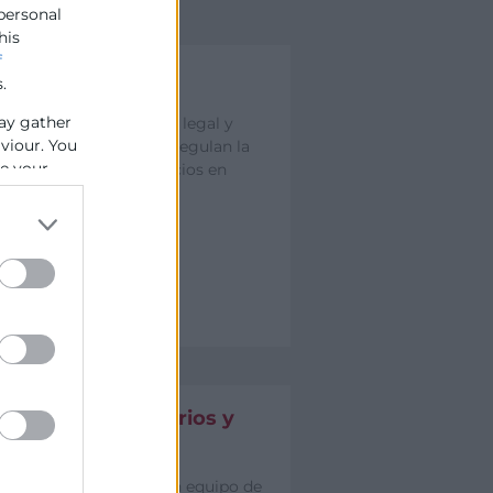
 personal
his
f
Normativa
.
ay gather
Encuentra la normativa legal y
aviour. You
enlaces de interés que regulan la
se your
actividad de los comercios en
nuestra provincia.
Jornadas, seminarios y
talleres
Desde la creación de un equipo de