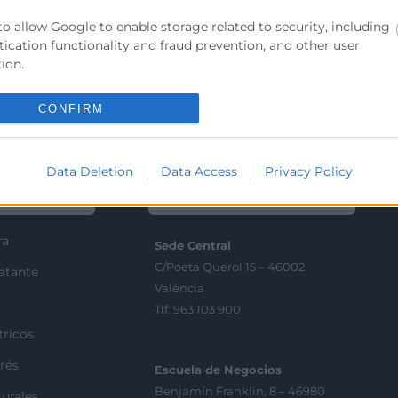
to allow Google to enable storage related to security, including
ication functionality and fraud prevention, and other user
ion.
CONFIRM
Data Deletion
Data Access
Privacy Policy
Contacto
ra
Sede Central
C/Poeta Querol 15 – 46002
ratante
València
Tlf. 963 103 900
tricos
rés
Escuela de Negocios
Benjamín Franklin, 8 – 46980
urales