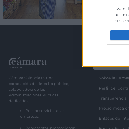
I want 
authent
protect
Recursos
Cámara València es una
Sobre la Cáma
corporación de derecho público,
Perfil del cont
colaboradora de las
Administraciones Públicas,
Transparencia
dedicada a:
Precio mesa ci
Prestar servicios a las
empresas.
Enlaces de Inte
Representar, promocionar
Fondos Estruct