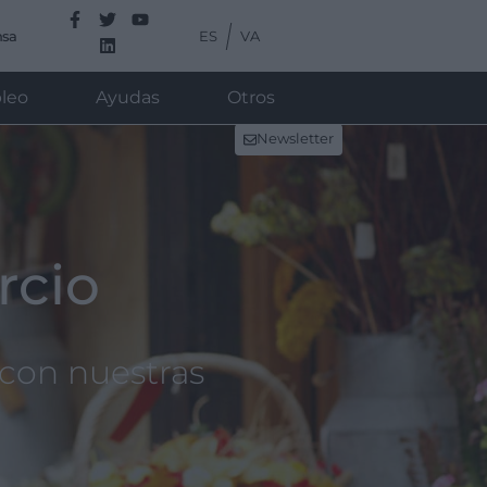
ES
VA
nsa
leo
Ayudas
Otros
Newsletter
rcio
con nuestras