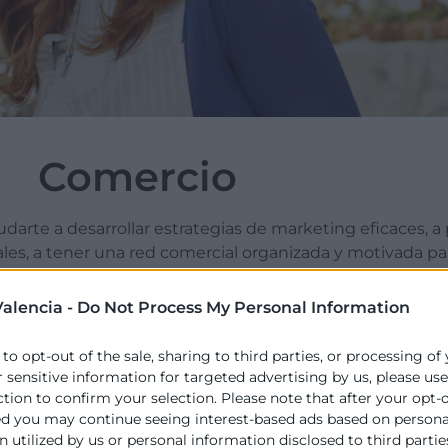
Comercio
rte a desarrollar estrategias de marketing eficaces, a 
les, a tener una red comercial organizada y motivada pa
r la atención hacia tu comercio.
alencia -
Do Not Process My Personal Information
 to opt-out of the sale, sharing to third parties, or processing of
estros Servicios
r sensitive information for targeted advertising by us, please us
ction to confirm your selection. Please note that after your opt-
ed you may continue seeing interest-based ads based on persona
 utilized by us or personal information disclosed to third partie