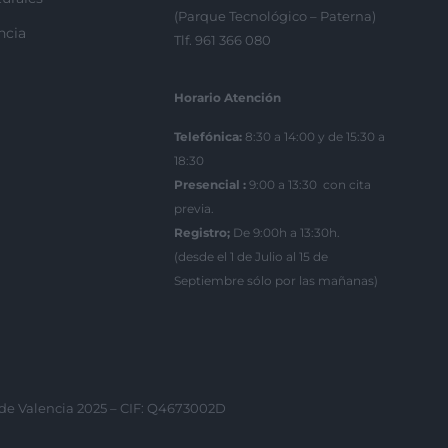
(Parque Tecnológico – Paterna)
ncia
Tlf. 961 366 080
Horario Atención
Telefónica:
8:30 a 14:00 y de 15:30 a
18:30
Presencial :
9:00 a 13:30 con cita
previa.
Registro;
De 9:00h a 13:30h.
(desde el 1 de Julio al 15 de
Septiembre sólo por las mañanas)
 de Valencia 2025 – CIF: Q4673002D