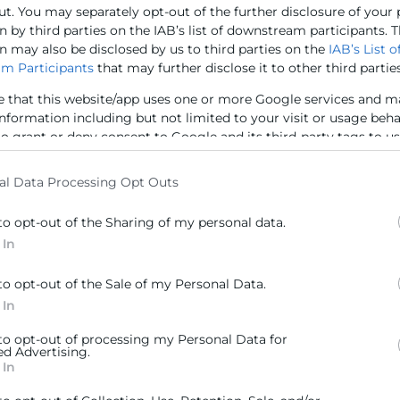
ut. You may separately opt-out of the further disclosure of your
 by third parties on the IAB’s list of downstream participants. T
n may also be disclosed by us to third parties on the
IAB’s List o
Comercio
m Participants
that may further disclose it to other third parties
e that this website/app uses one or more Google services and m
omercio,
information including but not limited to your visit or usage beh
a un manual
to grant or deny consent to Google and its third-party tags to u
elow specified purposes in below Google consent section.
a gestión,
rios del
al Data Processing Opt Outs
us empleados.
to opt-out of the Sharing of my personal data.
 In
to opt-out of the Sale of my Personal Data.
 In
e Apoyo a
 to opt-out of processing my Personal Data for
ed Advertising.
ad del
 In