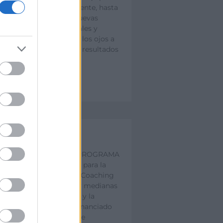
ventas motivado y eficiente, hasta
la importancia de las nuevas
tecnologías, redes sociales y
marketing digital. Abre los ojos a
la realidad y mejora tus resultados
Coaching digital
CONVOCATORIA DEL PROGRAMA
DE COACHING DIGITAL para la
prestación de servicios Coaching
Digital a las pequeñas y medianas
empresas del comercio y la
artesanía de Valencia, financiado
por el Fondo Europeo de