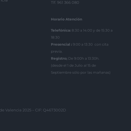
ncia
Tlf. 961 366 080
Horario Atención
Telefónica:
8:30 a 14:00 y de 15:30 a
18:30
Presencial :
9:00 a 13:30 con cita
previa.
Registro;
De 9:00h a 13:30h.
(desde el 1 de Julio al 15 de
Septiembre sólo por las mañanas)
 de Valencia 2025 – CIF: Q4673002D