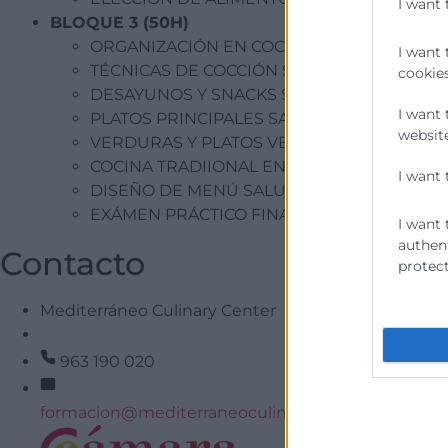
I want 
BLOQUE 3 (50H)
ORGANIZACIÓN EN COCINA SALUDABLE
I want 
TÉCNICAS DE COCCIÓN SALUDABLES
cookies
DESAYUNOS Y SNACKS SALUDABLES
I want 
PLATOS PRINCIPALES SALUDABLES
website
VERDURAS Y PLATOS VEGETALES
COCINA TRADIIONAL EN VERSIÓN SALUDA
I want 
DISEÑO DE MENÚ SALUDABLE
EXÁMEN PRÁCTICO FINAL
I want 
authent
Contacto
protect
Mediterráneo Culinary Center
963 190 020
formacion@mediterraneoculinary.com
He leído y a