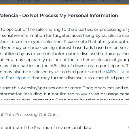
n básica, técnicas culinarias saludables y desarrollo de
como la restauración, emprendimiento gastronómico y p
alencia -
Do Not Process My Personal Information
 to opt-out of the sale, sharing to third parties, or processing of
r sensitive information for targeted advertising by us, please us
ction to confirm your selection. Please note that after your opt-
ed you may continue seeing interest-based ads based on persona
 utilized by us or personal information disclosed to third partie
ut. You may separately opt-out of the further disclosure of your
es de nutrición y cocina saludable, junto con las habil
 by third parties on the IAB’s list of downstream participants. T
as de cocción seguras y saludables, desarrollar una ident
n may also be disclosed by us to third parties on the
IAB’s List o
 de proyectos culinarios.
m Participants
that may further disclose it to other third parties
e that this website/app uses one or more Google services and m
information including but not limited to your visit or usage beh
to grant or deny consent to Google and its third-party tags to u
elow specified purposes in below Google consent section.
rada.
al Data Processing Opt Outs
saludables.
ria.
to opt-out of the Sharing of my personal data.