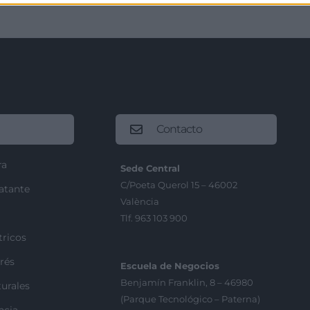
Contacto
ra
Sede Central
C/Poeta Querol 15 – 46002
ratante
València
Tlf. 963 103 900
tricos
rés
Escuela de Negocios
Benjamín Franklin, 8 – 46980
urales
(Parque Tecnológico – Paterna)