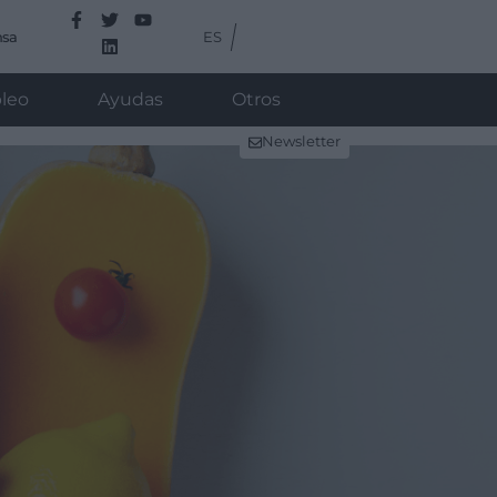
ES
nsa
leo
Ayudas
Otros
Newsletter