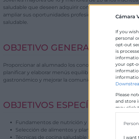
saludable que deseen adquirir conocimientos en nutrició
ampliar sus oportunidades profesionales en sectores 
Cámara V
saludable.
If you wish
personal o
opt-out se
OBJETIVO GENERAL
is process
information
your opt-o
Proporcionar al alumnado los conocimientos fundamental
information
planificar y elaborar menús equilibrados, aplicar técnic
informatio
gastronómico y mejorar la comunicación y presentación
Downstrea
Please not
and store 
OBJETIVOS ESPECÍFICOS
may click 
data for b
Fundamentos de nutrición y alimentación equilib
Person
Selección de alimentos y planificación de menús 
Técnicas de cocina saludable y seguridad alimenta
I want 