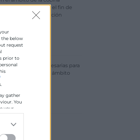
 marca personal, con el fin de
royectos de alimentación
 your
e the below
out request
l
s prior to
 personal
idades prácticas necesarias para
his
idad profesional en el ámbito
f
.
ay gather
aviour. You
se your