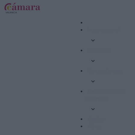
Internacional
Formació
Competitivitat
Emprenedoria i
Ocupació
Ajudes
Altres