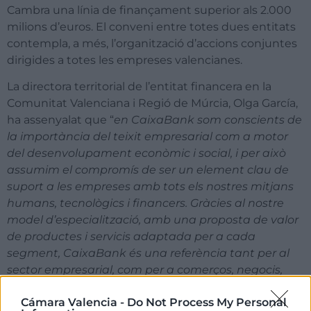
Cambra una línia de finançament superior als 2.000
milions d’euros. El conveni entre totes dues entitats
contempla, a més, l’organització d’accions conjuntes
dirigides a totes les empreses valencianes.
La directora territorial de l’entitat financera en la
Comunitat Valenciana i Regió de Múrcia, Olga García,
ha assenyalat que “
en CaixaBank som conscients de
la importància del teixit empresarial com a motor
del desenvolupament econòmic i social, i per això
assumim el compromís de ser un element clau de
suport a les empreses amb tots els nostres mitjans
humans, tecnològics i financers. Gràcies al nostre
model d’especialització, amb una proposta de valor
de productes i servicis adaptada per a cada
segment, CaixaBank és una referència tant per al
sector empresarial, com per a comerços, negocis,
autònoms i emprenedors
”.
Cámara Valencia -
Do Not Process My Personal