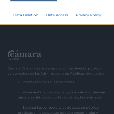
conveni de Cambra i CaixaBank 2
(Imagen)
Data Deletion
Data Access
Privacy Policy
Cámara València es una corporación de derecho público,
colaboradora de las Administraciones Públicas, dedicada a:
Prestar servicios a las empresas.
Representar, promocionar y defender los intereses
generales del comercio, la industria y la navegación.
Ejercitar las competencias de carácter público
previstas en la Ley, o que puedan encomendar y