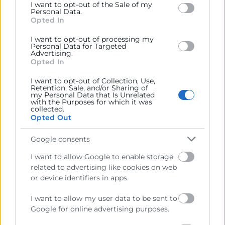
I want to opt-out of the Sale of my
activitats com les trobades empresarials amb
below specified purposes in below Google consent
Personal Data.
section.
ambaixadors i cònsols, les jornades oportunitat-país,
Opted In
missions inverses i trobades de cooperació, jornades
I want to opt-out of processing my
tècniques i un cicle de conferències per a directius,
Personal Data for Targeted
Advertising.
entre altres.
Opted In
Balanç 2023
I want to opt-out of Collection, Use,
Retention, Sale, and/or Sharing of
Durant 2023, a través d’este conveni de col·laboració,
my Personal Data that Is Unrelated
with the Purposes for which it was
CaixaBank ha participat en 18 activitats empresarials
collected.
Opted Out
amb més de 400 participants amb un enfocament
principal en la internacionalització, ha participat en
Google consents
nou visites de dignataris, una acció de promoció
exterior, tres jornades empresarials, quatre seminaris
I want to allow Google to enable storage
web i un taller de gastronomia internacional.
related to advertising like cookies on web
or device identifiers in apps.
Fruit també d’este conveni, es va publicar l’Informe
‘La resiliència de l’empresa exportadora de la
I want to allow my user data to be sent to
Google for online advertising purposes.
província de València davant els desafiaments
globals’, el mes de desembre, estudi que s’endinsa