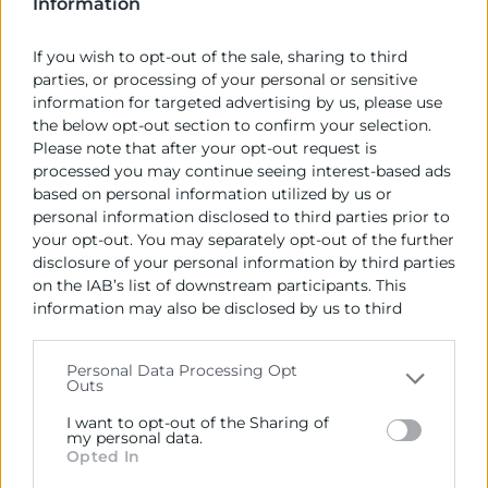
Per part seua, el president de Cambra València, José
Information
Vicente Morata, ha destacat que “
ens unix l’objectiu
compartit de promoure l’activitat econòmica i
If you wish to opt-out of the sale, sharing to third
parties, or processing of your personal or sensitive
empresarial i fomentar la internacionalització, la
information for targeted advertising by us, please use
competitivitat i la formació de les empreses,
the below opt-out section to confirm your selection.
autònoms i emprenedors de la Comunitat
Please note that after your opt-out request is
Valenciana
”.
processed you may continue seeing interest-based ads
based on personal information utilized by us or
Fins a la data s’han firmat, a través d’este acord de
personal information disclosed to third parties prior to
col·laboració, un total de 13.437 operacions de
your opt-out. You may separately opt-out of the further
finançament amb empreses sòcies de la Cambra de
disclosure of your personal information by third parties
Comerç de València per 5.668 milions d’euros.
on the IAB’s list of downstream participants. This
information may also be disclosed by us to third
El conveni entre CaixaBank i Cambra València facilita
parties on the
IAB’s List of Downstream Participants
el finançament a les empreses valencianes, aposta
that may further disclose it to other third parties.
Personal Data Processing Opt
per la creació de noves companyies i la formació, fa
Outs
Please note that this website/app uses one or more
costat al xicotet comerç i impulsa la
Google services and may gather and store information
I want to opt-out of the Sharing of
internacionalització, ajudant a iniciar-se als quals no
including but not limited to your visit or usage
my personal data.
exporten i a consolidar-se als quals ja mantenen
Opted In
behaviour. You may click to grant or deny consent to
relacions amb l’exterior. Per a això, es desenvolupen
Google and its third-party tags to use your data for