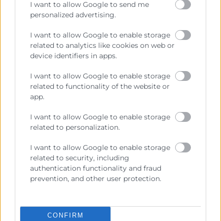
I want to allow Google to send me
en l’anàlisi de 2.800 empreses exportadores de la
personalized advertising.
província de València que es caracteritzen per la
regularitat de les seues activitats d’exportació. Esta
I want to allow Google to enable storage
regularitat proporciona a l’empresa una major
related to analytics like cookies on web or
device identifiers in apps.
estabilitat dels seus ingressos i li impulsa a ser més
competitiva i eficient. I és que estes característiques
I want to allow Google to enable storage
els conferixen un potencial de resiliència enfront de
related to functionality of the website or
disrupcions que és superior a la d’una empresa no
app.
exportadora.
I want to allow Google to enable storage
related to personalization.
I want to allow Google to enable storage
Recursos vinculats
related to security, including
authentication functionality and fraud
Nota de premsa
(Documento)
prevention, and other user protection.
José Vicente Morata i Olga García renoven el
conveni de Cambra i CaixaBank
(Imagen)
José Vicente Morata i Olga García renoven el
CONFIRM