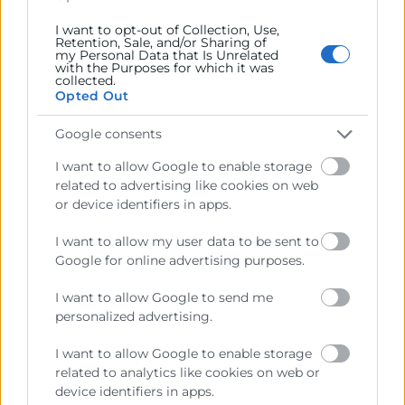
tres jornadas empresariales, cuatro webinars y un
I want to opt-out of Collection, Use,
taller de gastronomía internacional.
Retention, Sale, and/or Sharing of
my Personal Data that Is Unrelated
with the Purposes for which it was
Fruto también de este convenio, se publicó el
collected.
Informe ‘La resiliencia de la empresa exportadora de
Opted Out
la provincia de Valencia ante los desafíos globales’, en
Google consents
el mes de diciembre, estudio que se adentra en el
análisis de 2.800 empresas exportadoras de la
I want to allow Google to enable storage
provincia de Valencia que se caracterizan por la
related to advertising like cookies on web
regularidad de sus actividades de exportación. Dicha
or device identifiers in apps.
regularidad proporciona a la empresa una mayor
I want to allow my user data to be sent to
estabilidad de sus ingresos y le impulsa a ser más
Google for online advertising purposes.
competitiva y eficiente. Y es que estas características
les confieren un potencial de resiliencia frente a
I want to allow Google to send me
disrupciones que es superior a la de una empresa no
personalized advertising.
exportadora.
I want to allow Google to enable storage
related to analytics like cookies on web or
device identifiers in apps.