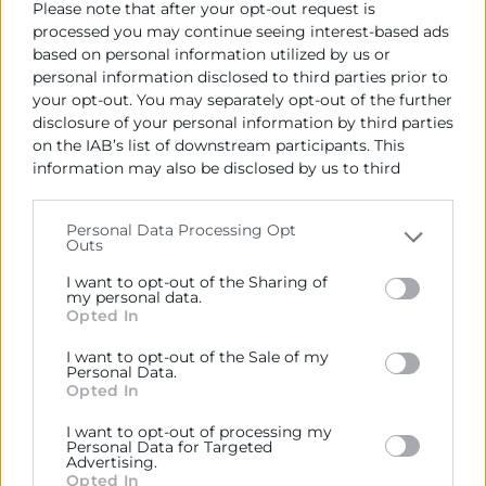
facilita la financiación a las empresas valencianas,
Please note that after your opt-out request is
apuesta por la creación de nuevas compañías y la
processed you may continue seeing interest-based ads
based on personal information utilized by us or
formación, apoya al pequeño comercio e impulsa la
personal information disclosed to third parties prior to
internacionalización, ayudando a iniciarse a los que
your opt-out. You may separately opt-out of the further
no exportan y a consolidarse a los que ya mantienen
disclosure of your personal information by third parties
relaciones con el exterior. Para ello, se desarrollan
on the IAB’s list of downstream participants. This
actividades como los encuentros empresariales con
information may also be disclosed by us to third
embajadores y cónsules, las jornadas oportunidad-
parties on the
IAB’s List of Downstream Participants
país, misiones inversas y encuentros de cooperación,
that may further disclose it to other third parties.
Personal Data Processing Opt
jornadas técnicas y un ciclo de conferencias para
Outs
Please note that this website/app uses one or more
directivos, entre otros.
Google services and may gather and store information
I want to opt-out of the Sharing of
including but not limited to your visit or usage
my personal data.
Balance 2023
Opted In
behaviour. You may click to grant or deny consent to
Google and its third-party tags to use your data for
Durante 2023, a través de este convenio de
I want to opt-out of the Sale of my
below specified purposes in below Google consent
Personal Data.
colaboración, CaixaBank ha participado en 18
section.
Opted In
actividades empresariales con más de 400
participantes con un enfoque principal en la
I want to opt-out of processing my
Personal Data for Targeted
internacionalización, ha participado en nueve visitas
Advertising.
de dignatarios, una acción de promoción exterior,
Opted In