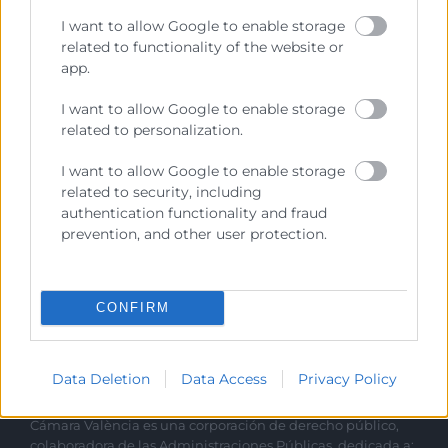
Recursos vinculados
I want to allow Google to enable storage
related to functionality of the website or
Nota de prensa
(Documento)
app.
José Vicente Morata y Olga García renuevan el
I want to allow Google to enable storage
convenio de Cámara y CaixaBank
(Imagen)
related to personalization.
José Vicente Morata y Olga García renuevan el
convenio de Cámara y CaixaBank 2
(Imagen)
I want to allow Google to enable storage
related to security, including
authentication functionality and fraud
prevention, and other user protection.
CONFIRM
Data Deletion
Data Access
Privacy Policy
Cámara València es una corporación de derecho público,
colaboradora de las Administraciones Públicas, dedicada a: