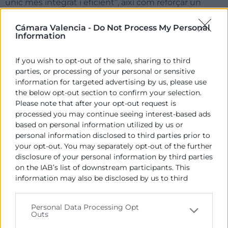
únic més integrat i eficient”, així com reforçar un
marc regulador que afavorisca la competitivitat
empresarial i la seguretat jurídica.
Cámara Valencia -
Do Not Process My Personal
Information
Des d’Andersen, Prieto ha reafirmat el compromís de
la firma de col·laborar amb la Cambra de Comerç de
If you wish to opt-out of the sale, sharing to third
València en la creació d’espais d’anàlisi i reflexió que
parties, or processing of your personal or sensitive
information for targeted advertising by us, please use
permeten comprendre amb major profunditat el
the below opt-out section to confirm your selection.
present i futur d’Europa, així com el seu impacte en
Please note that after your opt-out request is
el teixit empresarial valencià: “La participació de
processed you may continue seeing interest-based ads
professionals de la talla de Daniel Calleja enriquix
based on personal information utilized by us or
significativament estos encontres, aportant
personal information disclosed to third parties prior to
perspectives clau que reforcen la presa de decisions
your opt-out. You may separately opt-out of the further
estratègiques i fomenten la innovació en les nostres
disclosure of your personal information by third parties
on the IAB’s list of downstream participants. This
empreses.”
information may also be disclosed by us to third
En la seua intervenció, Calleja ha assenyalat la
parties on the
IAB’s List of Downstream Participants
that may further disclose it to other third parties.
necessitat de reforçar la competitivitat europea i
Personal Data Processing Opt
accelerar les reformes estructurals que permeten a la
Outs
Please note that this website/app uses one or more
Unió Europea consolidar la seua posició en l’escenari
Google services and may gather and store information