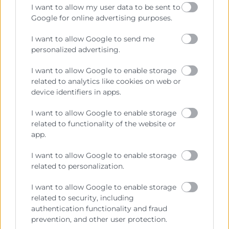
I want to allow my user data to be sent to
Google for online advertising purposes.
Recursos vinculats
I want to allow Google to send me
FOTO | Daniel Calleja
(Imagen)
personalized advertising.
FOTO | Cámara Valencia y Andersen
(Imagen)
Nota de premsa
(Documento)
I want to allow Google to enable storage
related to analytics like cookies on web or
device identifiers in apps.
I want to allow Google to enable storage
related to functionality of the website or
app.
I want to allow Google to enable storage
related to personalization.
I want to allow Google to enable storage
related to security, including
Cámara València es una corporación de derecho público,
authentication functionality and fraud
colaboradora de las Administraciones Públicas, dedicada a:
prevention, and other user protection.