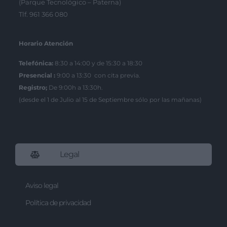
(Parque Tecnológico – Paterna)
Tlf. 961 366 080
Horario Atención
Telefónica:
8:30 a 14:00 y de 15:30 a 18:30
Presencial :
9:00 a 13:30 con cita previa.
Registro;
De 9:00h a 13:30h.
(desde el 1 de Julio al 15 de Septiembre sólo por las mañanas)
Legal
Aviso legal
Política de privacidad