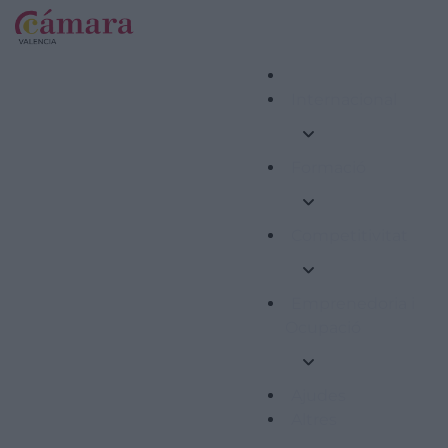
Internacional
Formació
Competitivitat
Emprenedoria i
Ocupació
Ajudes
Altres