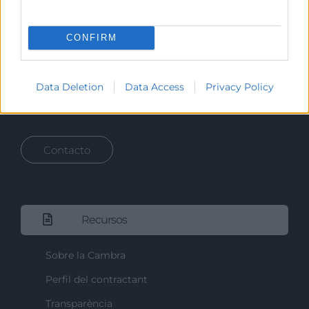
Prestar servicios a las empresas.
Representar, promocionar y defender los intereses
CONFIRM
generales del comercio, la industria y la navegación.
Ejercitar las competencias de carácter público
Data Deletion
Data Access
Privacy Policy
previstas en la Ley, o que puedan encomendar y
delegar las Administraciones Públicas.
Contacto
Recursos
Sobre la Cambra
Perfil del contractant
Transparència