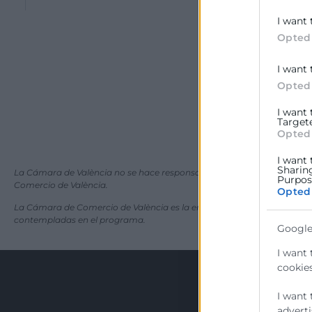
I want 
Opted
I want 
Opted
I want
Target
Opted
I want 
Sharin
La Cámara de València no se hace responsable de las informaciones que 
Purpose
Comercio de València.
Opted
La Cámara de Comercio de València es la entidad convocante de las a
contempladas en el programa.
Google
I want 
cookies
I want 
adverti