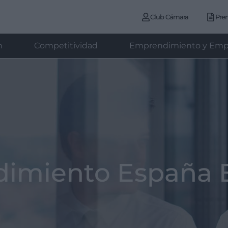
Club Cámara
Pre
n
Competitividad
Emprendimiento y Emp
dimiento España