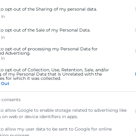
to opt-out of the Sharing of my personal data.
 In
to opt-out of the Sale of my Personal Data.
 In
 to opt-out of processing my Personal Data for
ed Advertising.
 In
to opt-out of Collection, Use, Retention, Sale, and/or
g of my Personal Data that Is Unrelated with the
los solicitantes hayan podido recibir por vías distintas a esta convocator
s for which it was collected.
 Out
yudas de la presente convocatoria y no colabora con empresas externas p
 consents
to allow Google to enable storage related to advertising like
 on web or device identifiers in apps.
to allow my user data to be sent to Google for online
sing purposes.