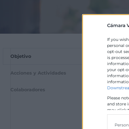
Cámara V
If you wish
personal o
opt-out se
Objetivo
​El
objetivo bási
is process
information
actividades empr
your opt-o
largo del tiempo
Acciones y Actividades
information
informatio
Como objetivos 
Downstrea
Colaboradores
La integrac
Please not
proceso de
and store 
El uso inte
may click 
data for b
La adaptaci
territorios 
Person