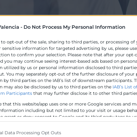
alencia -
Do Not Process My Personal Information
 to opt-out of the sale, sharing to third parties, or processing of
r sensitive information for targeted advertising by us, please us
ction to confirm your selection. Please note that after your opt-
co
del Plan España Emprende es contribuir a la puesta
ed you may continue seeing interest-based ads based on persona
 utilized by us or personal information disclosed to third partie
esariales, incidiendo de modo especial en su sostenibil
ut. You may separately opt-out of the further disclosure of your
.
 by third parties on the IAB’s list of downstream participants. T
n may also be disclosed by us to third parties on the
IAB’s List o
específicos se plantean:
m Participants
that may further disclose it to other third parties
ión de los servicios necesarios para atender al conjunto d
e that this website/app uses one or more Google services and m
 emprendimiento.
information including but not limited to your visit or usage beh
grado de los canales presencial y online con plena coher
to grant or deny consent to Google and its third-party tags to u
elow specified purposes in below Google consent section.
ón de los servicios prestados a las peculiaridades y nece
en que se desarrolla la actuación.
al Data Processing Opt Outs