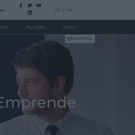
ES
VA
nsa
leo
Ayudas
Otros
Newsletter
 Emprende