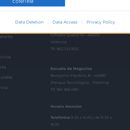
CONFIRM
ion.
Contacto
Data Deletion
Data Access
Privacy Policy
ra
Sede Central
C/Poeta Querol 15 – 46002
ratante
València
Tlf. 963 103 900
tricos
rés
Escuela de Negocios
Benjamín Franklin, 8 – 46980
urales
(Parque Tecnológico – Paterna)
ncia
Tlf. 961 366 080
Horario Atención
Telefónica:
8:30 a 14:00 y de 15:30 a
18:30