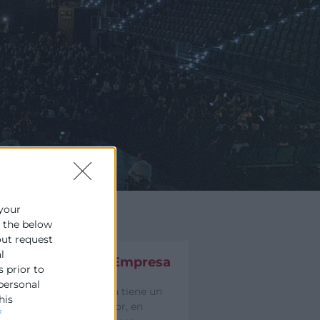
 your
e the below
out request
l
Innovación en la Empresa
s prior to
 personal
Si crees que tu empresa tiene un
his
marcado perfil innovador, en
f