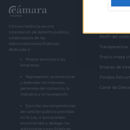
protect
Recursos
Cámara València es una
Sobre la Cáma
corporación de derecho público,
Perfil del cont
colaboradora de las
Administraciones Públicas,
Transparencia
dedicada a:
Precio mesa ci
Prestar servicios a las
empresas.
Enlaces de Inte
Representar, promocionar
Fondos Estruct
y defender los intereses
Canal de Denu
generales del comercio, la
industria y la navegación.
Ejercitar las competencias
de carácter público previstas
en la Ley, o que puedan
encomendar y delegar las
Administraciones Públicas.