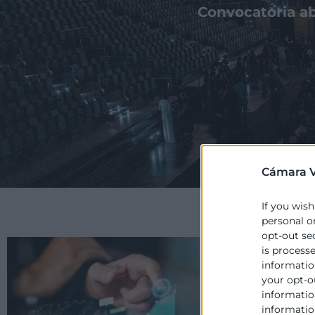
Convocatoria abi
Cámara V
If you wish
personal o
opt-out se
is process
Economía Digit
information
your opt-o
Si en tu empresa apo
information
tecnología y habéis 
informatio