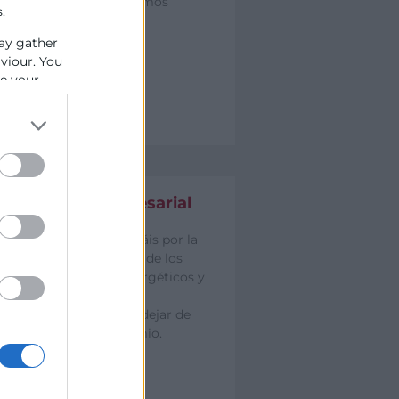
Cámara València queremos
.
premiarte.
ay gather
aviour. You
se your
Excelencia Empresarial
Si en tu empresa apostáis por la
mejora en la utilización de los
recursos humanos, energéticos y
financieros, así como la
innovación, no puedes dejar de
presentarte a este premio.