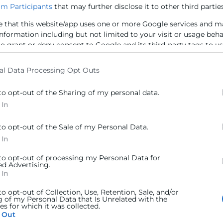
mación digital
m Participants
that may further disclose it to other third parties
 tu
entas o han
e that this website/app uses one or more Google services and m
de gestión,
information including but not limited to your visit or usage beh
i.
to grant or deny consent to Google and its third-party tags to u
elow specified purposes in below Google consent section.
al Data Processing Opt Outs
to opt-out of the Sharing of my personal data.
 In
ación
to opt-out of the Sale of my Personal Data.
 In
un plan de
 y, cada año,
 to opt-out of processing my Personal Data for
ed Advertising.
ados o
 In
unidades de
s, presenta tu
to opt-out of Collection, Use, Retention, Sale, and/or
mismo.
g of my Personal Data that Is Unrelated with the
s for which it was collected.
 Out