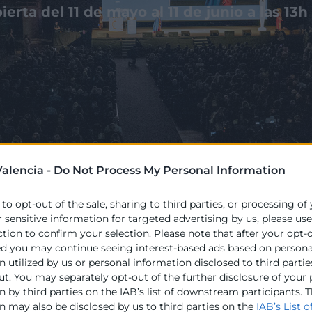
erta del 11 de mayo al 11 de junio a las 13h
alencia -
Do Not Process My Personal Information
 to opt-out of the sale, sharing to third parties, or processing of
r sensitive information for targeted advertising by us, please us
ction to confirm your selection. Please note that after your opt-
ed you may continue seeing interest-based ads based on persona
al
 utilized by us or personal information disclosed to third partie
ut. You may separately opt-out of the further disclosure of your
stáis por la
 by third parties on the IAB’s list of downstream participants. T
realizado
n may also be disclosed by us to third parties on the
IAB’s List o