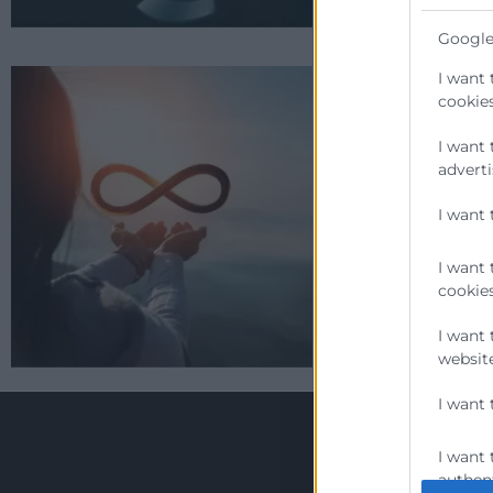
Google
I want 
Sostenibilidad
cookies
Empresarial
I want 
Si en tu empresa est
adverti
comprometidos con
responsabilidad soci
I want 
la mejora de la cuali
trabajadores y la cal
I want 
empleo, éste es tu p
cookies
I want 
website
I want 
I want 
authent