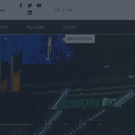
ES
VA
nsa
leo
Ayudas
Otros
Newsletter