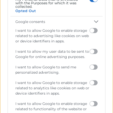
with the Purposes for which it was
collected.
Opted Out
Google consents
I want to allow Google to enable storage
related to advertising like cookies on web
TRAMITACIÓN
or device identifiers in apps.
I want to allow my user data to be sent to
Google for online advertising purposes.
En un único espacio ofrecemos al emprendedor y
futuro empresario todos los recursos para facilitar
I want to allow Google to send me
la creación de empresas, evitando el
personalized advertising.
desplazamiento a las distintas administraciones
públicas y pérdidas de tiempo. Estos trámites
I want to allow Google to enable storage
puedes hacerlos de forma presencial o telemática:
related to analytics like cookies on web or
Tramites para la constitución (PDF)
device identifiers in apps.
Tramites para la apertura (PDF)
Tramites específicos (PDF)
I want to allow Google to enable storage
related to functionality of the website or
Saber más