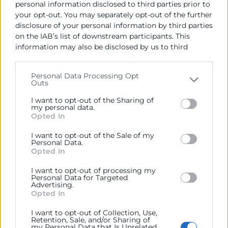
personal information disclosed to third parties prior to
VIVEROS DE EMPRESAS
your opt-out. You may separately opt-out of the further
disclosure of your personal information by third parties
on the IAB’s list of downstream participants. This
information may also be disclosed by us to third
En Cámara Valencia sabemos que los comienzos
parties on the
IAB’s List of Downstream Participants
están llenos de complicaciones, por eso, nosotros
that may further disclose it to other third parties.
ponemos a tu alcance locales, despachos, espacios
Personal Data Processing Opt
de co-working, servicios y herramientas que te
Outs
Please note that this website/app uses one or more
harán todo un poco más fácil. Descubre nuestros
Google services and may gather and store information
I want to opt-out of the Sharing of
viveros de:
including but not limited to your visit or usage
my personal data.
Paterna
Opted In
behaviour. You may click to grant or deny consent to
Requena
Google and its third-party tags to use your data for
I want to opt-out of the Sale of my
below specified purposes in below Google consent
Personal Data.
Saber más
section.
Opted In
I want to opt-out of processing my
Personal Data for Targeted
Advertising.
Opted In
I want to opt-out of Collection, Use,
Retention, Sale, and/or Sharing of
my Personal Data that Is Unrelated