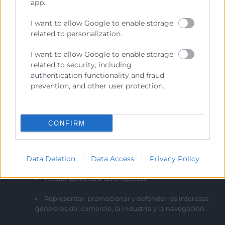
app.
I want to allow Google to enable storage
related to personalization.
I want to allow Google to enable storage
related to security, including
authentication functionality and fraud
prevention, and other user protection.
CONFIRM
Cámara València es una corporación de derecho público,
Data Deletion
Data Access
Privacy Policy
colaboradora de las Administraciones Públicas, dedicada a:
Prestar servicios a las empresas.
Representar, promocionar y defender los intereses
generales del comercio, la industria y la navegación.