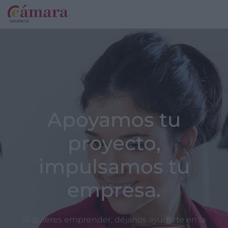
Apoyamos tu
proyecto,
impulsamos tu
empresa.
Si quieres emprender, déjanos ayudarte en la