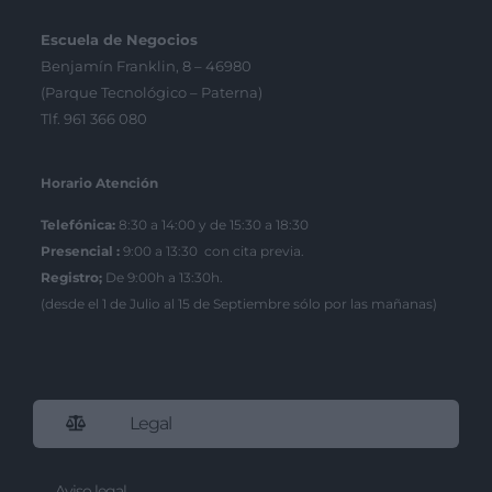
Escuela de Negocios
Benjamín Franklin, 8 – 46980
(Parque Tecnológico – Paterna)
Tlf. 961 366 080
Horario Atención
Telefónica:
8:30 a 14:00 y de 15:30 a 18:30
Presencial :
9:00 a 13:30 con cita previa.
Registro;
De 9:00h a 13:30h.
(desde el 1 de Julio al 15 de Septiembre sólo por las mañanas)
Legal
Aviso legal