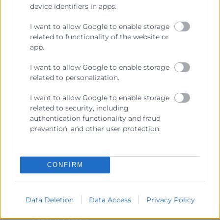
device identifiers in apps.
Cámara València es una corporación de derecho público,
I want to allow Google to enable storage
colaboradora de las Administraciones Públicas, dedicada a:
related to functionality of the website or
Prestar servicios a las empresas.
app.
Representar, promocionar y defender los intereses
I want to allow Google to enable storage
generales del comercio, la industria y la navegación.
related to personalization.
Ejercitar las competencias de carácter público
I want to allow Google to enable storage
previstas en la Ley, o que puedan encomendar y
related to security, including
delegar las Administraciones Públicas.
authentication functionality and fraud
prevention, and other user protection.
Contacto
CONFIRM
Recursos
Data Deletion
Data Access
Privacy Policy