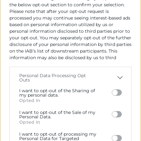
ICO
the below opt-out section to confirm your selection.
Please note that after your opt-out request is
Institut d’Estudis Turístics
processed you may continue seeing interest-based ads
based on personal information utilized by us or
Institut Espanyol de Comerç Exterior (ICEX)
personal information disclosed to third parties prior to
your opt-out. You may separately opt-out of the further
Institut Valencià de Competitivitat Empresarial
disclosure of your personal information by third parties
(IVACE)
on the IAB’s list of downstream participants. This
information may also be disclosed by us to third
Institut Valencià de l’Exportació (IVEX)
parties on the
IAB’s List of Downstream Participants
IVE (Institut Valencià de l’Edificació)
that may further disclose it to other third parties.
Personal Data Processing Opt
Outs
Please note that this website/app uses one or more
IVEFA – Institut Valencià per a l’Estudi de l’Empresa
Google services and may gather and store information
Familiar
I want to opt-out of the Sharing of
including but not limited to your visit or usage
my personal data.
Opted In
behaviour. You may click to grant or deny consent to
Pla Cameral de Promoció a les Exportacions
Google and its third-party tags to use your data for
I want to opt-out of the Sale of my
Port de València
below specified purposes in below Google consent
Personal Data.
section.
Opted In
Saló Internacional Franquícia
I want to opt-out of processing my
Servef
Personal Data for Targeted