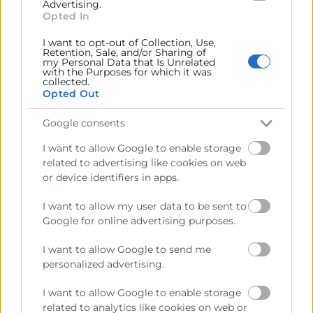
Advertising.
Opted In
Servici Integrat d’Ocupació Universitat Politècnica de
València
I want to opt-out of Collection, Use,
Retention, Sale, and/or Sharing of
my Personal Data that Is Unrelated
Televisió Valenciana Internacional
with the Purposes for which it was
collected.
Turespaña
Opted Out
Turisme València
Google consents
VLC/CAMPUS – València, International Campus of
I want to allow Google to enable storage
Excellence
related to advertising like cookies on web
or device identifiers in apps.
I want to allow my user data to be sent to
Google for online advertising purposes.
I want to allow Google to send me
personalized advertising.
I want to allow Google to enable storage
related to analytics like cookies on web or