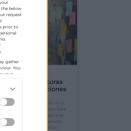
 your
e the below
out request
l
s prior to
 personal
his
f
.
ay gather
aviour. You
se your
es de las estructuras
en las organizaciones
ura Agile se ha convertido en el
ganizacional indispensable para
empresas que buscan adaptarse
te a los cambios del mercado.
 este enfoque, las compañías