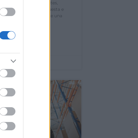
 más flexibles y eficientes,
 su capacidad de respuesta e
n. Pero, ¿en qué consiste una
ión ágil? Te
»
bre de 2024