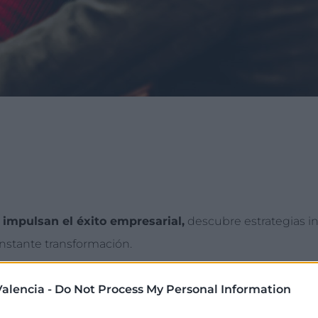
 impulsan el éxito empresarial,
descubre estrategias i
stante transformación.
alencia -
Do Not Process My Personal Information