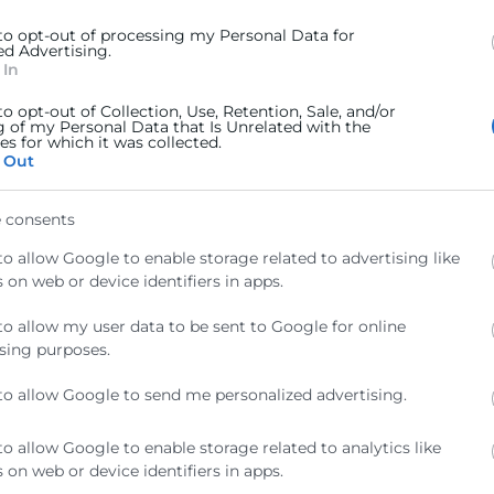
pueden ser
ero, ¿qué es el marketing automation
mejorando
 to opt-out of processing my Personal Data for
ealmente? ¿Cómo puede implementarse
ed Advertising.
innovació
 tu empresa para obtener resultados
 In
organizac
ectivos? Toma nota de todo lo que
cesitas saber sobre esta metodología
to opt-out of Collection, Use, Retention, Sale, and/or
g of my Personal Data that Is Unrelated with the
LEER MÁS 
s for which it was collected.
 Out
ER MÁS »
 consents
 de noviembre de 2024
28 de octu
to allow Google to enable storage related to advertising like
 on web or device identifiers in apps.
to allow my user data to be sent to Google for online
sing purposes.
to allow Google to send me personalized advertising.
to allow Google to enable storage related to analytics like
 on web or device identifiers in apps.