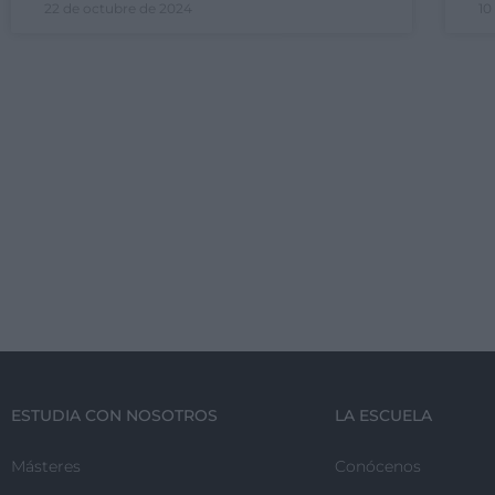
22 de octubre de 2024
10
ESTUDIA CON NOSOTROS
LA ESCUELA
Másteres
Conócenos