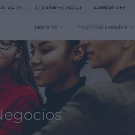
de Talento
Itinerarios Formativos
Ecosistema FP
Másteres
Programas Executive
Negocios