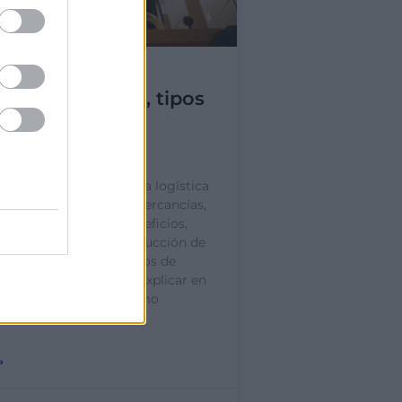
 cross docking, tipos
cionamiento en
ica
ocking es una estrategia logística
 optimizar el flujo de mercancías,
 traduce en grandes beneficios,
mayor eficiencia y reducción de
esde Escuela de Negocios de
 Valencia os vamos a explicar en
ué es cross docking, cómo
en
»