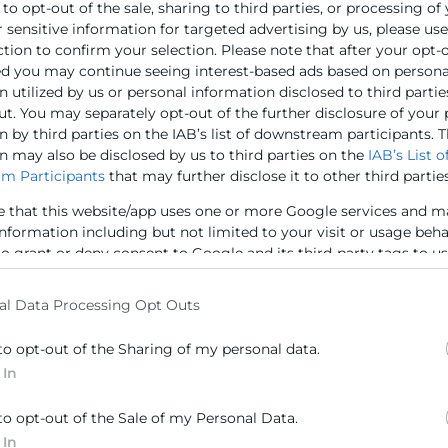
 to opt-out of the sale, sharing to third parties, or processing of
r sensitive information for targeted advertising by us, please us
ction to confirm your selection. Please note that after your opt-
ed you may continue seeing interest-based ads based on persona
 utilized by us or personal information disclosed to third partie
ut. You may separately opt-out of the further disclosure of your
 by third parties on the IAB’s list of downstream participants. T
n may also be disclosed by us to third parties on the
IAB’s List o
m Participants
that may further disclose it to other third parties
e that this website/app uses one or more Google services and m
information including but not limited to your visit or usage beh
to grant or deny consent to Google and its third-party tags to u
elow specified purposes in below Google consent section.
arketing automation:
5 clav
ómo aplicarlo en tu
Agile 
al Data Processing Opt Outs
mpresa
to opt-out of the Sharing of my personal data.
La estruct
modelo or
 In
l marketing automation permite a los
aquellas 
gocios mejorar su eficiencia, optimizar
rápidamen
to opt-out of the Sale of my Personal Data.
cursos y, sobre todo, ofrecer una
Gracias a
periencia personalizada a cada cliente.
 In