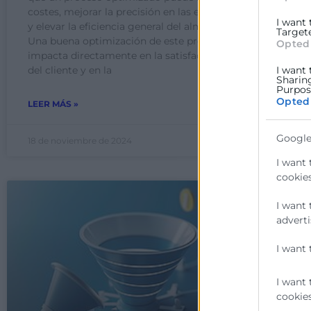
P
costes, mejorar la precisión en las entregas
I want
r
y elevar la eficiencia general del almacén.
Target
en
Una buena optimización de este proceso
Opted
ef
impacta directamente en la satisfacción
ne
del cliente y en la
I want 
Sharin
Purpose
Opted
LE
LEER MÁS »
Google
18 de noviembre de 2024
11
I want 
cookies
I want 
adverti
I want 
I want 
cookies