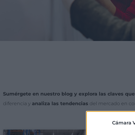
Sumérgete en nuestro blog y explora las claves que
diferencia y
analiza las tendencias
del mercado en con
Cámara V