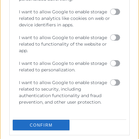
I want to allow Google to enable storage
related to analytics like cookies on web or
device identifiers in apps.
Cómo combinar SEO y SEM para
I want to allow Google to enable storage
una estrategia en buscadores de
related to functionality of the website or
éxito
app.
Para llegar a tener visibilidad en Internet y aparecer
I want to allow Google to enable storage
en primeras posiciones en buscadores, hay dos
related to personalization.
estrategias posibles: el posicionamiento SEO y el
SEM (campañas de PPC). Son estrategias de
I want to allow Google to enable storage
naturalezas distintas, pero que se complementan
related to security, including
entre ellas, puesto que trabajan acciones, plazos e
authentication functionality and fraud
inversiones diferentes, pero el mismo objetivo:
prevention, and other user protection.
LEER MÁS »
CONFIRM
19 de julio de 2022