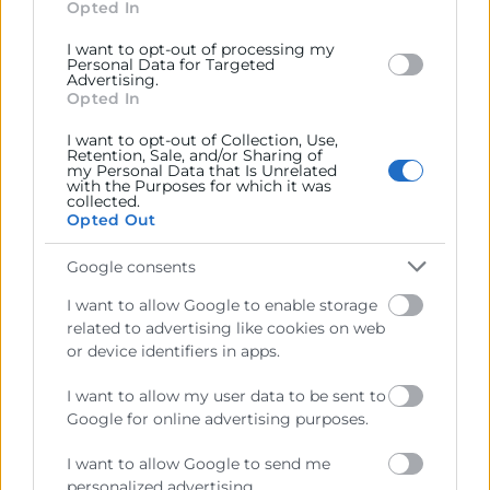
section.
Opted In
permite conseguir una agilidad en el desarrollo de
un proyecto con el objetivo de conseguir mejores
I want to opt-out of processing my
resultados y, con ello, maximizar el retorno de la
Personal Data for Targeted
Advertising.
inversión. Este método de trabajo ágil y flexible es
Opted In
muy utilizado en empresas para trabajar en equipo.
Y es
I want to opt-out of Collection, Use,
Retention, Sale, and/or Sharing of
my Personal Data that Is Unrelated
with the Purposes for which it was
LEER MÁS »
collected.
Opted Out
12 de septiembre de 2022
Google consents
I want to allow Google to enable storage
related to advertising like cookies on web
or device identifiers in apps.
I want to allow my user data to be sent to
Google for online advertising purposes.
I want to allow Google to send me
personalized advertising.