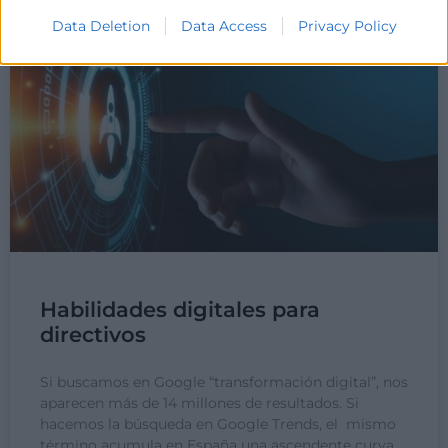
Data Deletion
Data Access
Privacy Policy
Habilidades digitales para
directivos
Si buscamos en Google “transformación digital”, nos
aparecen más de 14 millones de resultados. Si
hacemos la búsqueda en Google Trends, el mismo
término acumula en España una ascendente curva