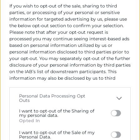
22 de octubre de 2022
If you wish to opt-out of the sale, sharing to third
parties, or processing of your personal or sensitive
information for targeted advertising by us, please use
the below opt-out section to confirm your selection.
Please note that after your opt-out request is
processed you may continue seeing interest-based ads
based on personal information utilized by us or
personal information disclosed to third parties prior to
your opt-out. You may separately opt-out of the further
disclosure of your personal information by third parties
on the IAB’s list of downstream participants. This
information may also be disclosed by us to third
parties on the
IAB’s List of Downstream Participants
that may further disclose it to other third parties.
Personal Data Processing Opt
Outs
Please note that this website/app uses one or more
¿Qué es la metodología SCRUM y
Google services and may gather and store information
I want to opt-out of the Sharing of
cómo puede ayudarte en la
including but not limited to your visit or usage
my personal data.
Opted In
behaviour. You may click to grant or deny consent to
gestión de proyectos?
Google and its third-party tags to use your data for
I want to opt-out of the Sale of my
below specified purposes in below Google consent
Personal Data.
Scrum es una metodología ágil de trabajo que