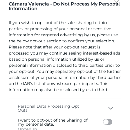
Cámara Valencia -
Do Not Process My Personal
Information
4 de junio de 2025
If you wish to opt-out of the sale, sharing to third
parties, or processing of your personal or sensitive
information for targeted advertising by us, please use
the below opt-out section to confirm your selection.
Please note that after your opt-out request is
processed you may continue seeing interest-based ads
based on personal information utilized by us or
personal information disclosed to third parties prior to
your opt-out. You may separately opt-out of the further
disclosure of your personal information by third parties
on the IAB’s list of downstream participants. This
information may also be disclosed by us to third
parties on the
IAB’s List of Downstream Participants
that may further disclose it to other third parties.
Personal Data Processing Opt
Inteligencia artificial en las
Outs
Please note that this website/app uses one or more
empresas: principales ventajas y
Google services and may gather and store information
I want to opt-out of the Sharing of
desafíos
including but not limited to your visit or usage
my personal data.
Opted In