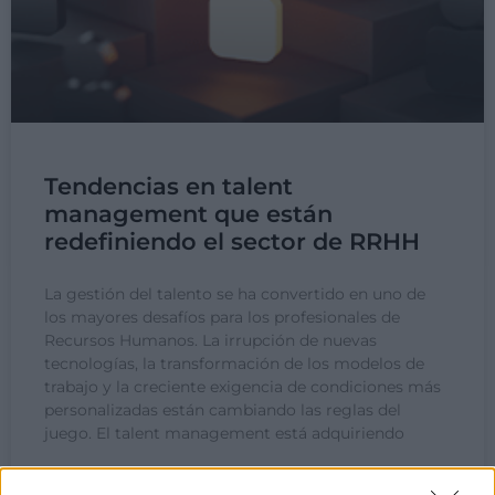
Tendencias en talent
management que están
redefiniendo el sector de RRHH
La gestión del talento se ha convertido en uno de
los mayores desafíos para los profesionales de
Recursos Humanos. La irrupción de nuevas
tecnologías, la transformación de los modelos de
trabajo y la creciente exigencia de condiciones más
personalizadas están cambiando las reglas del
juego. El talent management está adquiriendo
LEER MÁS »