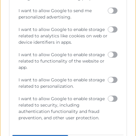
I want to allow Google to send me
personalized advertising.
I want to allow Google to enable storage
related to analytics like cookies on web or
device identifiers in apps.
Estudiar un MBA: ¿Es la inversión
adecuada para tu futuro
I want to allow Google to enable storage
profesional?
related to functionality of the website or
app.
Muchos profesionales se enfrentan a una gran
I want to allow Google to enable storage
pregunta: ¿vale la pena estudiar un MBA? Este tipo
related to personalization.
de formación avanzada se ha consolidado como una
de las herramientas más potentes para impulsar la
I want to allow Google to enable storage
carrera profesional, acceder a mejores puestos y
related to security, including
desarrollar habilidades directivas clave. Pero
authentication functionality and fraud
también representa una inversión considerable en
prevention, and other user protection.
LEER MÁS »