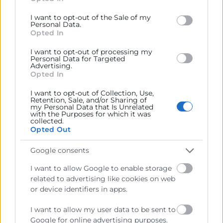
behaviour. You may click to grant or deny consent to
Google and its third-party tags to use your data for
La inteligencia artificial en las empresas está
I want to opt-out of the Sale of my
below specified purposes in below Google consent
revolucionando la manera en que operan los
Personal Data.
section.
Opted In
negocios en todos los sectores. Desde mejorar la
eficiencia operativa hasta personalizar la experiencia
I want to opt-out of processing my
del cliente, su implementación se ha convertido en
Personal Data for Targeted
una ventaja competitiva imprescindible. En este
Advertising.
Opted In
artículo, vamos a explicar las principales ventajas,
los
I want to opt-out of Collection, Use,
Retention, Sale, and/or Sharing of
my Personal Data that Is Unrelated
LEER MÁS »
with the Purposes for which it was
collected.
Opted Out
22 de mayo de 2025
Google consents
I want to allow Google to enable storage
related to advertising like cookies on web
or device identifiers in apps.
I want to allow my user data to be sent to
Google for online advertising purposes.