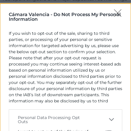
les condicions socioeconòmiques actuals.
Cámara Valencia -
Do Not Process My Personal
L’estudi analitza totes les variables
Information
socioeconòmiques que afectaran la sostenibilitat del
creixent trànsit aeri de passatgers en l’aeroport de
If you wish to opt-out of the sale, sharing to third
València en el mitjà i llarg termini: població estrangera
parties, or processing of your personal or sensitive
a l’alça, augment continuat de les empreses
information for targeted advertising by us, please use
the below opt-out section to confirm your selection.
exportadores regulars, focus creixent d’atracció
Please note that after your opt-out request is
d’inversions estrangeres (segona CCAA de destí en
processed you may continue seeing interest-based ads
2023), elevat dinamisme del turisme estranger i fort
based on personal information utilized by us or
posicionament de la Marca València a nivell
personal information disclosed to third parties prior to
internacional, entre altres.
your opt-out. You may separately opt-out of the further
disclosure of your personal information by third parties
Atés que l’actual DAURA 2022-2026 patix de
on the IAB’s list of downstream participants. This
previsions de trànsit molt per davall de la realitat i no
information may also be disclosed by us to third
planteja cap inversió que supose una ampliació de la
parties on the
IAB’s List of Downstream Participants
capacitat de trànsit, es fa necessari a curt termini
that may further disclose it to other third parties.
Personal Data Processing Opt
l’aprovació i posada en marxa d’una ampliació de
Outs
Please note that this website/app uses one or more
l’Aeroport de València, de tal manera que no es limite
Google services and may gather and store information