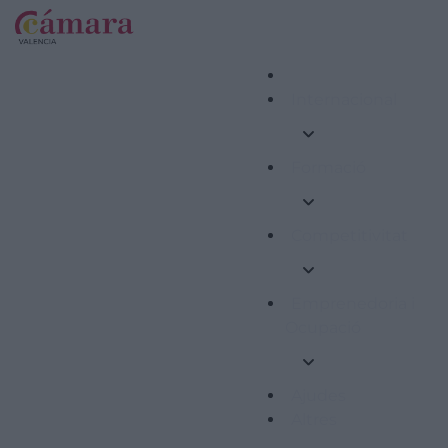
Internacional
Formació
Competitivitat
Emprenedoria i
Ocupació
Ajudes
Altres