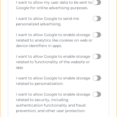
I want to allow my user data to be sent to
a 2030), dels quals 620 milions corresponen a la
Google for online advertising purposes.
despesa directa realitzada pels turistes (en hotels,
restauració, transport, oci i comerç minorista
I want to allow Google to send me
personalized advertising.
principalment). Esta major activitat generaria més de
17.500 ocupacions de mitjana a l’any fins a 2030, dels
I want to allow Google to enable storage
quals 13.473 són ocupacions directes generades en
related to analytics like cookies on web or
les activitats turístiques més beneficiades per un
device identifiers in apps.
augment del trànsit aeri.
I want to allow Google to enable storage
related to functionality of the website or
app.
Recursos vinculats
I want to allow Google to enable storage
related to personalization.
Nota de premsa
(Documento)
Presentació Informe ampliació aeroport VLC
I want to allow Google to enable storage
related to security, including
230424
(Documento)
authentication functionality and fraud
Resum executiu Aeroport de València 220424
prevention, and other user protection.
(Documento)