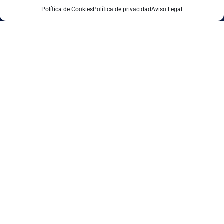
Contactar
Política de Cookies
Política de privacidad
Aviso Legal
Accede a cientos de recursos gratuitos para
descubrir qué tecnologías pueden ayudar a tu
empresa y cómo aplicarlas.