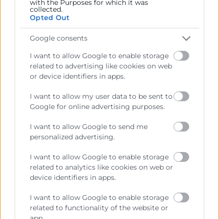
LUGAR DE CELEBRACIÓN
with the Purposes for which it was
collected.
Opted Out
Sede Central de Cámara Valencia (C/ Poeta Querol, 15,
Google consents
46002 Valencia)
I want to allow Google to enable storage
related to advertising like cookies on web
or device identifiers in apps.
I want to allow my user data to be sent to
Google for online advertising purposes.
I want to allow Google to send me
personalized advertising.
I want to allow Google to enable storage
related to analytics like cookies on web or
device identifiers in apps.
La Cámara de València no se hace responsable de las
informaciones que los solicitantes hayan podido recibir por vías
I want to allow Google to enable storage
distintas a esta convocatoria oficial o a través de la Cámara de
Comercio de València.
related to functionality of the website or
app.