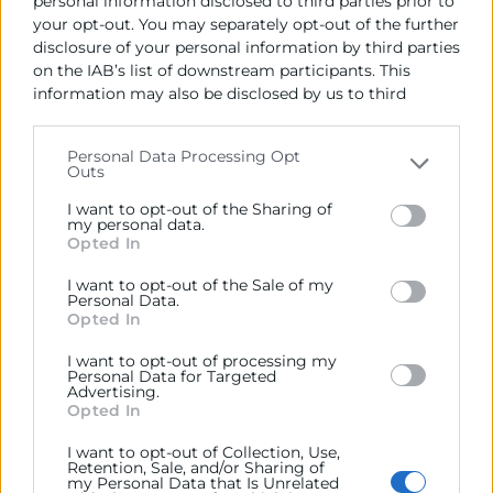
personal information disclosed to third parties prior to
permita evaluar la vialidad, escalar el modelo y
your opt-out. You may separately opt-out of the further
disclosure of your personal information by third parties
facilitar el acceso a financiación o inversiones.
on the IAB’s list of downstream participants. This
information may also be disclosed by us to third
CONTACTO
parties on the
IAB’s List of Downstream Participants
that may further disclose it to other third parties.
Personal Data Processing Opt
Outs
Please note that this website/app uses one or more
Área de Emprendimiento y Empleo – Punto de
Google services and may gather and store information
I want to opt-out of the Sharing of
Información Empresarial
including but not limited to your visit or usage
my personal data.
pie@camaravalencia.com
Opted In
behaviour. You may click to grant or deny consent to
963 103 900
Google and its third-party tags to use your data for
I want to opt-out of the Sale of my
below specified purposes in below Google consent
Personal Data.
section.
Opted In
PRECIO
I want to opt-out of processing my
Personal Data for Targeted
Advertising.
Opted In
Gratuito
I want to opt-out of Collection, Use,
Retention, Sale, and/or Sharing of
my Personal Data that Is Unrelated