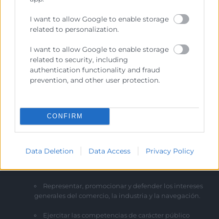
La Cámara de Comercio de València es la entidad convocante de
las ayudas de la presente convocatoria y no colabora con
I want to allow Google to enable storage
empresas externas para la gestión de las subvenciones
related to personalization.
contempladas en el programa.
I want to allow Google to enable storage
related to security, including
authentication functionality and fraud
prevention, and other user protection.
CONFIRM
Cámara València es una corporación de derecho público,
colaboradora de las Administraciones Públicas, dedicada a:
Data Deletion
Data Access
Privacy Policy
Prestar servicios a las empresas.
Representar, promocionar y defender los intereses
generales del comercio, la industria y la navegación.
Ejercitar las competencias de carácter público