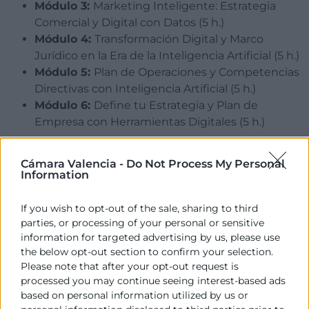
Módulo 3:
Marketing Inteligente: Estrategia
Comercial y Digital con Datos (5 h.)
Módulo 4:
Transformación Digital y Marco
Jurídico en la Era de la Inteligencia Artificial (5 h.)
Módulo 5:
Plan de Operaciones y Competencias
Directivas con Inteligencia Artificial (5 h.)
Módulo 6:
Define tu Estrategia y Plan de
Empresa con Herramientas Digitales (5 h.)
ESTRUCTURA DEL CURSO
Cámara Valencia -
Do Not Process My Personal
Information
Diagnóstico
del emprendedor en el que se
If you wish to opt-out of the sale, sharing to third
parties, or processing of your personal or sensitive
detecten las necesidades formativas.
information for targeted advertising by us, please use
Formación
especializada adaptada a las
the below opt-out section to confirm your selection.
necesidades del entorno económico
Please note that after your opt-out request is
Asesoramiento
personalizado, a través de
processed you may continue seeing interest-based ads
mentores y técnicos expertos.
based on personal information utilized by us or
Elaboración de un
plan de empresa
, que