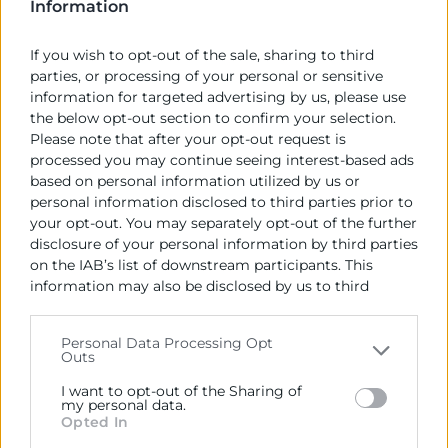
Information
autónoma.
If you wish to opt-out of the sale, sharing to third
parties, or processing of your personal or sensitive
CONTACTO
information for targeted advertising by us, please use
the below opt-out section to confirm your selection.
Please note that after your opt-out request is
Mª Del Mar Barberá Sesé
processed you may continue seeing interest-based ads
mbarbera@camaravalencia.com
based on personal information utilized by us or
963 103 900
personal information disclosed to third parties prior to
your opt-out. You may separately opt-out of the further
disclosure of your personal information by third parties
on the IAB’s list of downstream participants. This
PRECIO
information may also be disclosed by us to third
parties on the
IAB’s List of Downstream Participants
that may further disclose it to other third parties.
Gratuito
Personal Data Processing Opt
Outs
Please note that this website/app uses one or more
Google services and may gather and store information
I want to opt-out of the Sharing of
LUGAR DE CELEBRACIÓN
including but not limited to your visit or usage
my personal data.
Opted In
behaviour. You may click to grant or deny consent to
Google and its third-party tags to use your data for