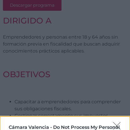
Descargar programa
DIRIGIDO A
Emprendedores y personas entre 18 y 64 años sin
formación previa en fiscalidad que buscan adquirir
conocimientos prácticos aplicables
.
OBJETIVOS
Capacitar a emprendedores para comprender
sus obligaciones fiscales.
Gestionar correctamente sus impuestos
principales.
Cámara Valencia -
Do Not Process My Personal
Realizar su presentación telemática de forma