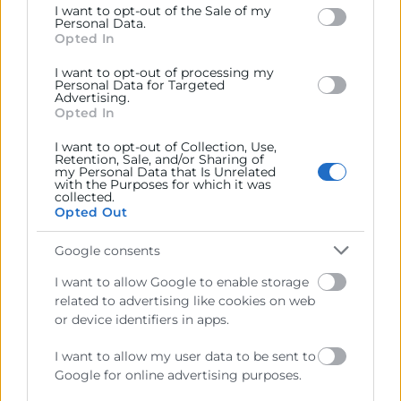
I want to opt-out of the Sale of my
below specified purposes in below Google consent
Sede Central de Cámara Valencia (C/ Poeta Querol, 15,
Personal Data.
section.
Opted In
46002 Valencia)
I want to opt-out of processing my
Personal Data for Targeted
Advertising.
Opted In
I want to opt-out of Collection, Use,
Retention, Sale, and/or Sharing of
my Personal Data that Is Unrelated
with the Purposes for which it was
collected.
Opted Out
Google consents
I want to allow Google to enable storage
La Cámara de València no se hace responsable de las
related to advertising like cookies on web
informaciones que los solicitantes hayan podido recibir por vías
or device identifiers in apps.
distintas a esta convocatoria oficial o a través de la Cámara de
Comercio de València.
I want to allow my user data to be sent to
La Cámara de Comercio de València es la entidad convocante de
Google for online advertising purposes.
las ayudas de la presente convocatoria y no colabora con
empresas externas para la gestión de las subvenciones