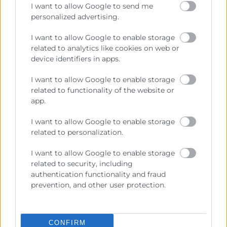
I want to allow Google to send me
contempladas en el programa.
personalized advertising.
I want to allow Google to enable storage
related to analytics like cookies on web or
device identifiers in apps.
I want to allow Google to enable storage
related to functionality of the website or
app.
I want to allow Google to enable storage
Cámara València es una corporación de derecho público,
related to personalization.
colaboradora de las Administraciones Públicas, dedicada a:
Prestar servicios a las empresas.
I want to allow Google to enable storage
related to security, including
Representar, promocionar y defender los intereses
authentication functionality and fraud
generales del comercio, la industria y la navegación.
prevention, and other user protection.
Ejercitar las competencias de carácter público
previstas en la Ley, o que puedan encomendar y
delegar las Administraciones Públicas.
CONFIRM