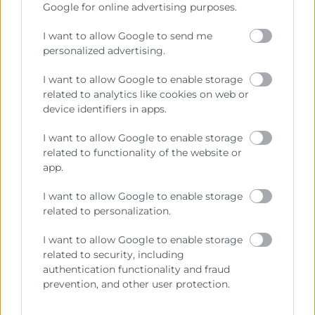
Google for online advertising purposes.
Sobre la Cámara
I want to allow Google to send me
personalized advertising.
Perfil del contratante
I want to allow Google to enable storage
Transparencia
related to analytics like cookies on web or
Precio mesa citricos
device identifiers in apps.
Enlaces de Interés
I want to allow Google to enable storage
related to functionality of the website or
Fondos Estructurales
app.
Canal de Denuncia
I want to allow Google to enable storage
related to personalization.
I want to allow Google to enable storage
Contacto
related to security, including
authentication functionality and fraud
prevention, and other user protection.
Sede Central
C/Poeta Querol 15 – 46002 València