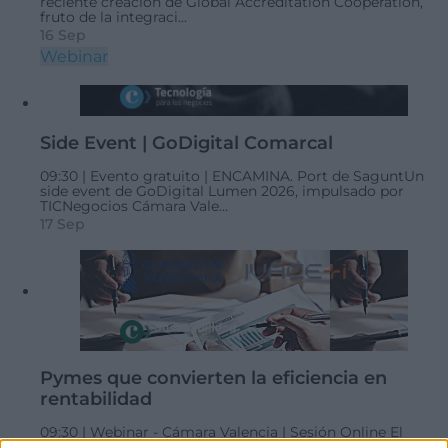
reciente creación de Global Accreditation Cooperation,
fruto de la integraci...
16 Sep
Webinar
Side Event | GoDigital Comarcal
09:30 |
Evento gratuito |
ENCAMINA. Port de Sagunt
​Un
side event de GoDigital Lumen 2026, impulsado por
TICNegocios Cámara Vale...
17 Sep
Pymes que convierten la eficiencia en
rentabilidad
09:30 |
Webinar - Cámara Valencia | Sesión Online
El
webinar, en formato online, aborda cómo la sostenibilidad