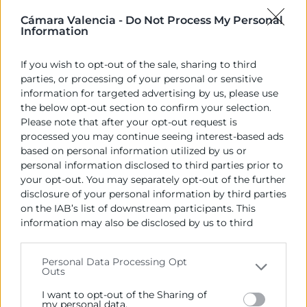
ha pasado de ser u...
Cámara Valencia -
Do Not Process My Personal
17 Sep
Information
Webinar
If you wish to opt-out of the sale, sharing to third
parties, or processing of your personal or sensitive
information for targeted advertising by us, please use
the below opt-out section to confirm your selection.
Please note that after your opt-out request is
processed you may continue seeing interest-based ads
Social Commerce: Destino Costa Rica
based on personal information utilized by us or
10:30 |
Gratuito |
Cámara Valencia - C. del Poeta Querol, 15
personal information disclosed to third parties prior to
- Aula 4 - 3ª Planta
Conocer el mundo digital
your opt-out. You may separately opt-out of the further
costarricense para orientar las estrategias y acciones ...
disclosure of your personal information by third parties
18 Sep
on the IAB’s list of downstream participants. This
Taller
information may also be disclosed by us to third
1
2
3
4
›
parties on the
IAB’s List of Downstream Participants
that may further disclose it to other third parties.
Personal Data Processing Opt
Outs
Please note that this website/app uses one or more
Google services and may gather and store information
I want to opt-out of the Sharing of
including but not limited to your visit or usage
my personal data.