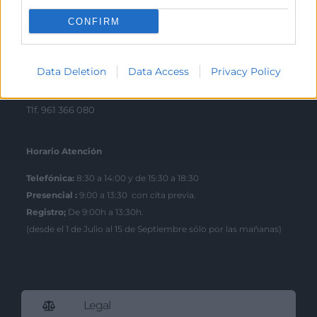
Tlf. 963 103 900
CONFIRM
Escuela de Negocios
Data Deletion
Data Access
Privacy Policy
Benjamín Franklin, 8 – 46980
(Parque Tecnológico – Paterna)
Tlf. 961 366 080
Horario Atención
Telefónica:
8:30 a 14:00 y de 15:30 a 18:30
Presencial :
9:00 a 13:30 con cita previa.
Registro;
De 9:00h a 13:30h.
(desde el 1 de Julio al 15 de Septiembre sólo por las mañanas)
Legal