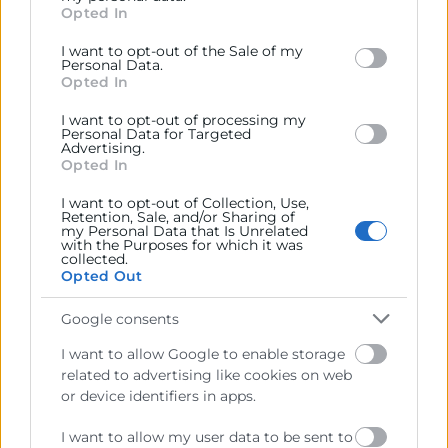
Opted In
behaviour. You may click to grant or deny consent to
Google and its third-party tags to use your data for
I want to opt-out of the Sale of my
below specified purposes in below Google consent
Personal Data.
section.
Cámara València es una corporación de derecho público,
Opted In
colaboradora de las Administraciones Públicas, dedicada a:
I want to opt-out of processing my
Personal Data for Targeted
Prestar servicios a las empresas.
Advertising.
Opted In
Representar, promocionar y defender los intereses
generales del comercio, la industria y la navegación.
I want to opt-out of Collection, Use,
Retention, Sale, and/or Sharing of
my Personal Data that Is Unrelated
Ejercitar las competencias de carácter público
with the Purposes for which it was
previstas en la Ley, o que puedan encomendar y
collected.
delegar las Administraciones Públicas.
Opted Out
Google consents
Contacto
I want to allow Google to enable storage
related to advertising like cookies on web
or device identifiers in apps.
I want to allow my user data to be sent to
Recursos