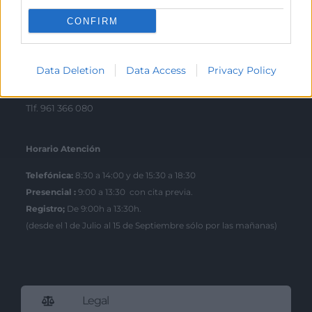
Tlf. 963 103 900
CONFIRM
Escuela de Negocios
Data Deletion
Data Access
Privacy Policy
Benjamín Franklin, 8 – 46980
(Parque Tecnológico – Paterna)
Tlf. 961 366 080
Horario Atención
Telefónica:
8:30 a 14:00 y de 15:30 a 18:30
Presencial :
9:00 a 13:30 con cita previa.
Registro;
De 9:00h a 13:30h.
(desde el 1 de Julio al 15 de Septiembre sólo por las mañanas)
Legal