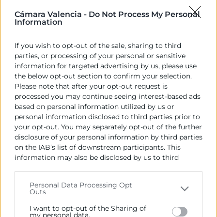
ha pasado de ser u...
Cámara Valencia -
Do Not Process My Personal
17 Sep
Information
Webinar
If you wish to opt-out of the sale, sharing to third
parties, or processing of your personal or sensitive
information for targeted advertising by us, please use
the below opt-out section to confirm your selection.
Please note that after your opt-out request is
processed you may continue seeing interest-based ads
Social Commerce: Destino Costa Rica
based on personal information utilized by us or
10:30 |
Gratuito |
Cámara Valencia - C. del Poeta Querol, 15
personal information disclosed to third parties prior to
- Aula 4 - 3ª Planta
Conocer el mundo digital
your opt-out. You may separately opt-out of the further
costarricense para orientar las estrategias y acciones ...
disclosure of your personal information by third parties
18 Sep
on the IAB’s list of downstream participants. This
Taller
information may also be disclosed by us to third
1
2
3
4
›
parties on the
IAB’s List of Downstream Participants
that may further disclose it to other third parties.
Personal Data Processing Opt
Outs
Please note that this website/app uses one or more
Google services and may gather and store information
I want to opt-out of the Sharing of
including but not limited to your visit or usage
my personal data.