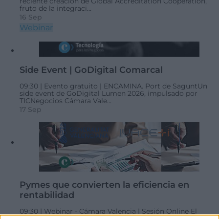
reciente creación de Global Accreditation Cooperation,
fruto de la integraci...
16 Sep
Webinar
Side Event | GoDigital Comarcal
09:30 |
Evento gratuito |
ENCAMINA. Port de Sagunt
​Un
side event de GoDigital Lumen 2026, impulsado por
TICNegocios Cámara Vale...
17 Sep
Pymes que convierten la eficiencia en
rentabilidad
09:30 |
Webinar - Cámara Valencia | Sesión Online
El
webinar, en formato online, aborda cómo la sostenibilidad