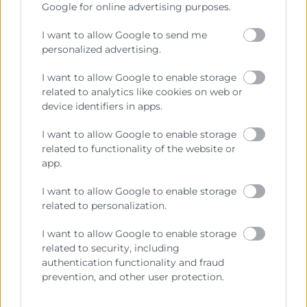
Google for online advertising purposes.
Sobre la Cámara
I want to allow Google to send me
personalized advertising.
Perfil del contratante
I want to allow Google to enable storage
Transparencia
related to analytics like cookies on web or
Precio mesa citricos
device identifiers in apps.
Enlaces de Interés
I want to allow Google to enable storage
related to functionality of the website or
Fondos Estructurales
app.
Canal de Denuncia
I want to allow Google to enable storage
related to personalization.
I want to allow Google to enable storage
Contacto
related to security, including
authentication functionality and fraud
prevention, and other user protection.
Sede Central
C/Poeta Querol 15 – 46002 València