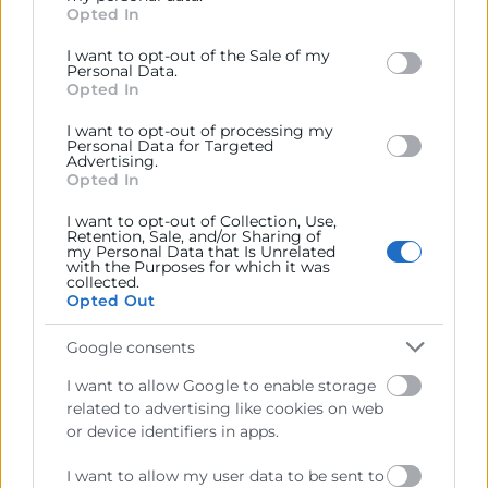
Opted In
behaviour. You may click to grant or deny consent to
Google and its third-party tags to use your data for
I want to opt-out of the Sale of my
below specified purposes in below Google consent
Personal Data.
section.
Cámara València es una corporación de derecho público,
Opted In
colaboradora de las Administraciones Públicas, dedicada a:
I want to opt-out of processing my
Personal Data for Targeted
Prestar servicios a las empresas.
Advertising.
Opted In
Representar, promocionar y defender los intereses
generales del comercio, la industria y la navegación.
I want to opt-out of Collection, Use,
Retention, Sale, and/or Sharing of
my Personal Data that Is Unrelated
Ejercitar las competencias de carácter público
with the Purposes for which it was
previstas en la Ley, o que puedan encomendar y
collected.
delegar las Administraciones Públicas.
Opted Out
Google consents
Contacto
I want to allow Google to enable storage
related to advertising like cookies on web
or device identifiers in apps.
I want to allow my user data to be sent to
Recursos