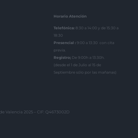
Horario Atención
Telefónica:
8:30 a 14:00 y de 15:30 a
18:30
Presencial :
9:00 a 13:30 con cita
previa.
Registro;
De 9:00h a 13:30h.
(desde el 1 de Julio al 15 de
Septiembre sólo por las mañanas)
 de Valencia 2025 – CIF: Q4673002D