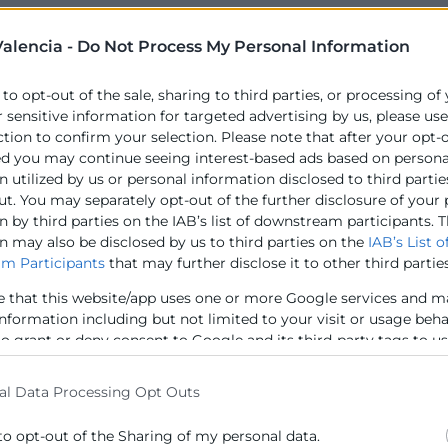
alencia -
Do Not Process My Personal Information
 to opt-out of the sale, sharing to third parties, or processing of
r sensitive information for targeted advertising by us, please us
ction to confirm your selection. Please note that after your opt-
ed you may continue seeing interest-based ads based on persona
 utilized by us or personal information disclosed to third partie
ut. You may separately opt-out of the further disclosure of your
 by third parties on the IAB’s list of downstream participants. T
n may also be disclosed by us to third parties on the
IAB’s List o
m Participants
that may further disclose it to other third parties
e that this website/app uses one or more Google services and m
information including but not limited to your visit or usage beh
to grant or deny consent to Google and its third-party tags to u
elow specified purposes in below Google consent section.
al Data Processing Opt Outs
to opt-out of the Sharing of my personal data.