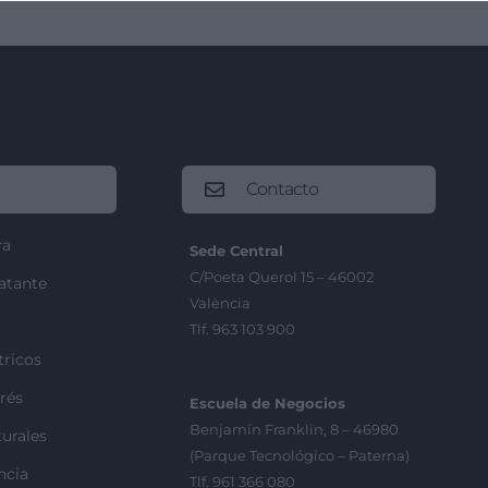
Contacto
ra
Sede Central
C/Poeta Querol 15 – 46002
ratante
València
Tlf. 963 103 900
tricos
rés
Escuela de Negocios
Benjamín Franklin, 8 – 46980
urales
(Parque Tecnológico – Paterna)
ncia
Tlf. 961 366 080