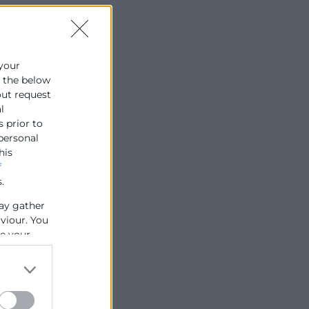
 your
e the below
out request
l
s prior to
 personal
his
f
.
ay gather
aviour. You
se your