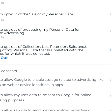
 In
to opt-out of the Sale of my Personal Data.
 In
 to opt-out of processing my Personal Data for
ed Advertising.
 In
 ambientales
encia
to opt-out of Collection, Use, Retention, Sale, and/or
g of my Personal Data that Is Unrelated with the
s for which it was collected.
 Out
(30 h.) – Septiembre 2026
 consents
estión empresarial para emprendedores y personas con una ide...
to allow Google to enable storage related to advertising like
 on web or device identifiers in apps.
to allow my user data to be sent to Google for online
sing purposes.
ducir riesgos y aprovechar todo su potencial
to allow Google to send me personalized advertising.