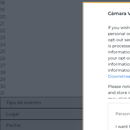
18
19
Cámara V
20
21
If you wish
22
personal o
23
opt-out se
24
is process
25
information
your opt-o
26
information
27
informatio
28
Downstrea
29
30
Please not
and store 
31
may click 
data for b
Person
I want 