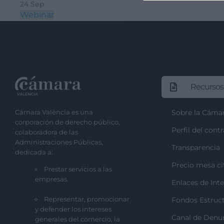
24 Sep
Webinar
Recursos
Cámara València es una
Sobre la Cáma
corporación de derecho público,
Perfil del cont
colaboradora de las
Administraciones Públicas,
Transparencia
dedicada a:
Precio mesa ci
Prestar servicios a las
empresas.
Enlaces de Inte
Representar, promocionar
Fondos Estruct
y defender los intereses
Canal de Denu
generales del comercio, la