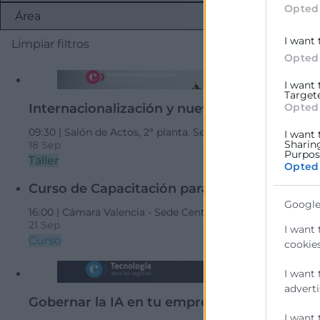
Opted
I want 
Limpiar filtros
Opted
I want
Target
Opted
Internacionalización y nuevas obligaciones
09:30 |
Salón de Actos, 2ª planta. Sede Central Cámara Val
I want 
Sharin
18 Sep
Purpose
Taller
Opted
Curso de Capacitación para Emprendedores 
Google
16:00 |
Cámara Valencia - Sede Central
Curso de 30 h. en g
21 Sep
I want 
Curso
cookies
I want 
adverti
Gobernar la IA en tu empresa: claves para re
I want 