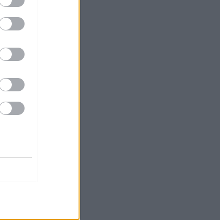
eza...
 valenciano
irectas, e...