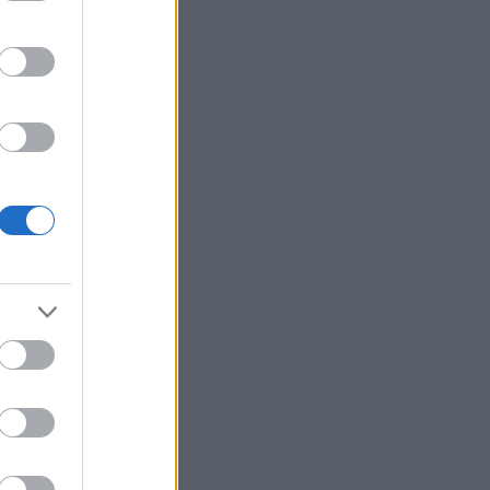
‹
1
2
3
4
›