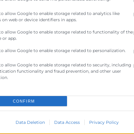
odo el potencial de la IA sin per...
to allow Google to enable storage related to analytics like
 on web or device identifiers in apps.
to allow Google to enable storage related to functionality of the
dea, inquietud o proyecto en mente pero no sabes por dónde emp
 or app.
to allow Google to enable storage related to personalization.
to allow Google to enable storage related to security, including
ication functionality and fraud prevention, and other user
a hoja de ruta para el sector textil y el calzado
ion.
SCRAP del textil y el calzado al amparo del nuevo marco nor...
CONFIRM
el alcance 2 y 3 de la huella de carbono
Data Deletion
Data Access
Privacy Policy
muchas empresas ya han comenzado a cuantificar sus emisiones d