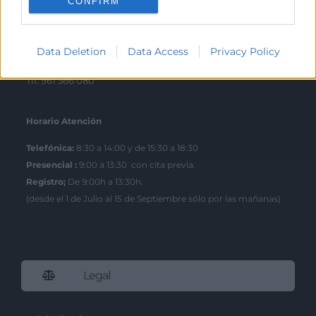
CONFIRM
Escuela de Negocios
Benjamín Franklin, 8 – 46980
Data Deletion
Data Access
Privacy Policy
(Parque Tecnológico – Paterna)
Tlf. 961 366 080
Horario Atención
Telefónica:
8:30 a 14:00 y de 15:30 a 18:30
Presencial :
9:00 a 13:30 con cita previa.
Registro;
De 9:00h a 13:30h.
(desde el 1 de Julio al 15 de Septiembre sólo por las mañanas)
Legal