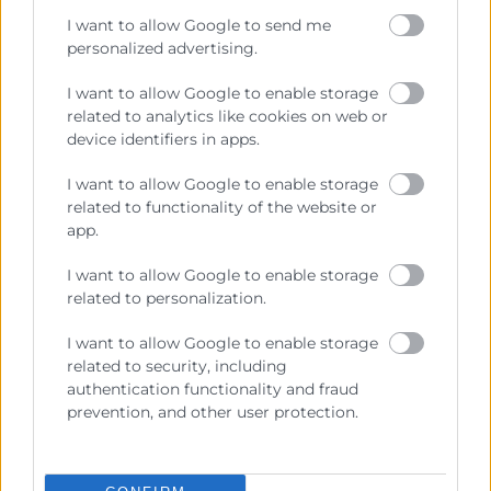
Sobre la Cámara
I want to allow Google to send me
Perfil del contratante
personalized advertising.
Transparencia
I want to allow Google to enable storage
related to analytics like cookies on web or
Precio mesa citricos
device identifiers in apps.
Enlaces de Interés
I want to allow Google to enable storage
Fondos Estructurales
related to functionality of the website or
app.
Canal de Denuncia
I want to allow Google to enable storage
related to personalization.
I want to allow Google to enable storage
Contacto
related to security, including
authentication functionality and fraud
Sede Central
prevention, and other user protection.
C/Poeta Querol 15 – 46002 València
Tlf. 963 103 900