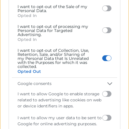
Google and its third-party tags to use your data for
I want to opt-out of the Sale of my
below specified purposes in below Google consent
Personal Data.
Cámara València es una corporación de derecho público,
section.
Opted In
colaboradora de las Administraciones Públicas, dedicada a:
I want to opt-out of processing my
Prestar servicios a las empresas.
Personal Data for Targeted
Advertising.
Representar, promocionar y defender los intereses
Opted In
generales del comercio, la industria y la navegación.
I want to opt-out of Collection, Use,
Retention, Sale, and/or Sharing of
Ejercitar las competencias de carácter público
my Personal Data that Is Unrelated
previstas en la Ley, o que puedan encomendar y
with the Purposes for which it was
collected.
delegar las Administraciones Públicas.
Opted Out
Google consents
Contacto
I want to allow Google to enable storage
related to advertising like cookies on web
or device identifiers in apps.
Recursos
I want to allow my user data to be sent to
Google for online advertising purposes.