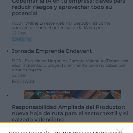
Gobernar la IA en tu empresa: claves para
reducir riesgos y aprovechar todo su
potencial
11:00 |
Online
En este webinar descubrirás cómo
aprovechar todo el potencial de la IA sin per...
22 Sep
Webinar
Jornada Emprende Endavant
11:00 |
Escuela de Negocios Cámara Valencia
¿Tienes una
idea, inquietud o proyecto en mente pero no sabes por
dónde empeza...
22 Sep
Endavant
Responsabilidad Ampliada del Productor:
nueva hoja de ruta para el sector textil y el
calzado valenciano
09:15 |
Cámara Valencia - Sede Central
La constitución del