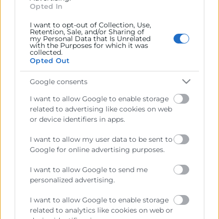
Opted In
Ejercitar las competencias de carácter público
previstas en la Ley, o que puedan encomendar y
I want to opt-out of Collection, Use,
delegar las Administraciones Públicas.
Retention, Sale, and/or Sharing of
my Personal Data that Is Unrelated
with the Purposes for which it was
collected.
Opted Out
Contacto
Google consents
I want to allow Google to enable storage
related to advertising like cookies on web
Recursos
or device identifiers in apps.
Sobre la Cámara
I want to allow my user data to be sent to
Google for online advertising purposes.
Perfil del contratante
I want to allow Google to send me
Transparencia
personalized advertising.
Precio mesa citricos
I want to allow Google to enable storage
Enlaces de Interés
related to analytics like cookies on web or