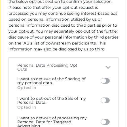
the below opt-out section to confirm your selection.
Plazo en el que debe procederse a la
Please note that after your opt-out request is
formalización del contrato:
processed you may continue seeing interest-based ads
15 días hábiles desde la comunicación de la
based on personal information utilized by us or
adjudicación
personal information disclosed to third parties prior to
your opt-out. You may separately opt-out of the further
disclosure of your personal information by third parties
on the IAB’s list of downstream participants. This
information may also be disclosed by us to third
parties on the
IAB’s List of Downstream Participants
that may further disclose it to other third parties.
Personal Data Processing Opt
Outs
Please note that this website/app uses one or more
Google services and may gather and store information
I want to opt-out of the Sharing of
including but not limited to your visit or usage
my personal data.
Opted In
behaviour. You may click to grant or deny consent to
Cámara València es una corporación de derecho público,
Google and its third-party tags to use your data for
colaboradora de las Administraciones Públicas, dedicada a:
I want to opt-out of the Sale of my
below specified purposes in below Google consent
Personal Data.
Prestar servicios a las empresas.
section.
Opted In
Representar, promocionar y defender los intereses
I want to opt-out of processing my
Personal Data for Targeted
generales del comercio, la industria y la navegación.
Advertising.