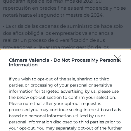
quedarán lejos de los máximos de 2021. Su
repercusión en precios finales será moderada y no se
notará hasta el segundo trimestre de 2024.
• La crisis de las cadenas de suministro de hace solo
dos años obligó a los empresarios valencianos a
realizar un proceso de diversificación de sus
proveedores y llevar una mejor gestión de los
suministros. Por ello, los problemas de suministros
Cámara Valencia -
Do Not Process My Personal
que genere este conflicto impactarán con menor
Information
intensidad en la actividad industrial y comercial.
If you wish to opt-out of the sale, sharing to third
• Si el conflicto se circunscribe al Mar Rojo y Canal de
parties, or processing of your personal or sensitive
Suez, el suministro de petróleo de Oriente Medio no
information for targeted advertising by us, please use
se verá afectado y por tanto, su precio en los
the below opt-out section to confirm your selection.
mercados internacionales no aumentará de forma
Please note that after your opt-out request is
notable.
processed you may continue seeing interest-based ads
based on personal information utilized by us or
• No se esperan grandes cambios en la evolución de
personal information disclosed to third parties prior to
las exportaciones valencianas hacia los mercados
your opt-out. You may separately opt-out of the further