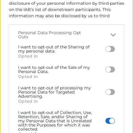
asiáticos, que mantendrá una senda descendente,
disclosure of your personal information by third parties
salvo para mercados como la India y algunos países
on the IAB’s list of downstream participants. This
information may also be disclosed by us to third
del ASEAN (Taiwán y Singapur) que por su
parties on the
IAB’s List of Downstream Participants
dinamismo mantendrán su comportamiento al alza.
that may further disclose it to other third parties.
Personal Data Processing Opt
• El retraso en el proceso de recuperación económica
Outs
Please note that this website/app uses one or more
de los países europeos que pueda provocar este
Google services and may gather and store information
I want to opt-out of the Sharing of
conflicto sí que incidirá en la evolución de las
including but not limited to your visit or usage
my personal data.
exportaciones valencianas a estos mercados en el
Opted In
behaviour. You may click to grant or deny consent to
medio plazo.
Google and its third-party tags to use your data for
I want to opt-out of the Sale of my
below specified purposes in below Google consent
Personal Data.
Estaremos atentos a la evolución del conflicto para
section.
Opted In
enviar información actualizada.
I want to opt-out of processing my
Personal Data for Targeted
Advertising.
Recursos vinculados
Opted In
I want to opt-out of Collection, Use,
Implicaciones para la economía valenciana de la
Retention, Sale, and/or Sharing of
crisis en el Mar Rojo
(Informe)
my Personal Data that Is Unrelated
with the Purposes for which it was
collected.