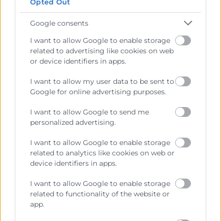
Opted Out
Google consents
I want to allow Google to enable storage
related to advertising like cookies on web
or device identifiers in apps.
I want to allow my user data to be sent to
Google for online advertising purposes.
Cámara València es una corporación de derecho público,
I want to allow Google to send me
colaboradora de las Administraciones Públicas, dedicada a:
personalized advertising.
Prestar servicios a las empresas.
I want to allow Google to enable storage
related to analytics like cookies on web or
Representar, promocionar y defender los intereses
device identifiers in apps.
generales del comercio, la industria y la navegación.
I want to allow Google to enable storage
Ejercitar las competencias de carácter público
related to functionality of the website or
previstas en la Ley, o que puedan encomendar y
app.
delegar las Administraciones Públicas.