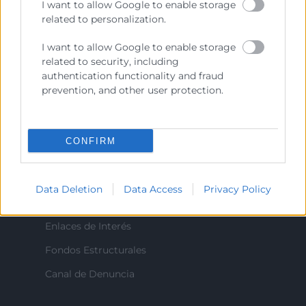
I want to allow Google to enable storage
related to personalization.
Contacto
I want to allow Google to enable storage
related to security, including
authentication functionality and fraud
prevention, and other user protection.
Recursos
Sobre la Cámara
CONFIRM
Perfil del contratante
Transparencia
Data Deletion
Data Access
Privacy Policy
Precio mesa citricos
Enlaces de Interés
Fondos Estructurales
Canal de Denuncia